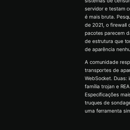
sistemas de censu
servidor e testam 
é mais bruta. Pesq
de 2021, o firewal
pacotes parecem da
de estrutura que t
de aparência nenhu
A comunidade resp
transportes de ap
WebSocket. Duas: i
família trojan e 
Especificações mai
truques de sondage
uma ferramenta sim