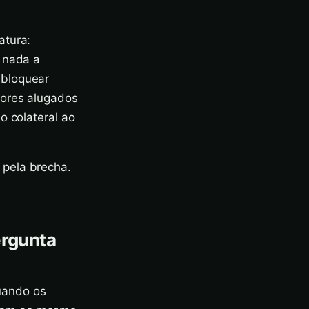
atura:
a nada a
 bloquear
dores alugados
o colateral ao
 pela brecha.
ergunta
uando os