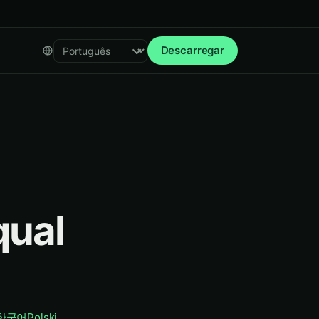
Descarregar
Select language
qual
한국어
Polski