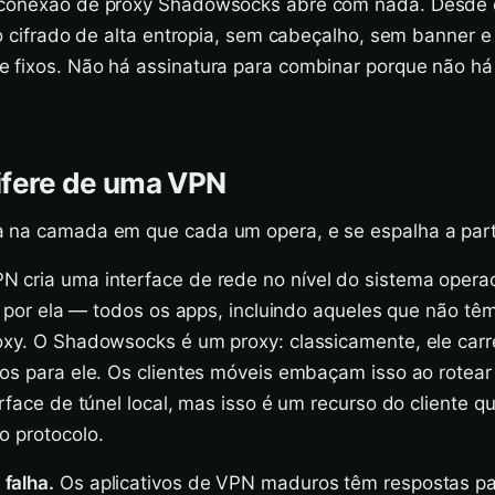
 conexão de proxy Shadowsocks abre com nada. Desde o
to cifrado de alta entropia, sem cabeçalho, sem banner 
 fixos. Não há assinatura para combinar porque não há 
ifere de uma VPN
 na camada em que cada um opera, e se espalha a parti
cria uma interface de rede no nível do sistema operaci
ro por ela — todos os apps, incluindo aqueles que não 
oxy. O Shadowsocks é um proxy: classicamente, ele car
dos para ele. Os clientes móveis embaçam isso ao rotear
erface de túnel local, mas isso é um recurso do cliente qu
o protocolo.
falha.
Os aplicativos de VPN maduros têm respostas p