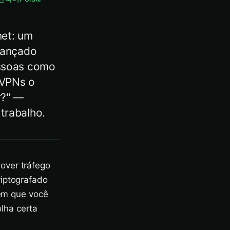
net: um
lançado
essoas como
 VPNs o
r?" —
trabalho.
over tráfego
riptografado
 em que você
lha certa