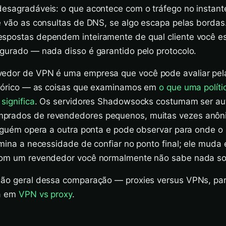
desagradáveis: o que acontece com o tráfego no instan
de vão as consultas de DNS, se algo escapa pelas borda
spostas dependem inteiramente de qual cliente você e
igurado — nada disso é garantido pelo protocolo.
dor de VPN é uma empresa que você pode avaliar pela 
istórico — as coisas que examinamos em
o que uma polít
significa
. Os servidores Shadowsocks costumam ser au
prados de revendedores pequenos, muitas vezes anôn
alguém opera a outra ponta e pode observar para onde o 
limina a necessidade de confiar no ponto final; ele mud
 com um revendedor você normalmente não sabe nada s
são geral dessa comparação — proxies versus VPNs, pa
tá em
VPN vs proxy
.