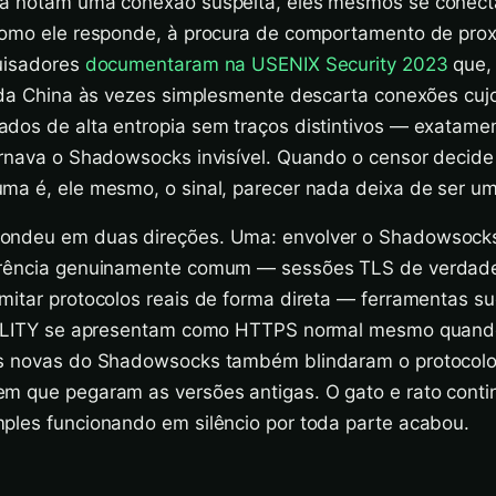
ra notam uma conexão suspeita, eles mesmos se cone
como ele responde, à procura de comportamento de pro
uisadores
documentaram na USENIX Security 2023
que,
l da China às vezes simplesmente descarta conexões cujo
dos de alta entropia sem traços distintivos — exatame
ornava o Shadowsocks invisível. Quando o censor decide
ma é, ele mesmo, o sinal, parecer nada deixa de ser um
ondeu em duas direções. Uma: envolver o Shadowsocks
arência genuinamente comum — sessões TLS de verdad
mitar protocolos reais de forma direta — ferramentas s
REALITY se apresentam como HTTPS normal mesmo quan
s novas do Shadowsocks também blindaram o protocolo
m que pegaram as versões antigas. O gato e rato contin
ples funcionando em silêncio por toda parte acabou.