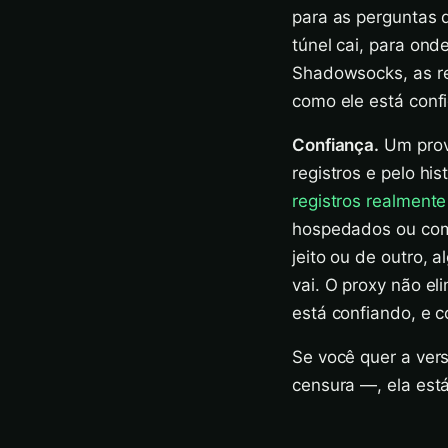
para as perguntas 
túnel cai, para on
Shadowsocks, as re
como ele está conf
Confiança.
Um prove
registros e pelo h
registros realmente 
hospedados ou com
jeito ou de outro, 
vai. O proxy não e
está confiando, e
Se você quer a ver
censura —, ela es