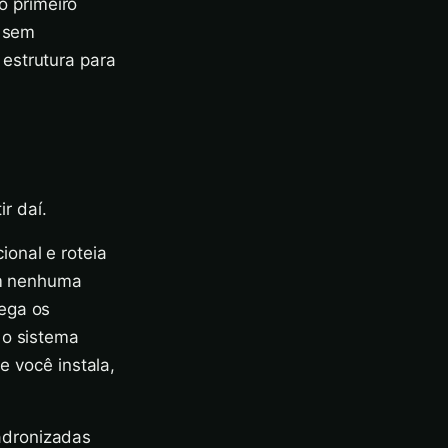
 primeiro
e sem
estrutura para
r daí.
onal e roteia
têm nenhuma
rega os
 o sistema
e você instala,
adronizadas