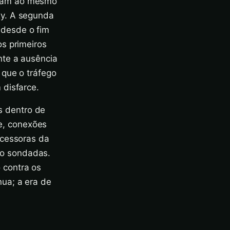
ctam ao mesmo
xy. A segunda
 desde o fim
s primeiros
nte a ausência
 que o tráfego
 disfarce.
 dentro de
e, conexões
ucessoras da
do sondadas.
 contra os
ua; a era de