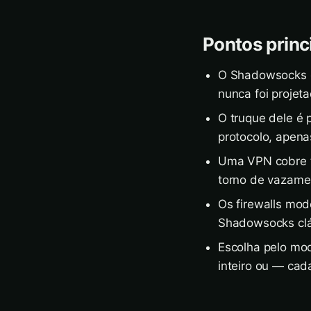
Pontos princ
O Shadowsocks é
nunca foi projet
O truque dele é
protocolo, apena
Uma VPN cobre t
torno de vazamen
Os firewalls mod
Shadowsocks clás
Escolha pelo mod
inteiro ou — cad