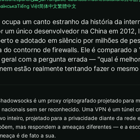
раїнська
Tiếng Việt
简体中文
繁體中文
cupa um canto estranho da história da inter
or um único desenvolvedor na China em 2012, 
erto e adotado em silêncio por milhões de p
a do contorno de firewalls. Ele é comparado a
geral com a pergunta errada — "qual é melho
nem estão realmente tentando fazer o mesmo 
hadowsocks é um proxy criptografado projetado para m
ls nacionais sem ser reconhecido. Uma VPN é um túnel c
ivo inteiro, projetado para a privacidade diante da rede
epõem, mas respondem a ameaças diferentes — e a esco
eaça é de fato a sua.