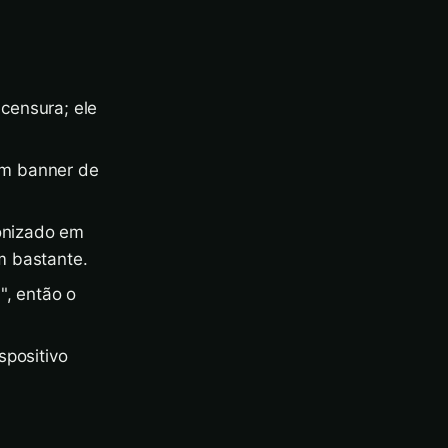
censura; ele
um banner de
onizado em
m bastante.
", então o
spositivo