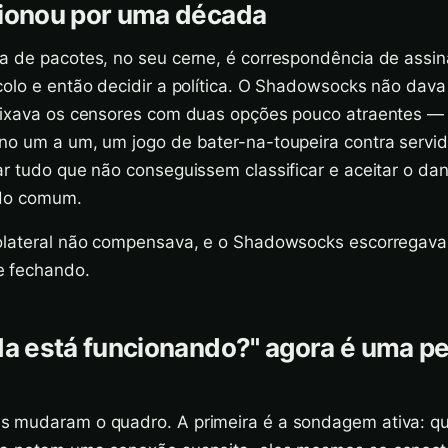
cionou por uma década
a de pacotes, no seu cerne, é correspondência de assin
colo e então decidir a política. O Shadowsocks não dav
eixava os censores com duas opções pouco atraentes —
no um a um, um jogo de bater-na-toupeira contra servi
r tudo que não conseguissem classificar e aceitar o dan
ado comum.
olateral não compensava, e o Shadowsocks escorregava
e fechando.
da está funcionando?" agora é uma p
s mudaram o quadro. A primeira é a sondagem ativa: q