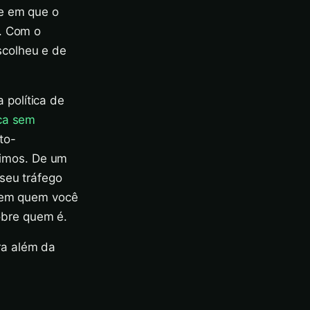
te em que o
s. Com o
scolheu e de
política de
ica sem
to-
imos. De um
seu tráfego
a em quem você
obre quem é.
ra além da