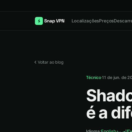
Localizações
Preços
Descarr
Voltar ao blog
Técnico
·
11 de jun. de 2
Shado
é a di
Idioma
:
English
العربية
D