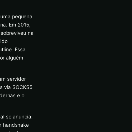
u uma pequena
ina. Em 2015,
 sobreviveu na
ido
tline. Essa
por alguém
um servidor
vos via SOCKS5
odernas e o
al se anuncia:
um handshake