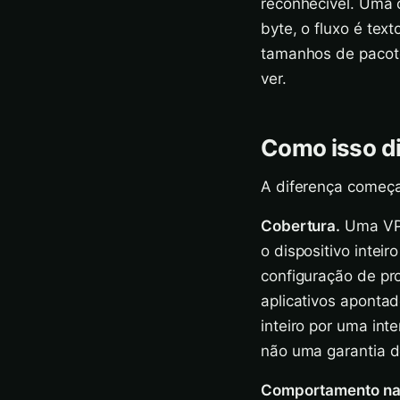
reconhecível. Uma
byte, o fluxo é tex
tamanhos de pacote
ver.
Como isso d
A diferença começa
Cobertura.
Uma VPN 
o dispositivo intei
configuração de pr
aplicativos aponta
inteiro por uma int
não uma garantia d
Comportamento na 