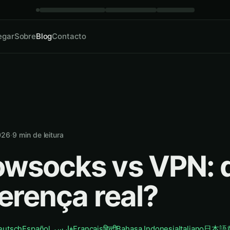
egar
Sobre
Blog
Contacto
026
·
9
min de leitura
wsocks vs VPN: 
ferença real?
eutsch
Español
فارسی
Français
हिन्दी
Bahasa Indonesia
Italiano
日本語