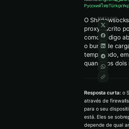
Русский
ไทย
Türkçe
Ук
PARTILHAR
O Shadowsocks o
proxy escrito p
como código ab
o burro de carg
tempo todo, em 
quando os dois 
Resposta curta:
o S
através de firewal
para o seu disposit
está. Eles se sobr
depende de qual am