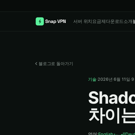
서버 위치
요금제
다운로드
소개
블로그로 돌아가기
기술
·
2026년 6월 11일
·
9
Shad
차이는
언어
:
English
العربية
Deu