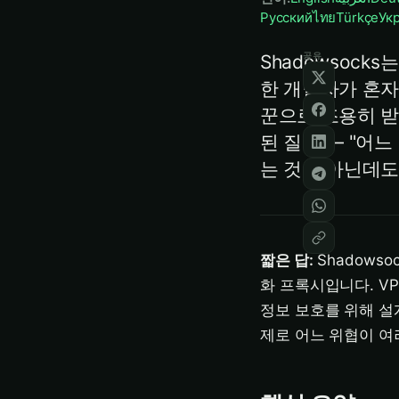
Русский
ไทย
Türkçe
Ук
공유
Shadowsock
한 개발자가 혼자
꾼으로 조용히 받
된 질문 — "어느
는 것이 아닌데도
짧은 답:
Shadows
화 프록시입니다. V
정보 보호를 위해 설
제로 어느 위협이 여