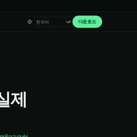
다운로드
Select language
 실제
ski
Português