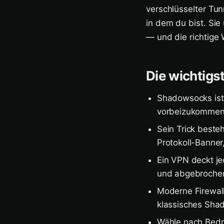
verschlüsselter Tun
in dem du bist. Si
— und die richtige 
Die wichtigs
Shadowsocks ist
vorbeizukommen;
Sein Trick beste
Protokoll-Banner
Ein VPN deckt je
und abgebrochen
Moderne Firewalls
klassisches Shad
Wähle nach Bedr