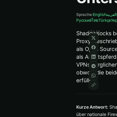
Sprache
:
English
العربية
Русский
ไทย
Türkçe
Ук
TEILEN
Shadowsocks bes
Proxy, geschrie
als Open Source 
als Arbeitspfer
VPNs verglichen
obwohl die beid
erfüllen.
Kurze Antwort:
Shad
über nationale Fire