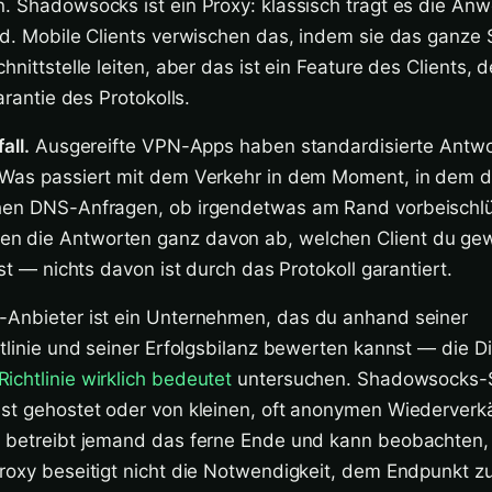
n. Shadowsocks ist ein Proxy: klassisch trägt es die An
ind. Mobile Clients verwischen das, indem sie das ganze
hnittstelle leiten, aber das ist ein Feature des Clients, 
Garantie des Protokolls.
all.
Ausgereifte VPN-Apps haben standardisierte Antwo
 Was passiert mit dem Verkehr in dem Moment, in dem d
hen DNS-Anfragen, ob irgendetwas am Rand vorbeischlüp
n die Antworten ganz davon ab, welchen Client du gew
ist — nichts davon ist durch das Protokoll garantiert.
Anbieter ist ein Unternehmen, das du anhand seiner
htlinie und seiner Erfolgsbilanz bewerten kannst — die Di
chtlinie wirklich bedeutet
untersuchen. Shadowsocks-
bst gehostet oder von kleinen, oft anonymen Wiederverk
o betreibt jemand das ferne Ende und kann beobachten,
roxy beseitigt nicht die Notwendigkeit, dem Endpunkt zu