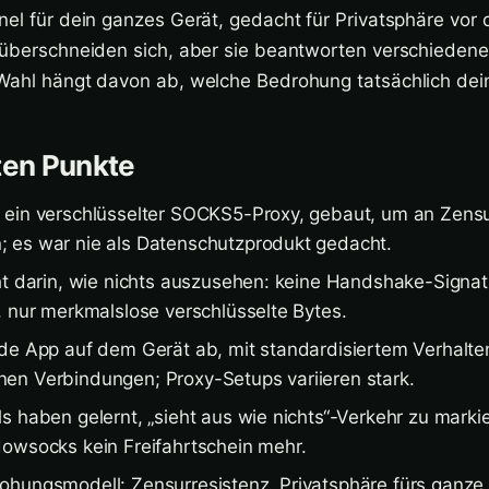
nel für dein ganzes Gerät, gedacht für Privatsphäre vo
e überschneiden sich, aber sie beantworten verschiede
Wahl hängt davon ab, welche Bedrohung tatsächlich dein
ten Punkte
 ein verschlüsselter SOCKS5-Proxy, gebaut, um an Zens
 es war nie als Datenschutzprodukt gedacht.
ht darin, wie nichts auszusehen: keine Handshake-Signatu
, nur merkmalslose verschlüsselte Bytes.
de App auf dem Gerät ab, mit standardisiertem Verhalte
en Verbindungen; Proxy-Setups variieren stark.
 haben gelernt, „sieht aus wie nichts“-Verkehr zu markier
owsocks kein Freifahrtschein mehr.
ohungsmodell: Zensurresistenz, Privatsphäre fürs ganze