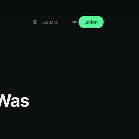
Laden
Select language
 Was