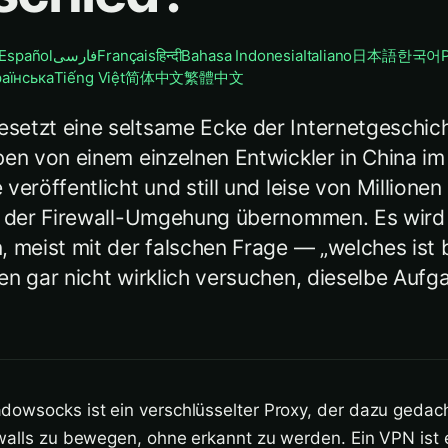
Español
فارسی
Français
हिन्दी
Bahasa Indonesia
Italiano
日本語
한국어
раїнська
Tiếng Việt
简体中文
繁體中文
etzt eine seltsame Ecke der Internetgeschich
ben von einem einzelnen Entwickler in China im
veröffentlicht und still und leise von Million
d der Firewall-Umgehung übernommen. Es wird 
, meist mit der falschen Frage — „welches ist 
en gar nicht wirklich versuchen, dieselbe Aufg
owsocks ist ein verschlüsselter Proxy, der dazu gedacht
walls zu bewegen, ohne erkannt zu werden. Ein VPN ist 