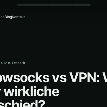
uns
Blog
Kontakt
6
·
9
Min. Lesezeit
wsocks vs VPN:
r wirkliche
schied?