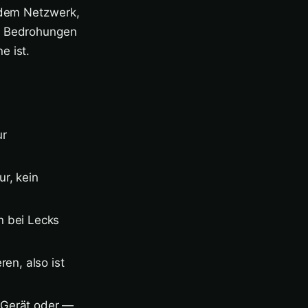
r dem Netzwerk,
ne Bedrohungen
e ist.
ur
r, kein
n bei Lecks
en, also ist
 Gerät oder —