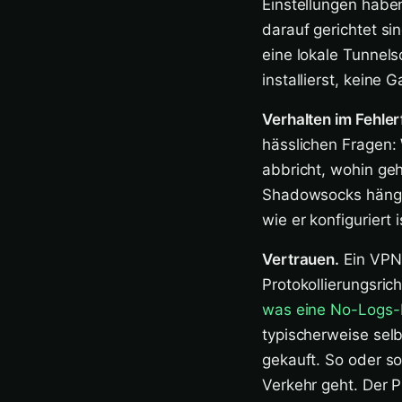
Einstellungen habe
darauf gerichtet s
eine lokale Tunnelsc
installierst, keine 
Verhalten im Fehlerf
hässlichen Fragen:
abbricht, wohin ge
Shadowsocks hänge
wie er konfiguriert 
Vertrauen.
Ein VPN-
Protokollierungsric
was eine No-Logs-Ri
typischerweise sel
gekauft. So oder s
Verkehr geht. Der P