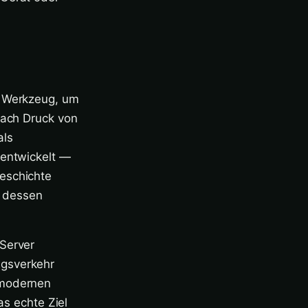
s Werkzeug, um
nach Druck von
als
rentwickelt —
eschichte
, dessen
 Server
ngsverkehr
 modernen
as echte Ziel