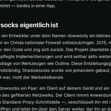
itet — beides in einer App.
ocks eigentlich ist
te ein Entwickler unter dem Namen clowwindy ein kleine
r an Chinas nationaler Firewall vorbeizubringen. 2015, 
r den Code und zog sich zurück. Das Projekt überlebte 
epflegte Implementierungen und wird seither aktiv weite
undlage von Werkzeugen wie Outline. Diese Entstehungsg
 vollständig: Shadowsocks wurde von jemandem gebaut
l war, nicht der Werbetreibende.
dowsocks ein Paar: ein Client auf deinem Gerät und ein
 des gefilterten Netzwerks. Der Client nimmt Anwendu
Standard-Proxy-Schnittstelle —, verschlüsselt ihn mit
iffren und leitet ihn über den Server weiter, der ihn an d