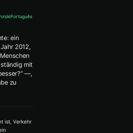
Polski
Português
te: ein
 Jahr 2012,
en Menschen
ständig mit
besser?“ —,
abe zu
 ist, Verkehr
ein