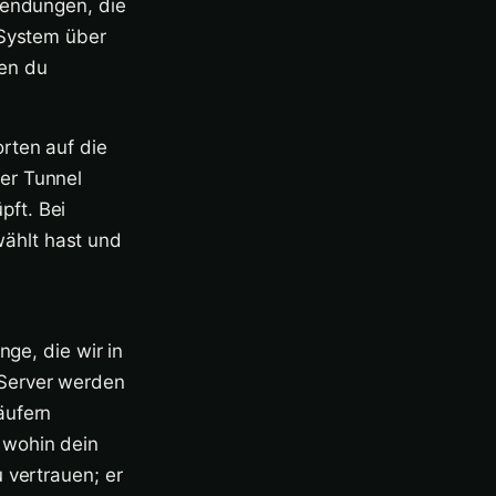
wendungen, die
 System über
den du
rten auf die
er Tunnel
ft. Bei
ählt hast und
nge, die wir in
Server werden
äufern
 wohin dein
 vertrauen; er