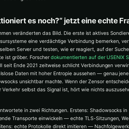
ioniert es noch?“ jetzt eine echte Fra
n veränderten das Bild. Die erste ist aktives Sondiere
sursysteme eine verdächtige Verbindung bemerken, ver
selben Server und testen, wie er reagiert, auf der Such
te ist gröber. Forscher
dokumentierten auf der USENIX S
l seit Ende 2021 zeitweise schlicht Verbindungen verwir
slose Daten mit hoher Entropie aussehen — genau jene
owsocks unsichtbar machte. Wenn der Zensor entscheid
Verkehr selbst das Signal ist, hört wie nichts auszuseh
ntwortete in zwei Richtungen. Erstens: Shadowsocks in 
ende Transporte einwickeln — echte TLS-Sitzungen, W
tens: echte Protokolle direkt imitieren — Nachfolgewer