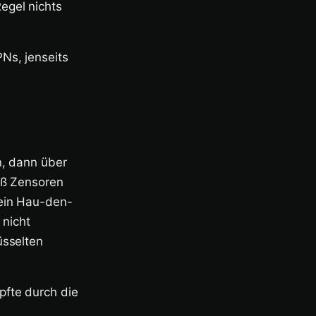
egel nichts
Ns, jenseits
n, dann über
eß Zensoren
 ein Hau-den-
 nicht
üsselten
pfte durch die