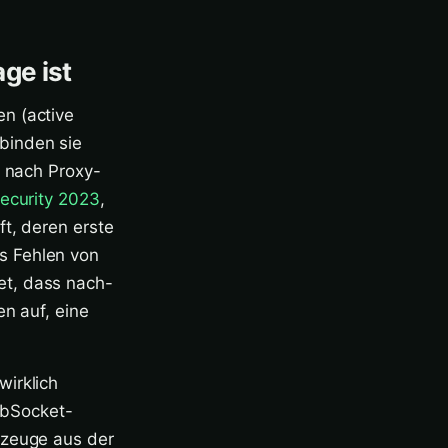
ge ist
n (active
binden sie
e nach Proxy-
ecurity 2023
,
ft, deren erste
s Fehlen von
et, dass nach-
en auf, eine
wirklich
ebSocket-
kzeuge aus der