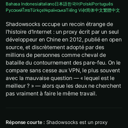
Bahasa Indonesia
Italiano
日本語
한국어
Polski
Português
Русский
ไทย
Türkçe
Українська
Tiếng Việt
简体中文
繁體中文
Shadowsocks occupe un recoin étrange de
l'histoire d'Internet : un proxy écrit par un seul
développeur en Chine en 2012, publié en open
source, et discrètement adopté par des
millions de personnes comme cheval de
bataille du contournement des pare-feu. On le
compare sans cesse aux VPN, le plus souvent
avec la mauvaise question — « lequel est le
meilleur ? » — alors que les deux ne cherchent
pas vraiment à faire le même travail.
Réponse courte :
Shadowsocks est un proxy