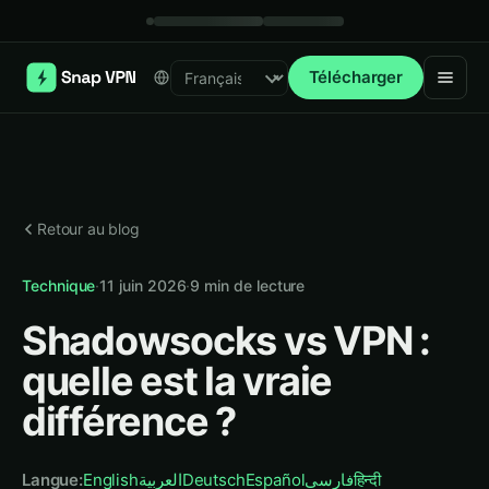
Télécharger
Select language
Retour au blog
Technique
·
11 juin 2026
·
9
min de lecture
Shadowsocks vs VPN :
quelle est la vraie
différence ?
Langue
:
English
العربية
Deutsch
Español
فارسی
हिन्दी