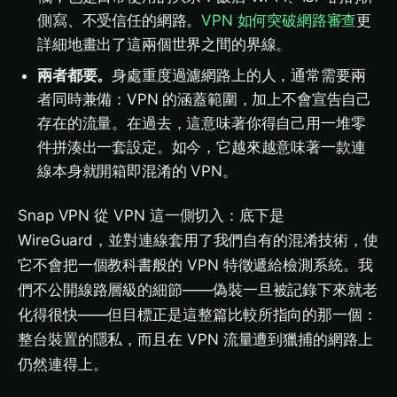
側寫、不受信任的網路。
VPN 如何突破網路審查
更
詳細地畫出了這兩個世界之間的界線。
兩者都要。
身處重度過濾網路上的人，通常需要兩
者同時兼備：VPN 的涵蓋範圍，加上不會宣告自己
存在的流量。在過去，這意味著你得自己用一堆零
件拼湊出一套設定。如今，它越來越意味著一款連
線本身就開箱即混淆的 VPN。
Snap VPN 從 VPN 這一側切入：底下是
WireGuard，並對連線套用了我們自有的混淆技術，使
它不會把一個教科書般的 VPN 特徵遞給檢測系統。我
們不公開線路層級的細節——偽裝一旦被記錄下來就老
化得很快——但目標正是這整篇比較所指向的那一個：
整台裝置的隱私，而且在 VPN 流量遭到獵捕的網路上
仍然連得上。