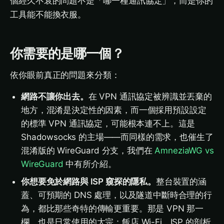
個經久不衰的問題不是「哪一種通訊協定」，而是你的
工具能不能換衣服。
你需要的是哪一個？
依你眼前真正的問題來分類：
網路不讓你出去。
在 VPN 通訊協定被辨識並丟棄的
地方，混淆是決定性的因素，而一個採用預設設定
的標準 VPN 通訊協定，可能根本連不上。這是
Shadowsocks 的主場——而同樣的需求，也催生了
混淆版的 WireGuard 分支，我們在
AmneziaWG vs
WireGuard
中有所介紹。
你想要免於網路與 ISP 窺探的隱私。
整台裝置的涵
蓋、可預期的 DNS 處理，以及隧道中斷時合理的行
為，都比那些奇特的傳輸更重要。那是 VPN 那一
欄，也是日常使用的大宗：飯店 Wi-Fi、ISP 的剖析