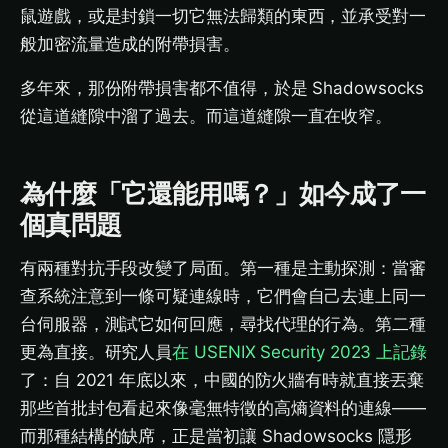
鼠遊戲，或是封鎖一切它無法歸類的東西，並承受對一
般加密流量造成的附帶損害。
多年來，那份附帶損害都不值得，於是 Shadowsocks
從這道縫隙中溜了過去。而這道縫隙一直在收窄。
為什麼「它還能用嗎？」如今成了一
個真問題
有兩種對抗手段改變了局面。第一種是主動探測：當審
查系統注意到一條可疑連線時，它們會自己去連上同一
台伺服器，測試它如何回應，尋找代理的行為。第二種
更為直接。研究人員
在 USENIX Security 2023 上記錄
了：自 2021 年底以來，中國的防火牆有時就直接丟棄
那些首批封包看起來像毫無特徵的高熵資料的連線——
而那種結構的缺席，正是當初讓 Shadowsocks 隱形