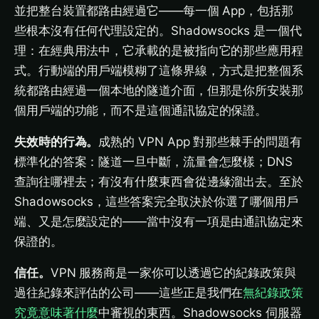
並把整台裝置都路由經過它——每一個 App，包括那
些根本沒有任何代理設定的。Shadowsocks 是一個代
理：在經典用法中，它承載的是被指向它的那些應用程
式。行動端的用戶端模糊了這條界線，方式是把整個系
統都路由經過一個本地的隧道介面，但那是你所安裝那
個用戶端的功能，而不是這個通訊協定的保證。
失效時的行為。
成熟的 VPN App 對那些棘手的問題有
標準化的答案：隧道一旦中斷，流量會怎麼樣；DNS
查詢往哪裡去；有沒有什麼東西會從邊緣溜出去。至於
Shadowsocks，這些答案完全取決於你選了哪個用戶
端、又是怎麼設定的——當中沒有一項是由通訊協定來
保證的。
信任。
VPN 服務商是一家你可以透過它的紀錄政策與
過往紀錄來評估的公司——這些正是我們在
無紀錄政策
究竟意味著什麼
中審視的東西。Shadowsocks 伺服器