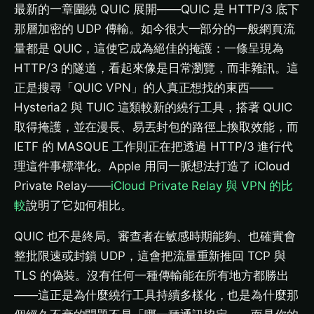
最新的一章圍繞 QUIC 展開——QUIC 是 HTTP/3 底下
那層加密的 UDP 傳輸。如今很大一部分的一般網頁流
量都是 QUIC，這使它成為絕佳的掩護：一條呈現為
HTTP/3 的隧道，看起來像是日常瀏覽，而非雜訊。這
正是搜尋「QUIC VPN」的人真正想找的東西——
Hysteria2 與 TUIC 這類較新的繞行工具，搭著 QUIC
取得掩護，並在漫長、易丟封包的路徑上換取效能，而
IETF 的 MASQUE 工作則正在把透過 HTTP/3 進行代
理這件事標準化。Apple 用同一脈想法打造了 iCloud
Private Relay——
iCloud Private Relay 與 VPN 的比
較
說明了它如何相比。
QUIC 也不是終局。審查者在敏感時期能夠、也確實會
整批限速或封鎖 UDP，這會把流量重新推回 TCP 與
TLS 的偽裝。沒有任何一種傳輸能在所有地方都勝出
——這正是為什麼繞行工具持續多樣化，也是為什麼那