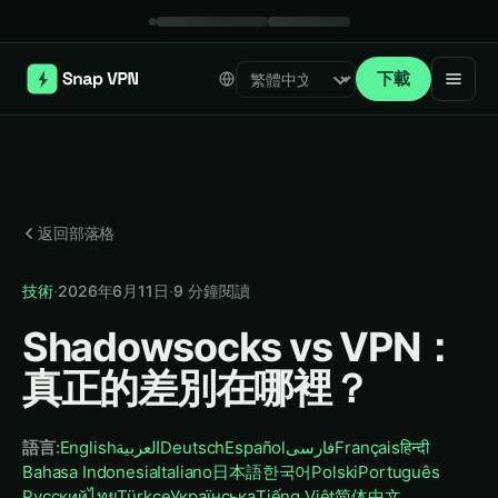
下載
Select language
返回部落格
技術
·
2026年6月11日
·
9
分鐘閱讀
Shadowsocks vs VPN：
真正的差別在哪裡？
語言
:
English
العربية
Deutsch
Español
فارسی
Français
हिन्दी
Bahasa Indonesia
Italiano
日本語
한국어
Polski
Português
Русский
ไทย
Türkçe
Українська
Tiếng Việt
简体中文