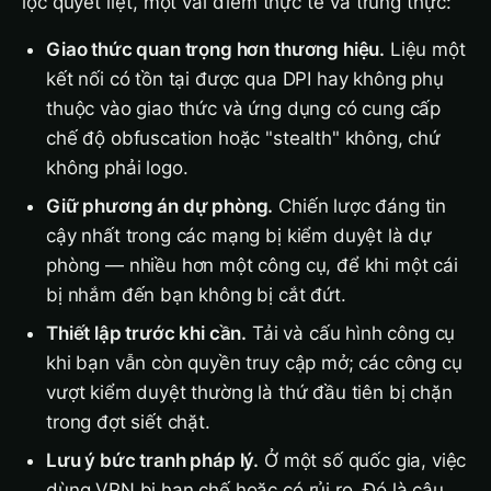
lọc quyết liệt, một vài điểm thực tế và trung thực:
Giao thức quan trọng hơn thương hiệu.
Liệu một
kết nối có tồn tại được qua DPI hay không phụ
thuộc vào giao thức và ứng dụng có cung cấp
chế độ obfuscation hoặc "stealth" không, chứ
không phải logo.
Giữ phương án dự phòng.
Chiến lược đáng tin
cậy nhất trong các mạng bị kiểm duyệt là dự
phòng — nhiều hơn một công cụ, để khi một cái
bị nhắm đến bạn không bị cắt đứt.
Thiết lập trước khi cần.
Tải và cấu hình công cụ
khi bạn vẫn còn quyền truy cập mở; các công cụ
vượt kiểm duyệt thường là thứ đầu tiên bị chặn
trong đợt siết chặt.
Lưu ý bức tranh pháp lý.
Ở một số quốc gia, việc
dùng VPN bị hạn chế hoặc có rủi ro. Đó là câu