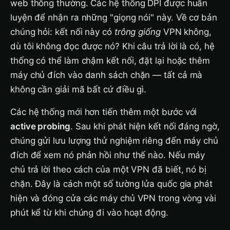
web thông thường. Các hệ thống DPI được huấn
luyện để nhận ra những "giọng nói" này. Về cơ bản
chúng hỏi: kết nối này có
trông giống
VPN không,
dù tôi không đọc được nó? Khi câu trả lời là có, hệ
thống có thể làm chậm kết nối, đặt lại hoặc thêm
máy chủ đích vào danh sách chặn — tất cả mà
không cần giải mã bất cứ điều gì.
Các hệ thống mới hơn tiến thêm một bước với
active probing
. Sau khi phát hiện kết nối đáng ngờ,
chúng gửi lưu lượng thử nghiệm riêng đến máy chủ
đích để xem nó phản hồi như thế nào. Nếu máy
chủ trả lời theo cách của một VPN đã biết, nó bị
chặn. Đây là cách một số tường lửa quốc gia phát
hiện và đóng cửa các máy chủ VPN trong vòng vài
phút kể từ khi chúng đi vào hoạt động.