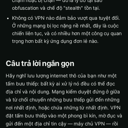
chậm hoặc bị chặn — đó là lý do tại sao
obfuscation và chế độ "stealth" tồn tại.
Không có VPN nào đảm bảo vượt qua tuyệt đối.
Ở những mạng bị lọc nặng nề nhất, đây là cuộc
chiến liên tục, và có nhiều hơn một công cụ quan
trọng hơn bất kỳ ứng dụng đơn lẻ nào.
Câu trả lời ngắn gọn
Hãy nghĩ lưu lượng internet thô của bạn như một
tấm bưu thiếp: bất kỳ ai xử lý nó đều có thể đọc
địa chỉ và nội dung. Mạng kiểm duyệt đứng ở giữa
và từ chối chuyển những bưu thiếp gửi đến những
nơi nhất định, hoặc chứa những từ nhất định. VPN
đặt tấm bưu thiếp vào một phong bì kín, mờ đục và
gửi đến một địa chỉ tin cậy — máy chủ VPN — rồi