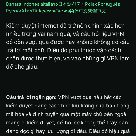
Bahasa Indonesia
Italiano
日本語
한국어
Polski
Português
Русский
ไทย
Türkçe
Українська
简体中文
繁體中文
Kiểm duyệt internet đã trở nên chính xác hơn
nhiều trong vài năm qua, và câu hỏi liệu VPN
có còn vượt qua được hay không không có câu
trả lời một chữ. Điều đó phụ thuộc vào cách
chặn được thực hiện, và vào những gì VPN làm
để che giấu.
Câu trả lời ngắn gọn:
VPN vượt qua hầu hết các
kiểm duyệt bằng cách bọc lưu lượng của bạn trong
mã hóa và định tuyến qua một máy chủ bên ngoài
mạng bị kiểm duyệt, để bộ lọc không thể thấy bạn
đang đọc gì hay lưu lượng đi đâu. Điều đó hiệu quả