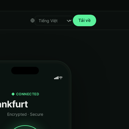
Tải về
Select language
◆ CONNECTED
ankfurt
Encrypted · Secure