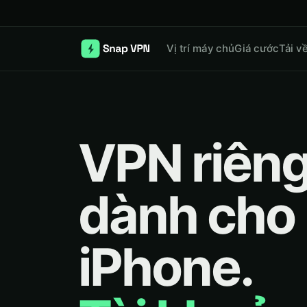
Vị trí máy chủ
Giá cước
Tải v
VPN riêng
dành cho
iPhone.