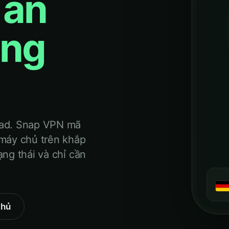
 ẩn
ông
Pad. Snap VPN mã
 máy chủ trên khắp
ạng thái và chỉ cần
chủ