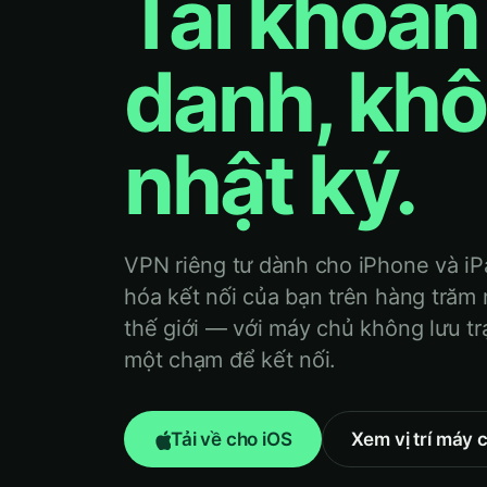
Tài khoản
danh, kh
nhật ký.
VPN riêng tư dành cho iPhone và i
hóa kết nối của bạn trên hàng trăm
thế giới — với máy chủ không lưu tr
một chạm để kết nối.
Tải về cho iOS
Xem vị trí máy 