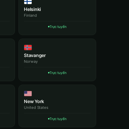
Helsinki
Finland
Trực tuyến
Stavanger
Norway
Trực tuyến
New York
United States
Trực tuyến