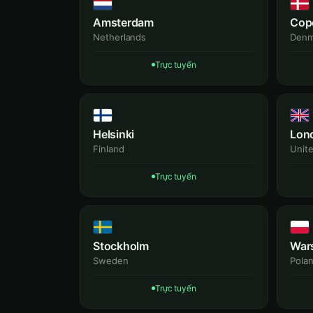
Amsterdam
Cop
Netherlands
Denm
Trực tuyến
Helsinki
Lon
Finland
Unit
Trực tuyến
Stockholm
War
Sweden
Pola
Trực tuyến