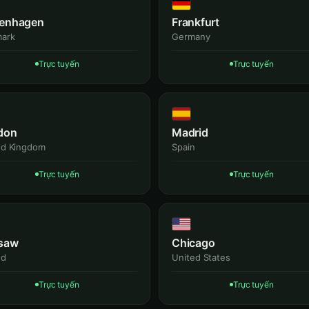
enhagen
Frankfurt
ark
Germany
Trực tuyến
Trực tuyến
don
Madrid
ed Kingdom
Spain
Trực tuyến
Trực tuyến
saw
Chicago
nd
United States
Trực tuyến
Trực tuyến