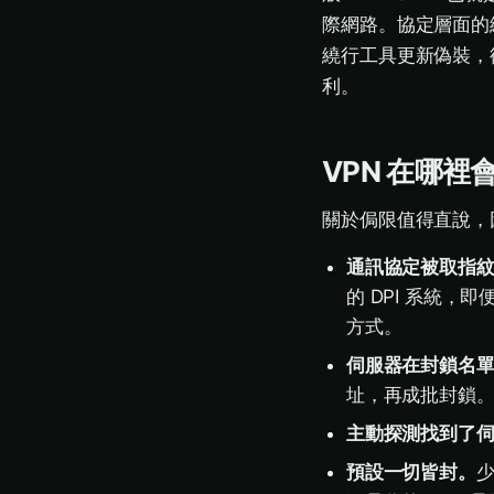
際網路。協定層面的
繞行工具更新偽裝，
利。
VPN 在哪裡
關於侷限值得直說，
通訊協定被取指
的 DPI 系統
方式。
伺服器在封鎖名
址，再成批封鎖
主動探測找到了
預設一切皆封。