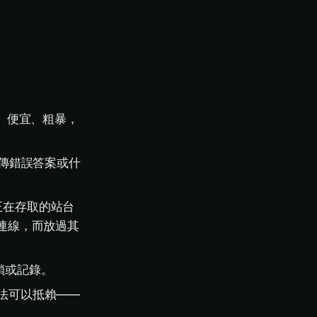
。
。便宜、粗暴，
傳錯誤答案或什
正在存取的站台
域的連線，而放過其
鎖或記錄。
法可以抵賴——