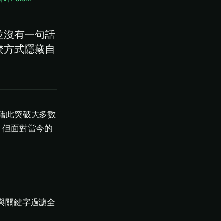
並沒有一句話
麼方式隱藏自
藉此突破大多數
。但面對當今的
染與關鍵字過濾全