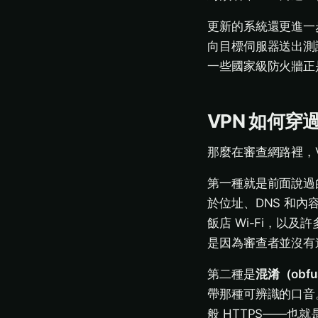
更新的系統還更進一
向目標伺服器送出測
一些國家級防火牆正
VPN 如何穿
那麼在審查網路裡，
第一種就是前面說過
於位址、DNS 和
飯店 Wi-Fi，以及
是因為審查者並沒有
第二種是
混淆（obfus
帶那種可辨識的口音
般 HTTPS——