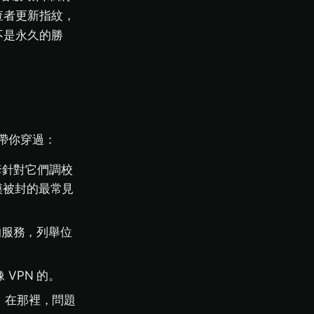
查者更新指紋，
不是永久的勝
帶你穿過：
一套針對它們調校
規模被封的最常見
的服務，列舉位
VPN 的。
。在那裡，問題