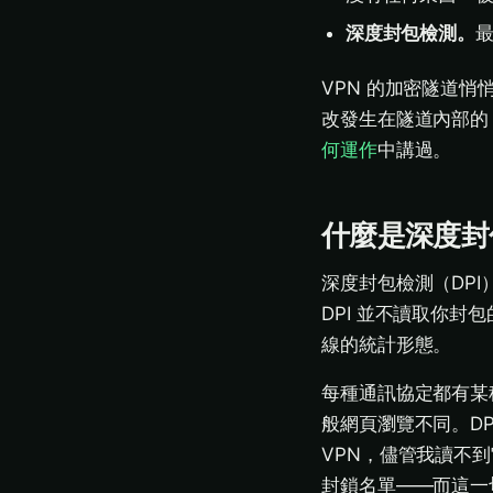
深度封包檢測。
最
VPN 的加密隧道悄
改發生在隧道內部的
何運作
中講過。
什麼是深度封
深度封包檢測（DPI
DPI 並不讀取你
線的統計形態。
每種通訊協定都有某
般網頁瀏覽不同。D
VPN，儘管我讀不
封鎖名單——而這一