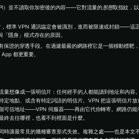
PI）並不讀取你加密後的內容——它對流量的
形態
取指紋，以
地方，標準 VPN 通訊協定會被識別，進而被限速或封鎖——這
on）與「隱身」模式存在的原因。
 是有保證的穿透手段。在過濾最嚴的網路裡它是一個移動標靶
App 都更重要。
流量想像成一張明信片：任何經手的人都能讀到地址和內容
特定地點、或含有特定詞語的明信片。VPN 把這張明信片放
個可信地址——VPN 伺服器——再由它代你轉寄。網路仍能
最終去往哪裡，也看不到裡面是什麼。
同時讓最常見的幾種審查形式失效。複雜之處——也是本文