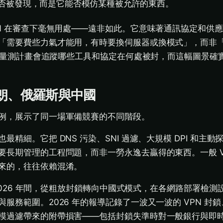
 是否被發現，而是它能否模仿某種被允許的東西。
PN 在審查下毫無用處——遠非如此。它意味著通訊協定和供
「需要費些力氣才能用，有時要換伺服器或換模式」，而非
量測計畫會追蹤哪些工具和協定在何處被封，而這幅圖景確
伊朗、俄羅斯與中國
例，展示了同一場軍備競賽的不同階段。
最精細。它把 DNS 污染、SNI 過濾、大規模 DPI 和主
要長期管理的工程問題，而非一勞永逸去贏得的東西。一般 V
來的，往往依賴混淆。
與 2026 年間，從粗放封鎖轉向中國式模式，在各網路部署檢
服務範圍。2026 年的報導記錄了一波又一波的 VPN 封
模過濾帶來的附帶損害——包括封鎖失準時對一般銀行與即