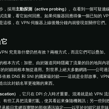
步，採用
主動探測（active probing）
。在看到一個可疑連
試流量，看它如何回應。如果伺服器回應得像一個已知的 VP
是這樣，在 VPN 伺服器上線後幾分鐘內就發現並關停它們。
過它
VPN 究竟靠什麼仍然有效？兩種方式，而且它們可以疊加。
的根本方式：加密。由於隧道同時隱藏了流量的目的地與內
內容的封鎖就根本無從適用。對世界上絕大多數網路——公司過
許多依賴 DNS 和 SNI 的國家級封鎖——這就是全部故事。VP
造出比封鎖名單更複雜的東西。
cation）
，它只在 DPI 介入時才重要。混淆就是給 VPN 
。有些工具把流量打亂，使其看起來像隨機雜訊；另一些則
也就是承載日常網頁瀏覽的那個通訊協定——以至於封鎖它就意