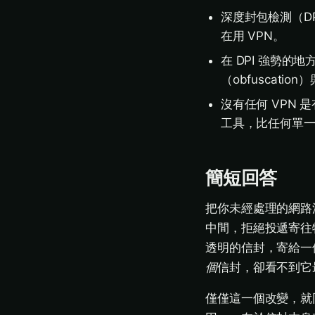
深度封包檢測（D
在用 VPN。
在 DPI 強勢的
（obfuscati
沒有任何 VPN
工具，比任何單一 
簡短回答
把你未經處理的網路
中間，拒絕投遞寄往
透明的信封，寄給一
個
信封，卻看不到它
僅僅這一個改變，就