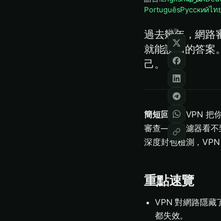
Português
Русский
ไท
分享
過去幾年，網路審
就能說清的答案。
己。
簡短回答：
VPN 
審查——過濾器看不
深度封包檢測，VP
重點速覽
VPN 對網路隱
都失效。