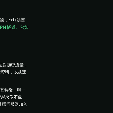
。
過濾，也無法竄
VPN 隧道、它如
：面對加密流量，
繼資料，以及連
有其特徵，與一
看起來
像不像
目標伺服器加入