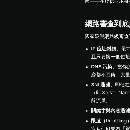
因——在於信封本身
網路審查到底
國家級與網路級審查
IP 位址封鎖。
最
且只要換一個位
DNS 污染。
當你
麼都不回傳。大
SNI 過濾。
即便在
（即 Server 
餘流量。
關鍵字與內容過
限速（throttlin
沒有任何東西「