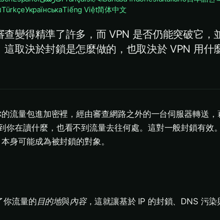
ย
Türkçe
Українська
Tiếng Việt
简体中文
查變得精準了許多，而 VPN 是否仍能突破它，
這取決於封鎖是怎麼做的，也取決於 VPN 用什
把你的流量包進加密裡，經由審查網路之外的一台伺服器轉送，
到你在讀什麼，也看不到流量去往何處。這對一般封鎖有效
N 本身可能成為被封鎖的對象。
藏了你流量的
目的地
與
內容
，這就讓基於 IP 的封鎖、DNS 污