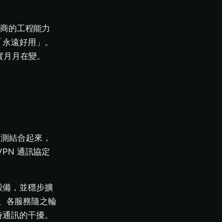
應商的工程能力
「永遠好用」。
實月月在變。
動探測結合起來，
PN 通訊協定
測設備，並穩步擴
鎖、各服務隨之輪
時通訊的干擾。