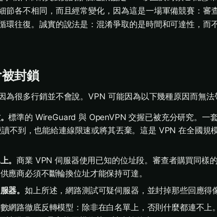
細節各不相同，而且經常變化，因為這是一場軍備競賽：審
循環往復。誠實的說法是：混淆爭取的是時間和可達性，而
會被封鎖
因為很多行銷並不會說。VPN 可能因為以下幾種原因而無法
紋。
標準的 WireGuard 與 OpenVPN 交握已被充分研究。
，即便讀不到，也能給連線限速或將其丟棄。這是 VPN 在全國
單上。
商業 VPN 伺服器使用已知的位址段。審查者購買同樣
。供應商必須不斷輪換位址才能保持可達。
伺服器。
如上所述，網路測試可疑伺服器，並封掉那些回應得像 
少數網路徹底反轉模型：除非在白名單上，否則什麼都連不上