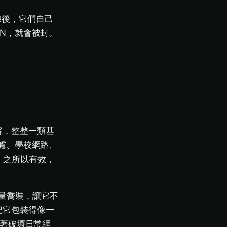
線後，它們自己
N，就會被封。
容，整整一類基
濾、學校網路、
N 之所以有效，
流量喬裝，讓它不
把它包裝得像一
味著破壞日常網