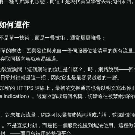
有一種可辨識的形態，而這正是現代審查學會去尋找的東西
如何運作
不是單一技術，而是一疊技術，通常層層堆疊：
簡單的辦法：丟棄發往與來自一份伺服器位址清單的所有流量
址存取同樣內容就容易繞過。
的裝置詢問「這個網站的位址是什麼？」時，網路說謊——回
量日常封鎖就是這一招，因此它也是最容易越過的一層。
加密的 HTTPS 連線上，最初的交握通常也會以明文寫出你
Name Indication）。過濾器讀取這個名稱，切斷通往被禁網
濾。
對未加密流量，網路可以掃描被禁詞語或片語，並據此封
g）。
不是直接封鎖，而是把一個服務拖慢到無法使用。這種做
被封」——而且曾被用於整個平台。