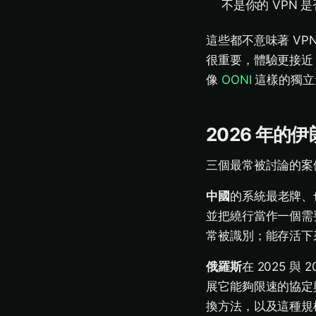
不是你的 VPN
這些都不意味著 V
很重要，體驗更接近
像
OONI
這樣的獨立
2026 年的
三個最常被討論的案
中國
的系統最老牌、也
並把繞行當作一個需
常被識別；能存活下
俄羅斯
在 2025 
展它能夠限速的協定與
換方法，以及這種規