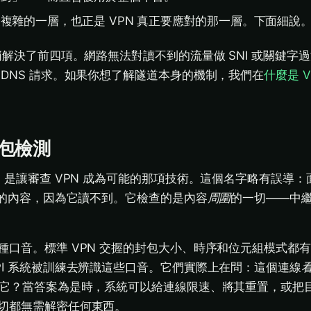
複雜的一層，也正是 VPN 真正要應對的那一層。下面細說
悄解決了前四項。網路無法對讀不到的流量做 SNI 或關鍵字
 DNS 請求。如果你想了解隧道本身的機制，我們在
什麼是 
包檢測
）是讓審查 VPN 成為可能的那項技術。這個名字略有誤導
封包的內容，因為它讀不到。它檢查的是內容
周圍
的一切——中
種口音。標準 VPN 交握的封包大小、時序和位元組模式都
PI 系統被訓練去辨識這些口音。它們實際上在問：這個連線
到它？當答案為是時，系統可以給連線限速、將其重置，或把
切都無需解密任何東西。