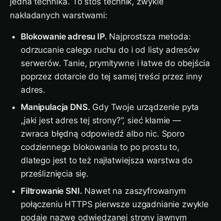
jedna technika. To stos technik, zwykle
nakładanych warstwami:
Blokowanie adresu IP.
Najprostsza metoda:
odrzucanie całego ruchu do i od listy adresów
serwerów. Tanie, prymitywne i łatwe do obejścia
poprzez dotarcie do tej samej treści przez inny
adres.
Manipulacja DNS.
Gdy Twoje urządzenie pyta
„jaki jest adres tej strony?”, sieć kłamie —
zwraca błędną odpowiedź albo nic. Sporo
codziennego blokowania to po prostu to,
dlatego jest to też najłatwiejsza warstwa do
prześliznięcia się.
Filtrowanie SNI.
Nawet na zaszyfrowanym
połączeniu HTTPS pierwsze uzgadnianie zwykle
podaje nazwę odwiedzanej strony jawnym