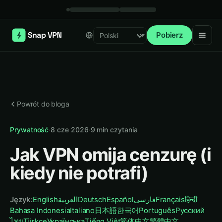
Pobierz
Select language
Powrót do bloga
Prywatność
·
8 cze 2026
·
9
min czytania
Jak VPN omija cenzurę (i
kiedy nie potrafi)
Język
:
English
العربية
Deutsch
Español
فارسی
Français
हिन्दी
Bahasa Indonesia
Italiano
日本語
한국어
Português
Русский
ไทย
Türkçe
Українська
Tiếng Việt
简体中文
繁體中文