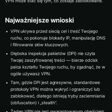
VPN może stać się tym, co zostaje zablokowane.
Najważniejsze wnioski
VPN ukrywa przed siecią
cel
i
treść
Twojego
ruchu, co pokonuje blokady IP, manipulację DNS
i filtrowanie słów kluczowych.
Głęboka inspekcja pakietów (DPI) nie czyta
Twojej zaszyfrowanej treści — bierze odcisk
palca
kształtu
Twojego ruchu, by zgadnąć, że w
ogóle używasz VPN.
Tam, gdzie DPI jest agresywne, standardowe
protokoły VPN można wykryć i ograniczyć lub
zablokować, dlatego istnieją tryby zaciemniania
(obfuscation) i „stealth”.
Żaden VPN nie jest gwarantowanym obejściem.