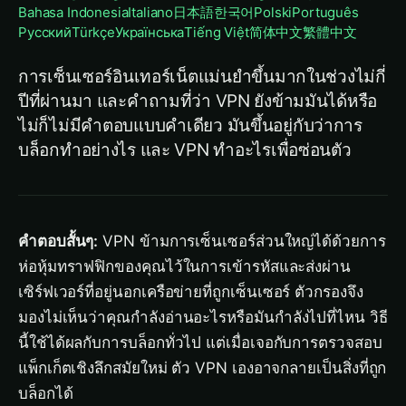
Bahasa Indonesia
Italiano
日本語
한국어
Polski
Português
Русский
Türkçe
Українська
Tiếng Việt
简体中文
繁體中文
การเซ็นเซอร์อินเทอร์เน็ตแม่นยำขึ้นมากในช่วงไม่กี่
ปีที่ผ่านมา และคำถามที่ว่า VPN ยังข้ามมันได้หรือ
ไม่ก็ไม่มีคำตอบแบบคำเดียว มันขึ้นอยู่กับว่าการ
บล็อกทำอย่างไร และ VPN ทำอะไรเพื่อซ่อนตัว
คำตอบสั้นๆ:
VPN ข้ามการเซ็นเซอร์ส่วนใหญ่ได้ด้วยการ
ห่อหุ้มทราฟฟิกของคุณไว้ในการเข้ารหัสและส่งผ่าน
เซิร์ฟเวอร์ที่อยู่นอกเครือข่ายที่ถูกเซ็นเซอร์ ตัวกรองจึง
มองไม่เห็นว่าคุณกำลังอ่านอะไรหรือมันกำลังไปที่ไหน วิธี
นี้ใช้ได้ผลกับการบล็อกทั่วไป แต่เมื่อเจอกับการตรวจสอบ
แพ็กเก็ตเชิงลึกสมัยใหม่ ตัว VPN เองอาจกลายเป็นสิ่งที่ถูก
บล็อกได้