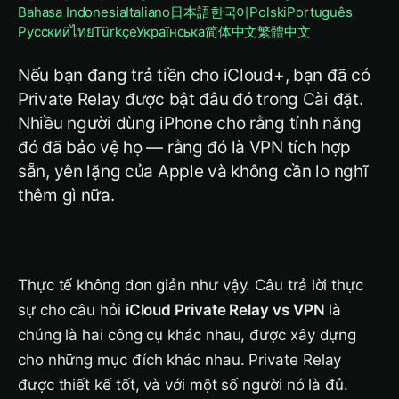
Bahasa Indonesia
Italiano
日本語
한국어
Polski
Português
Русский
ไทย
Türkçe
Українська
简体中文
繁體中文
Nếu bạn đang trả tiền cho iCloud+, bạn đã có
Private Relay được bật đâu đó trong Cài đặt.
Nhiều người dùng iPhone cho rằng tính năng
đó đã bảo vệ họ — rằng đó là VPN tích hợp
sẵn, yên lặng của Apple và không cần lo nghĩ
thêm gì nữa.
Thực tế không đơn giản như vậy. Câu trả lời thực
sự cho câu hỏi
iCloud Private Relay vs VPN
là
chúng là hai công cụ khác nhau, được xây dựng
cho những mục đích khác nhau. Private Relay
được thiết kế tốt, và với một số người nó là đủ.