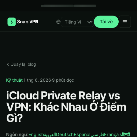
Tải về
Select language
Quay lại blog
Kỹ thuật
·
1 thg 6, 2026
·
9
phút đọc
iCloud Private Relay vs
VPN: Khác Nhau Ở Điểm
Gì?
Ngôn ngữ
:
English
العربية
Deutsch
Español
فارسی
Français
हिन्दी