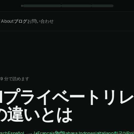
ド
About
ブログ
お問い合わせ
·
9
分で読めます
oudプライベートリ
 の違いとは
tsch
Español
فارسی
Français
हिन्दी
Bahasa Indonesia
Italiano
한국어
Pol