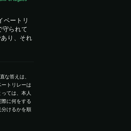
ライベートリ
で守られて
 であり、それ
直な答えは、
ベートリレーは
とっては、本人
実際に何をする
見分けるかを順