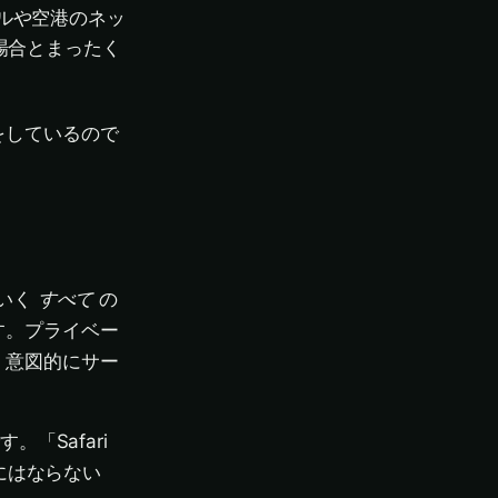
ルや空港のネッ
い場合とまったく
をしているので
いく
すべて
の
す。プライベー
。意図的にサー
「Safari
にはならない