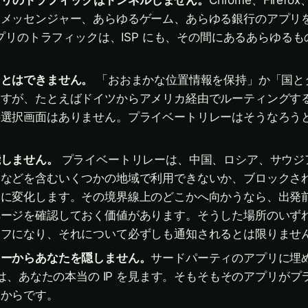
のアプリのトラフィックはトンネルしません。
Chrome、Firef
るメッセンジャー、あらゆるゲーム、あらゆる銀行のアプリ
のアプリのトラフィックは、ISP にも、その間にあるあらゆる
ことはできません。
「おおまかな位置情報を保持」か「国と
ますが、たとえばドイツからアメリカ経由でルーティングす
の選択画面はありません。プライベートリレーはそうなろう
能しません。
プライベートリレーは、中国、ロシア、サウジ
トなどを含むいくつかの地域で利用できないか、ブロックさ
に変化します。その境界線上のどこかへ向かうなら、出発前に 
ページを確認しておく価値があります。そうした場所のいず
オフになり、それについて必ずしも通知されるとは限りませ
カーからあなたを隠しません。
サードパーティのアプリに埋
K は、あなたの本当の IP を見ます。そもそもそのアプリが
いからです。