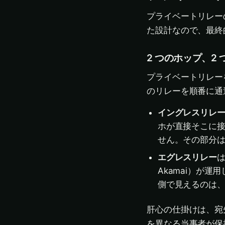
プライベートリレー
た設計なので、最終
2 つのホップ、2
プライベートリレーを
のリレーを順番に通
イングレスリレ
ホが直接そこに
せん。その部分
エグレスリレー
は
Akamai）が
側で見えるのは
肝心の仕掛けは、宛先
を異なる当事者が保