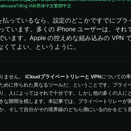
раїнська
Tiếng Việt
简体中文
繁體中文
に料金を払っているなら、設定のどこかですでにプ
ています。多くの iPhone ユーザーは、それ
います。Apple の控えめな組み込みの VPN
なくてよい、というように。
りません。
iCloudプライベートリレーと VPN
についての率
ために作られた異なるツールだ、ということです。プライ
り、人によってはそれで十分です。しかし他の多くの人に
きな隙間を残します。本記事では、プライベートリレーが
か、そして自分がその境界線のどちら側にいるのかをどう