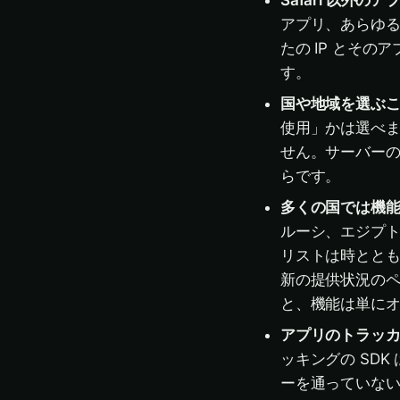
Safari 以外
アプリ、あらゆ
たの IP とそ
す。
国や地域を選ぶ
使用」かは選べ
せん。サーバー
らです。
多くの国では機
ルーシ、エジプ
リストは時ととも
新の提供状況の
と、機能は単に
アプリのトラッ
ッキングの SD
ーを通っていな