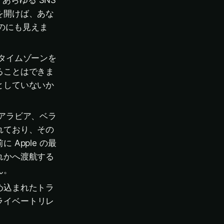
ox、あらゆる SNS
を開けば、あな
ものにも見えま
タイムゾーンを
ることはできま
としていないか
アラビア、ベラ
れており、その
Apple の最
れかへ渡航する
ん。
め込まれたトラ
プライベートリレ