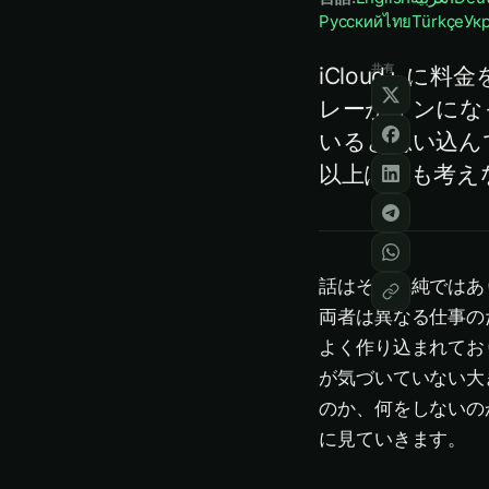
Русский
ไทย
Türkçe
Ук
共有
iCloud+ 
レーがオンになっ
いると思い込んで
以上は何も考え
話はそう単純ではあ
両者は異なる仕事の
よく作り込まれてお
が気づいていない大
のか、何をしないの
に見ていきます。