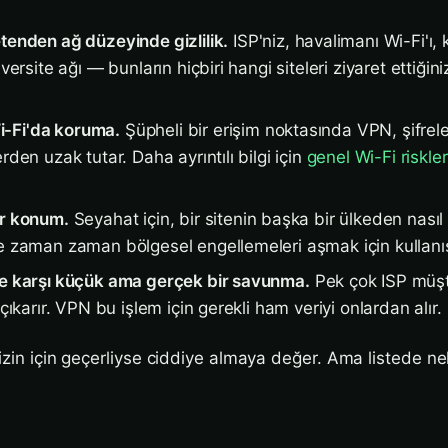
tenden ağ düzeyinde gizlilik.
ISP'niz, havalimanı Wi-Fi'ı, 
iversite ağı — bunların hiçbiri hangi siteleri ziyaret ettiğini
-Fi'da koruma.
Şüpheli bir erişim noktasında VPN, şifrel
rden uzak tutar. Daha ayrıntılı bilgi için
genel Wi-Fi riskler
ir konum.
Seyahat için, bir sitenin başka bir ülkeden nas
e zaman zaman bölgesel engellemeleri aşmak için kullanışl
ne karşı küçük ama gerçek bir savunma.
Pek çok ISP müşte
 çıkarır. VPN bu işlem için gerekli ham veriyi onlardan alır.
sizin için geçerliyse ciddiye almaya değer. Ama listede n