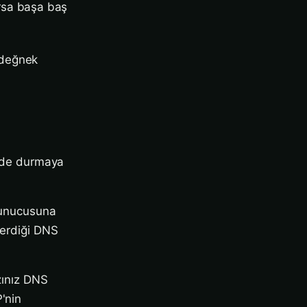
yorsa başa baş
i değnek
rinde durmaya
 sunucusuna
verdiği DNS
azınız DNS
'nin