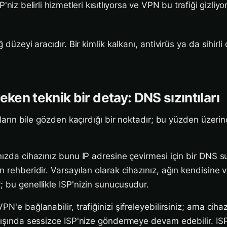
P'niz belirli hizmetleri kısıtlıyorsa ve VPN bu trafiği gizli
ğ düzeyi aracıdır. Bir kimlik kalkanı, antivirüs ya da sihirl
eken teknik bir detay: DNS sızıntıları
cıların bile gözden kaçırdığı bir noktadır; bu yüzden üze
ınızda cihazınız bunu IP adresine çevirmesi için bir DNS
n rehberidir. Varsayılan olarak cihazınız, ağın kendisine 
; bu genellikle ISP'nizin sunucusudur.
PN'e bağlanabilir, trafiğinizi şifreleyebilirsiniz; ama cih
 dışında sessizce ISP'nize göndermeye devam edebilir. ISP