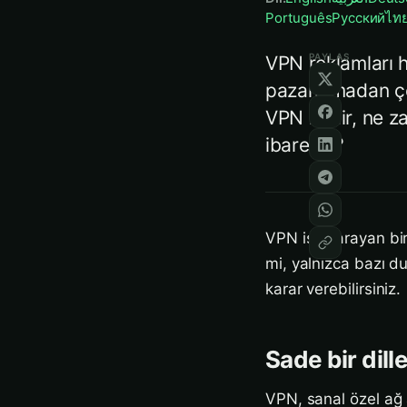
Português
Русский
ไท
PAYLAŞ
VPN reklamları 
pazarlamadan ço
VPN nedir, ne z
ibarettir?
VPN işe yarayan bir 
mi, yalnızca bazı d
karar verebilirsiniz.
Sade bir dill
VPN, sanal özel ağ a