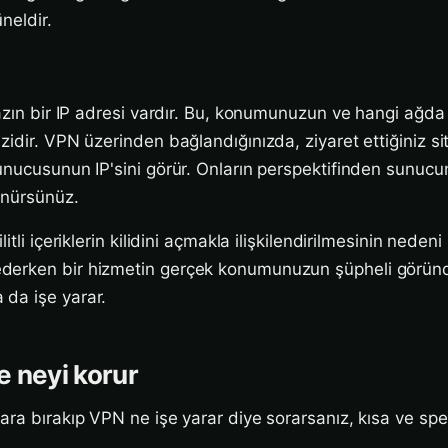
neldir.
hazın bir IP adresi vardır. Bu, konumunuzun ve hangi ağd
idir. VPN üzerinden bağlandığınızda, ziyaret ettiğiniz sit
unucusunun IP'sini görür. Onların perspektifinden sunu
ünürsünüz.
itli içeriklerin kilidini açmakla ilişkilendirilmesinin neden
derken bir hizmetin gerçek konumunuzun şüpheli görün
da işe yarar.
 neyi korur
ra bırakıp VPN ne işe yarar diye sorarsanız, kısa ve spesi