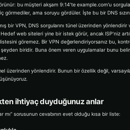
görünür: bu müşteri akşam 9:14'te example.com'u sorgul
ç görmediler, ama soruyu gördüler. İşte bu bir DNS sızıntı
mış bir VPN, DNS sorgularını tünel üzerinden yönlendirir
Hedef web siteleri yine bir istek görür, ancak ISP'niz art
ı listesini göremez. Bir VPN değerlendiriyorsanız bu, kont
şeyden biridir. Buna önem veren uygulamalar bunu belirt
mez.
l üzerinden yönlendirir. Bunun bir özellik değil, varsayı
düşünüyoruz.
ten ihtiyaç duyduğunuz anlar
ar mı” sorusunun cevabının evet olduğu kısa bir liste: