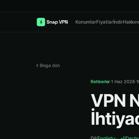
Konumlar
Fiyatlar
İndir
Hakkın
Bloga dön
Rehberler
·
1 Haz 2026
·
1
VPN N
İhtiya
Dil
:
English
العربية
Deuts