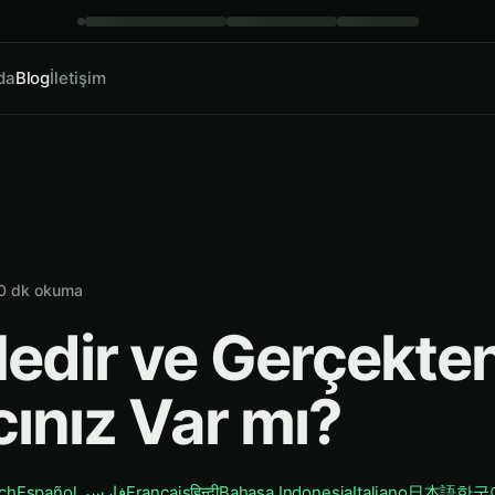
da
Blog
İletişim
0
dk okuma
edir ve Gerçekte
cınız Var mı?
ch
Español
فارسی
Français
हिन्दी
Bahasa Indonesia
Italiano
日本語
한국