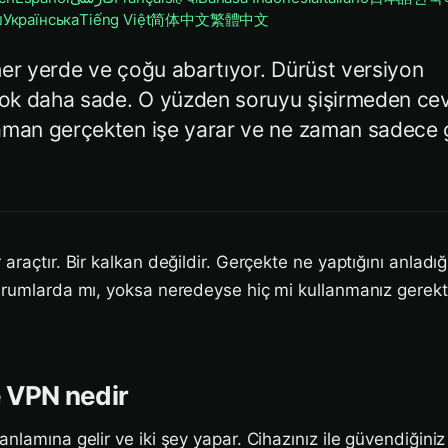
ย
Українська
Tiếng Việt
简体中文
繁體中文
her yerde ve çoğu abartıyor. Dürüst versiyon
k daha sade. O yüzden soruyu şişirmeden cev
aman gerçekten işe yarar ve ne zaman sadece
araçtır. Bir kalkan değildir. Gerçekte ne yaptığını anladığ
urumlarda mı, yoksa neredeyse hiç mi kullanmanız gerekt
e VPN nedir
nlamına gelir ve iki şey yapar. Cihazınız ile güvendiğini