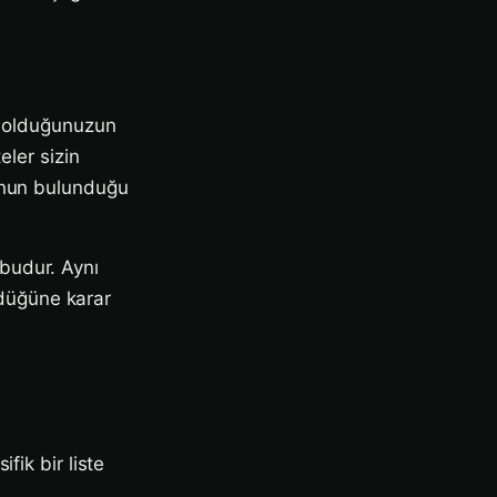
a olduğunuzun
eler sizin
cunun bulunduğu
i budur. Aynı
düğüne karar
fik bir liste