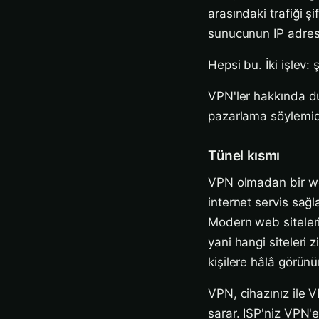
arasındaki trafiği şi
sunucunun IP adresi
Hepsi bu. İki işlev: ş
VPN'ler hakkında du
pazarlama söylemidi
Tünel kısmı
VPN olmadan bir web 
internet servis sağl
Modern web siteleri
yani hangi siteleri z
kişilere hâlâ görünü
VPN, cihazınız ile 
sarar. ISP'niz VPN'e