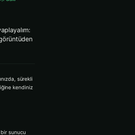
aplayalım:
 görüntüden
ınızda, sürekli
iğine kendiniz
z bir sunucu