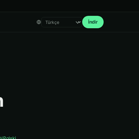
İndir
Select language
n
어
Polski