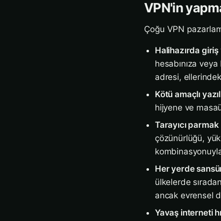
VPN'in yapma
Çoğu VPN pazarlamas
Halihazırda giriş
hesabınıza veya b
adresi, ellerindeki
Kötü amaçlı yazı
hijyene ve masaüs
Tarayıcı parmak 
çözünürlüğü, yükl
kombinasyonuyla 
Her yerde sansürü
ülkelerde sıradan
ancak evrensel de
Yavaş interneti 