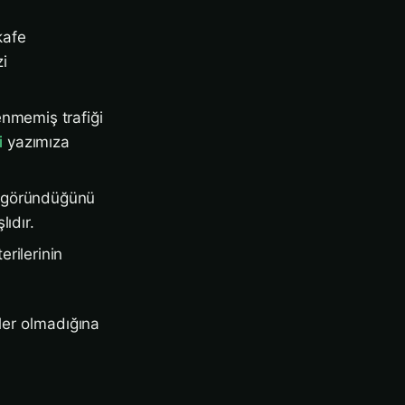
kafe
zi
enmemiş trafiği
i
yazımıza
ıl göründüğünü
ıdır.
rilerinin
eler olmadığına