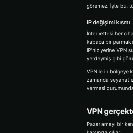
göremez. İşte bu, tü
IP değişimi kısmı
İnternetteki her ci
kabaca bir parmak iz
IP'niz yerine VPN s
yerdeymiş gibi gör
VPN'lerin bölgeye kil
zamanda seyahat e
vermesi durumunda 
VPN gerçekte
Pazarlamayı bir kena
karşınıza çıkar: