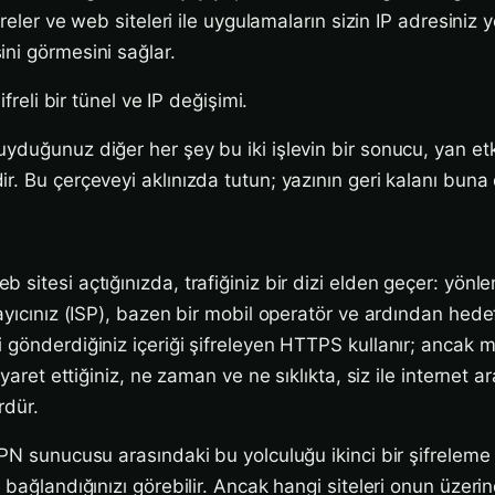
freler ve web siteleri ile uygulamaların sizin IP adresiniz 
ni görmesini sağlar.
ifreli bir tünel ve IP değişimi.
yduğunuz diğer her şey bu iki işlevin bir sonucu, yan etk
r. Bu çerçeveyi aklınızda tutun; yazının geri kalanı buna
sitesi açtığınızda, trafiğiniz bir dizi elden geçer: yönlen
ayıcınız (ISP), bazen bir mobil operatör ve ardından hedef
 gönderdiğiniz içeriği şifreleyen HTTPS kullanır; ancak me
iyaret ettiğiniz, ne zaman ve ne sıklıkta, siz ile internet 
rdür.
VPN sunucusu arasındaki bu yolculuğu ikinci bir şifreleme
 bağlandığınızı görebilir. Ancak hangi siteleri onun üzerin