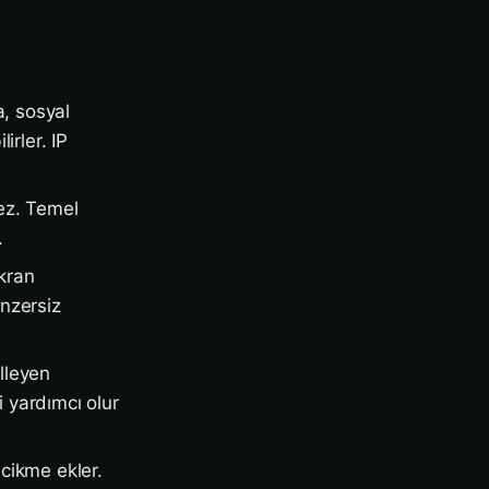
, sosyal
rler. IP
mez. Temel
.
ekran
enzersiz
lleyen
i yardımcı olur
cikme ekler.