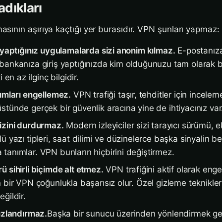
dıkları
ının aşırıya kaçtığı yer burasıdır. VPN şunları yapmaz:
 yaptığınız uygulamalarda sizi anonim kılmaz.
E-postanıza
ankanıza giriş yaptığınızda kim olduğunuzu tam olarak bili
 en az ilginç bilgidir.
lımları engellemez.
VPN trafiği taşır, tehditler için incele
tünde gerçek bir güvenlik aracına yine de ihtiyacınız var
izini durdurmaz.
Modern izleyiciler sizi tarayıcı sürümü, 
ü yazı tipleri, saat dilimi ve düzinelerce başka sinyalin b
tanımlar. VPN bunların hiçbirini değiştirmez.
 sihirli biçimde alt etmez.
VPN trafiğini aktif olarak enge
 bir VPN çoğunlukla başarısız olur. Özel gizleme teknikler
ğildir.
hızlandırmaz.
Başka bir sunucu üzerinden yönlendirmek ge