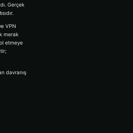
adı. Gerçek
sıdır.
 ve VPN
ık merak
rol etmeye
ir;
lan davranış