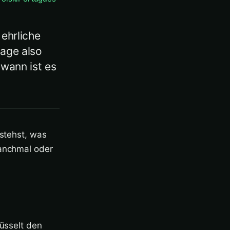
 ehrliche
rage also
 wann ist es
rstehst, was
manchmal oder
lüsselt den