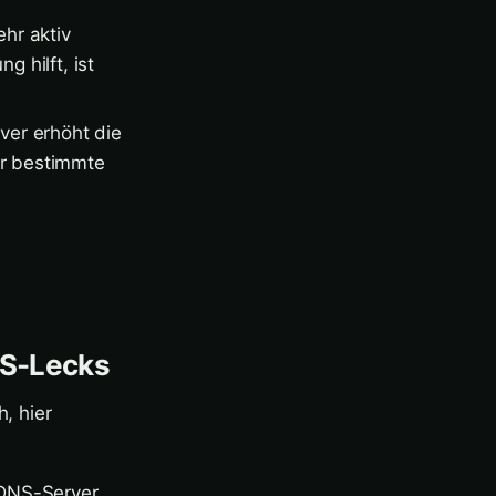
hr aktiv
g hilft, ist
ver erhöht die
er bestimmte
DNS-Lecks
, hier
 DNS-Server,