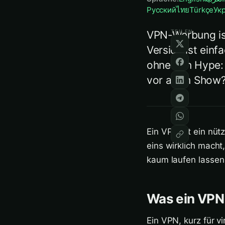
Русский
ไทย
Türkçe
Ук
TEILEN
VPN-Werbung ist 
Version ist einf
ohne den Hype: W
vor allem Show
Ein VPN ist ein nüt
eins wirklich mach
kaum laufen lassen
Was ein VPN i
Ein VPN, kurz für v