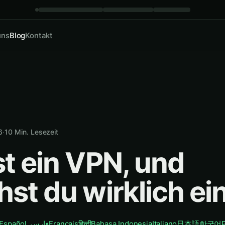
uns
Blog
Kontakt
6
·
10
Min. Lesezeit
st ein VPN, und
st du wirklich ei
Español
فارسی
Français
हिन्दी
Bahasa Indonesia
Italiano
日本語
한국어