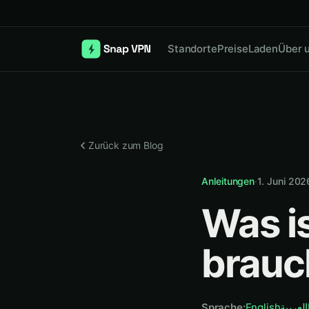
Standorte
Preise
Laden
Über 
Zurück zum Blog
Anleitungen
·
1. Juni 202
Was i
brauch
Sprache
:
English
العربية