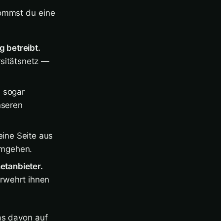
kommst du eine
 betreibt.
rsitätsnetz —
N sogar
nseren
eine Seite aus
umgehen.
etanbieter.
erwehrt ihnen
as davon auf