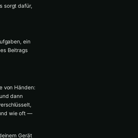
 sorgt dafür,
Aufgaben, ein
es Beitrags
te von Händen:
 und dann
erschlüsselt,
und wie oft —
 deinem Gerät