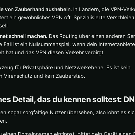
wie von Zauberhand aushebeln.
In Ländern, die VPN-Verke
tert ein gewöhnliches VPN oft. Spezialisierte Verschleierun
ell.
net schnell machen.
Das Routing über einen anderen Ser
e Fall ist ein Nullsummenspiel, wenn dein Internetanbiet
lt hat und das VPN diesen Verkehr verbirgt.
kzeug für Privatsphäre und Netzwerkebene. Es ist kein
ein Virenschutz und kein Zauberstab.
hes Detail, das du kennen solltest: 
den sogar sorgfältige Nutzer übersehen, also lohnt es sich
en.
 einen Domainnamen eintippst, bittet dein Gerät einen