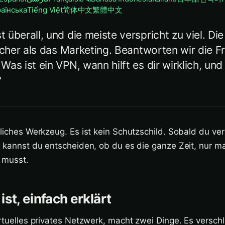
раїнська
Tiếng Việt
简体中文
繁體中文
überall, und die meiste verspricht zu viel. Die
acher als das Marketing. Beantworten wir die F
as ist ein VPN, wann hilft es dir wirklich, und
?
zliches Werkzeug. Es ist kein Schutzschild. Sobald du ve
t, kannst du entscheiden, ob du es die ganze Zeit, nur 
 musst.
st, einfach erklärt
irtuelles privates Netzwerk, macht zwei Dinge. Es versch