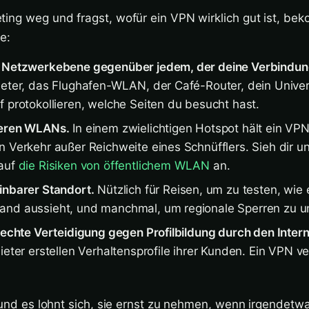
ting weg und fragst, wofür ein VPN wirklich gut ist, be
e:
f Netzwerkebene gegenüber jedem, der deine Verbindung
ieter, das Flughafen-WLAN, der Café-Router, dein Unive
f protokollieren, welche Seiten du besucht hast.
heren WLANs.
In einem zwielichtigen Hotspot hält ein VP
n Verkehr außer Reichweite eines Schnüfflers. Sieh dir u
auf
die Risiken von öffentlichem WLAN
an.
inbarer Standort.
Nützlich für Reisen, um zu testen, wie 
and aussieht, und manchmal, um regionale Sperren zu 
r echte Verteidigung gegen Profilbildung durch den Intern
ieter erstellen Verhaltensprofile ihrer Kunden. Ein VPN v
l und es lohnt sich, sie ernst zu nehmen, wenn irgendetw