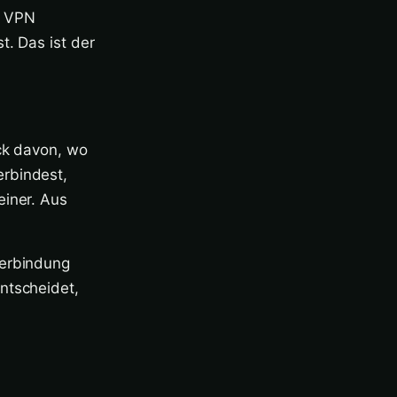
m VPN
t. Das ist der
uck davon, wo
erbindest,
einer. Aus
Verbindung
ntscheidet,