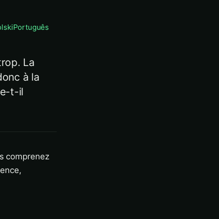
lski
Português
trop. La
donc à la
-t-il
ous comprenez
nence,