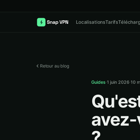
Localisations
Tarifs
Téléchar
Retour au blog
Guides
·
1 juin 2026
·
10
m
Qu'es
avez-
?