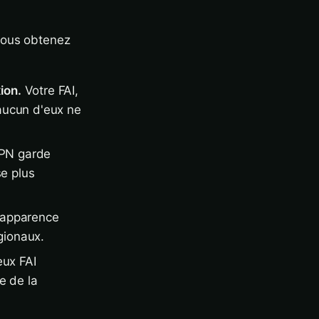
vous obtenez
ion.
Votre FAI,
 aucun d'eux ne
VPN garde
se plus
l'apparence
gionaux.
ux FAI
e de la