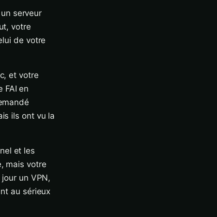
 un serveur
ut, votre
elui de votre
c, et votre
e FAI en
 demandé
s ils ont vu la
el et les
, mais votre
n jour un VPN,
int au sérieux