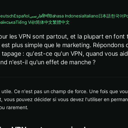
eutsch
Español
فارسی
हिन्दी
Bahasa Indonesia
Italiano
日本語
한국어
Po
раїнська
Tiếng Việt
简体中文
繁體中文
our les VPN sont partout, et la plupart en font 
 est plus simple que le marketing. Répondons 
 tapage : qu'est-ce qu'un VPN, quand vous aide
nd n'est-il qu'un effet de manche ?
 utile. Ce n'est pas un champ de force. Une fois que v
ent, vous pouvez décider si vous devez l'utiliser en perma
 ou rarement.