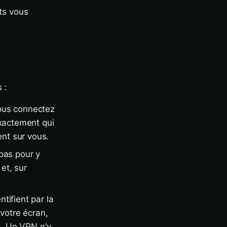
nts vous
 :
ous connectez
exactement qui
ent sur vous.
 pas pour y
et, sur
tifient par la
 votre écran,
x. Un VPN n'y