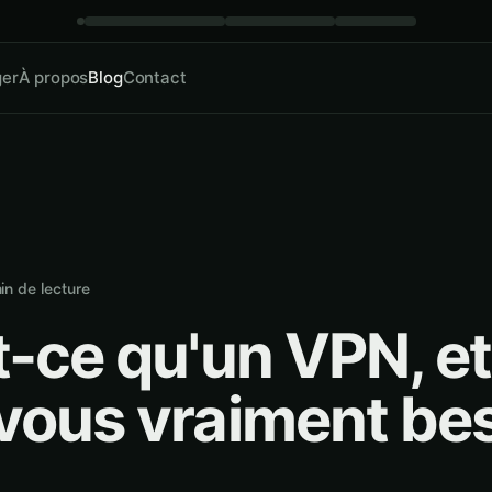
ger
À propos
Blog
Contact
in de lecture
t-ce qu'un VPN, et
vous vraiment be