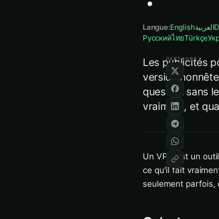
Langue
:
English
العربية
D
Русский
ไทย
Türkçe
Ук
PARTAGER
Les publicités p
version honnête
question sans le
vraiment, et qua
Un VPN est un outil
ce qu'il fait vraim
seulement parfois,