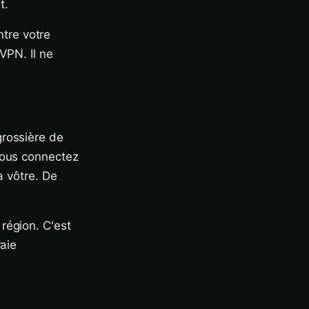
t.
tre votre
VPN. Il ne
grossière de
vous connectez
a vôtre. De
région. C'est
raie