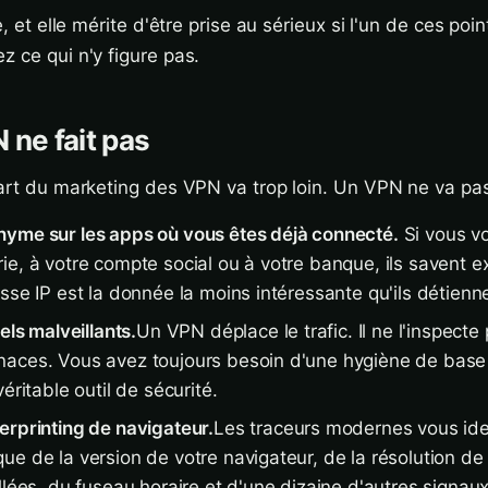
e, et elle mérite d'être prise au sérieux si l'un de ces poi
z ce qui n'y figure pas.
 ne fait pas
part du marketing des VPN va trop loin. Un VPN ne va pas
yme sur les apps où vous êtes déjà connecté.
Si vous v
ie, à votre compte social ou à votre banque, ils savent 
sse IP est la donnée la moins intéressante qu'ils détienn
els malveillants.
Un VPN déplace le trafic. Il ne l'inspecte
aces. Vous avez toujours besoin d'une hygiène de base 
éritable outil de sécurité.
erprinting de navigateur.
Les traceurs modernes vous iden
e de la version de votre navigateur, de la résolution de
llées, du fuseau horaire et d'une dizaine d'autres signau