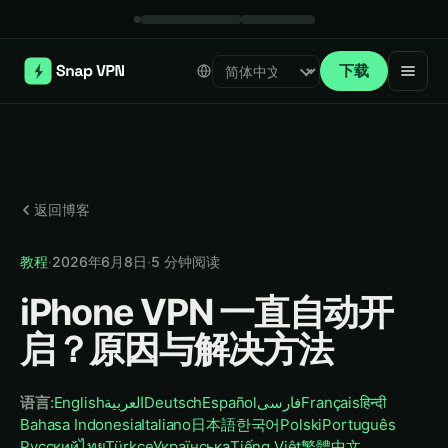
下载
Select language
返回博客
教程
·
2026年6月8日
·
5
分钟阅读
iPhone VPN 一直自动开
启？原因与解决方法
语言
:
English
العربية
Deutsch
Español
فارسی
Français
हिन्दी
Bahasa Indonesia
Italiano
日本語
한국어
Polski
Português
Русский
ไทย
Türkçe
Українська
Tiếng Việt
繁體中文