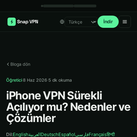
İndir
Select language
Bloga dön
Öğretici
·
8 Haz 2026
·
5
dk okuma
iPhone VPN Sürekli
Açılıyor mu? Nedenler ve
Çözümler
Dil
:
English
العربية
Deutsch
Español
فارسی
Français
हिन्दी