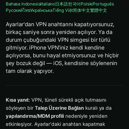
Bahasa Indonesia
Italiano
日本語
한국어
Polski
Português
Русский
ไทย
Українська
Tiếng Việt
简体中文
繁體中文
Ayarlar'dan VPN anahtarını kapatıyorsunuz,
birkaç saniye sonra yeniden açılıyor. Ya da
durum çubuğundaki VPN simgesi bir türlü
gitmiyor. iPhone VPN'iniz kendi kendine
açılıyorsa, bunu hayal etmiyorsunuz ve hiçbir
şey bozuk değil — iOS, kendisine söylenenin
tam olarak yapıyor.
Kısa yanıt:
VPN, tüneli sürekli açık tutmasını
söyleyen bir
Talep Üzerine Bağlan
kuralı ya da
yapılandırma/MDM profili
nedeniyle yeniden
etkinleşiyor. Ayarlar'daki anahtarı kapatmak