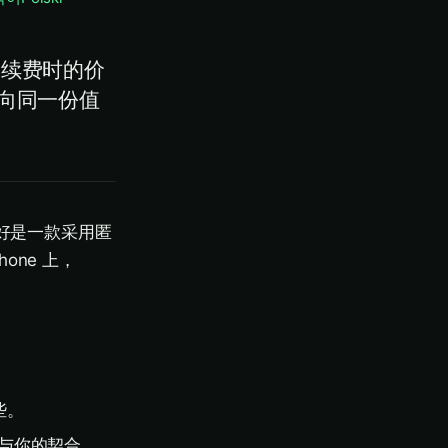
：续费时的价
向同一份值
最好是一款采用匿
one 上，
些。
它与你的契合。