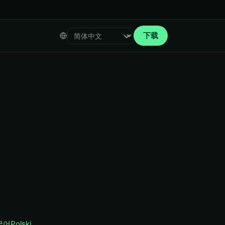
下载
Select language
국어
Polski