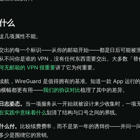
什么
这几项属性不能。
交出的每一个标识——从你的邮箱开始——都是日后可能被
从不问你是谁的 VPN，没有任何东西需要交出。大多数「替
何无邮箱的 VPN 很重要
讲了它为何重要。
航，WireGuard 是值得拥有的基准。知道一款 App 运
的横幅都更有用——
我们的协议对比
梳理了其中的差异。
日志姿态。
当一项服务从一开始就被设计来少收集时，一项
在实践中意味着什么
划清了结构与口号之间的界线。
什么付。
比较续费费率，而不是第一年的诱饵价——并问一
多少是围绕它的营销。