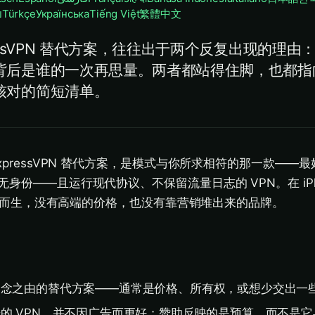
ย
Türkçe
Українська
Tiếng Việt
繁體中文
ressVPN 替代方案，往往出于两个反复出现的理由
背后是谁的一次再思量。两者都站得住脚，也都指
核对的简短清单。
ExpressVPN 替代方案，是模式与你所求相符的那一款——
身份——且运行现代协议、不保留流量日志的 VPN。在 iPh
是为此而生，没有高端的价格，也没有靠营销堆出来的品牌。
动念之由的替代方案——通常是价格、所有权，或想少交出一
的 VPN，并不因广告而更好；赞助反映的是预算，而不是