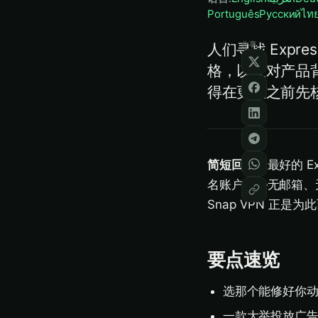
Português
Русский
ไท
分享
人们寻找 Exp
格，以及对产品
得在更换之前先
简短回答：
最好的 
名账户——无邮箱、无
Snap VPN 正
要点速览
选那个能修好你
一款大举投放广告