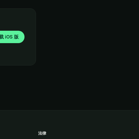
载 iOS 版
法律