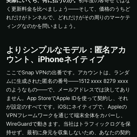
実際にいくら、何に払うのか。
初年度の客寄せではな
く更新料金を比べましょう——そして、価格のうちど
れだけがトンネルで、どれだけがその周りのマーケテ
ィングなのかを問いましょう。
よりシンプルなモデル：匿名アカ
ウント、iPhoneネイティブ
ここでSnap VPNの出番です。アカウントは、ランダ
ムに生成された匿名の番号——1512 xxxx 8279 xxxx
のようなもの——で、メールアドレスでは決してあり
ません。App StoreでApple IDを使って契約し、それ
が設定のすべてです。iOSにネイティブで、Appleの
VPNフレームワークを通じて端末全体をカバーし、
WireGuardで動きます。当社はトラフィックログを保
持せず、最初に身元を収集しないため、あなたの契約