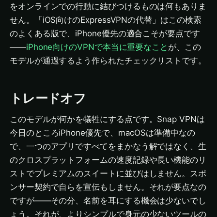
をオンラインでの行動に結びつけるものは何もありま
せん。「iOS向けのExpressVPNの代替」はこの検索
のよくある版で、iPhone優先の適合こそが要点です
——
iPhone向けのVPNで本当に重要なこと
が、この
モデルが通過するよう作られたチェックリストです。
トレードオフ
このモデルが何かを犠牲にする点です。Snap VPNは
今日のところiPhone優先で、macOSは準備中なの
で、一つのアプリですべてをまかなう解ではなく、生
のクロスプラットフォームの速度記録や長い機能のリ
ストでプレミアムのスイートに並びはしません。スポ
ンサー契約で自らを宣伝もしません。それが要点なの
ですが——その分、名前を耳にする機会は少ないでし
ょう。それが、よりシンプルで身元の少ないツールの