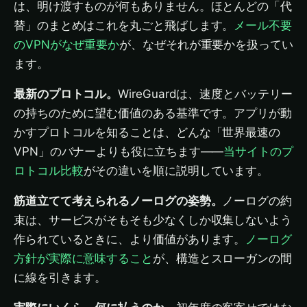
は、明け渡すものが何もありません。ほとんどの「代
替」のまとめはこれを丸ごと飛ばします。
メール不要
のVPNがなぜ重要か
が、なぜそれが重要かを扱ってい
ます。
最新のプロトコル。
WireGuardは、速度とバッテリー
の持ちのために望む価値のある基準です。アプリが動
かすプロトコルを知ることは、どんな「世界最速の
VPN」のバナーよりも役に立ちます——
当サイトのプ
ロトコル比較
がその違いを順に説明しています。
筋道立てて考えられるノーログの姿勢。
ノーログの約
束は、サービスがそもそも少なくしか収集しないよう
作られているときに、より価値があります。
ノーログ
方針が実際に意味すること
が、構造とスローガンの間
に線を引きます。