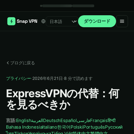
ダウンロード
Select language
ブログに戻る
プライバシー
·
2026年6月21日
·
8
分で読めます
ExpressVPNの代替：何
を見るべきか
言語
:
English
العربية
Deutsch
Español
فارسی
Français
हिन्दी
Bahasa Indonesia
Italiano
한국어
Polski
Português
Русский
ไทย
Türkçe
Українська
Tiếng Việt
简体中文
繁體中文