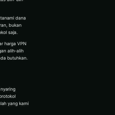
ditanami dana
ran, bukan
kol saja.
sar harga VPN
n alih-alih
nda butuhkan.
 nyaring
protokol
ulah yang kami