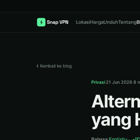
Lokasi
Harga
Unduh
Tentang
B
Kembali ke blog
Privasi
·
21 Jun 2026
·
8
m
Alter
yang 
Bahasa
:
English
العربية
D