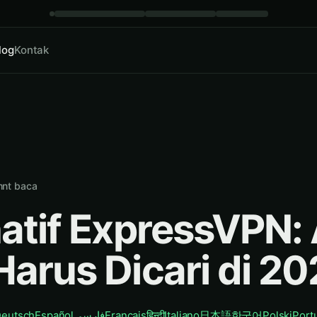
log
Kontak
nt baca
natif ExpressVPN:
Harus Dicari di 2
eutsch
Español
فارسی
Français
हिन्दी
Italiano
日本語
한국어
Polski
Port