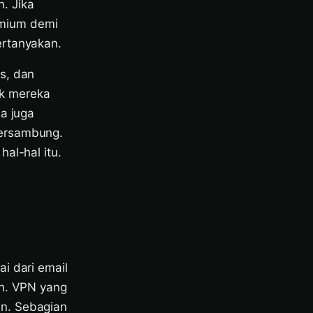
. Jika
emium demi
ertanyakan.
s, dan
fik mereka
da juga
tersambung.
al-hal itu.
i dari email
an. VPN yang
an. Sebagian