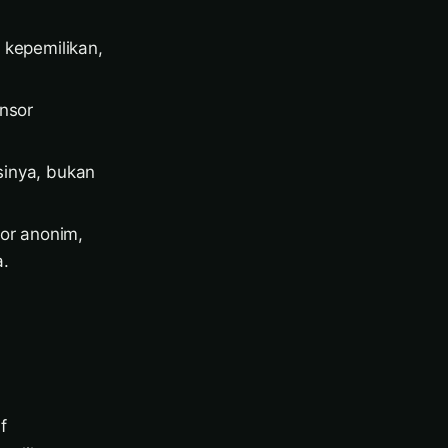
 kepemilikan,
onsor
sinya, bukan
or anonim,
a.
f