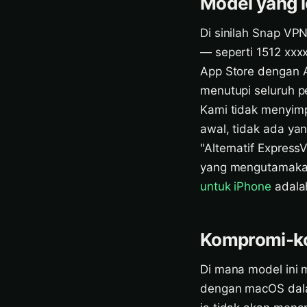
Model yang l
Di sinilah Snap VP
— seperti 1512 xxx
App Store dengan Ap
menutupi seluruh p
Kami tidak menyimpa
awal, tidak ada ya
"Alternatif Expres
yang mengutamakan
untuk iPhone
adalah
Kompromi-k
Di mana model ini 
dengan macOS dalam