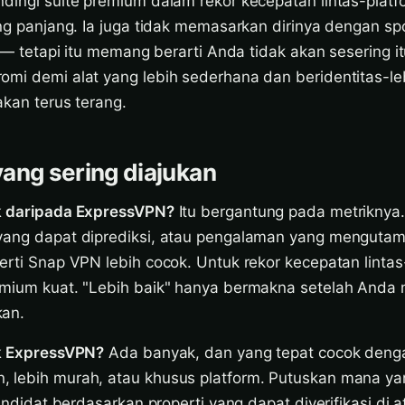
ndingi suite premium dalam rekor kecepatan lintas-plat
ang panjang. Ia juga tidak memasarkan dirinya dengan sp
ya — tetapi itu memang berarti Anda tidak akan sesering 
omi demi alat yang lebih sederhana dan beridentitas-le
akan terus terang.
ang sering diajukan
ik daripada ExpressVPN?
Itu bergantung pada metriknya
yang dapat diprediksi, atau pengalaman yang menguta
erti Snap VPN lebih cocok. Untuk rekor kecepatan lintas
emium kuat. "Lebih baik" hanya bermakna setelah Anda
kan.
uk ExpressVPN?
Ada banyak, dan yang tepat cocok dengan
 lebih murah, atau khusus platform. Putuskan mana ya
kandidat berdasarkan properti yang dapat diverifikasi di at