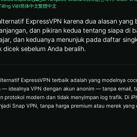
Tiếng Việt
简体中文
繁體中文
lternatif ExpressVPN karena dua alasan yang 
anjangan, dan pikiran kedua tentang siapa di b
ajar, dan keduanya menunjuk pada daftar singk
 dicek sebelum Anda beralih.
lternatif ExpressVPN terbaik adalah yang modelnya co
 — idealnya VPN dengan akun anonim — tanpa email, ta
 protokol modern dan tidak menyimpan log trafik. Di iPh
njadi Snap VPN, tanpa harga premium atau merek yang 