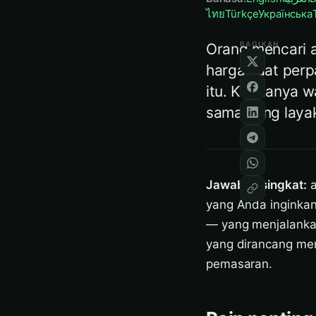
ไทย
Türkçe
Українська
BAGIKAN
Orang mencari a
harga saat perp
itu. Keduanya w
sama yang layak
Jawaban singkat:
a
yang Anda inginkan
— yang menjalankan
yang dirancang me
pemasaran.