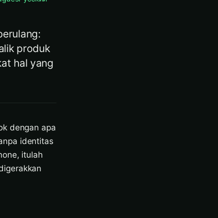
berulang:
alik produk
at hal yang
cok dengan apa
npa identitas
one, itulah
digerakkan