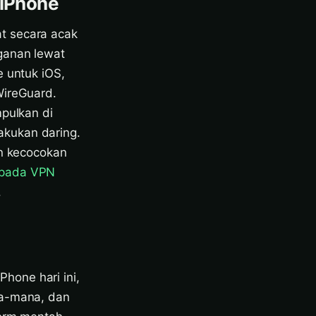
 iPhone
t secara acak
ganan lewat
e untuk iOS,
WireGuard.
mpulkan di
akukan daring.
an kecocokan
 pada VPN
.
hone hari ini,
na-mana, dan