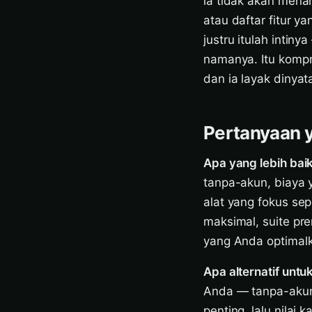
ia tidak akan mena
atau daftar fitur y
justru itulah intin
namanya. Itu kompr
dan ia layak dinyat
Pertanyaan y
Apa yang lebih ba
tanpa-akun, biaya 
alat yang fokus sep
maksimal, suite pr
yang Anda optimal
Apa alternatif unt
Anda — tanpa-akun,
penting, lalu nilai 