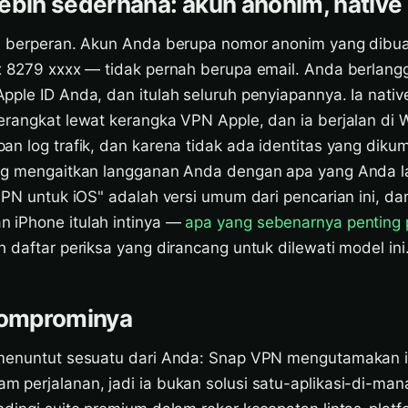
ebih sederhana: akun anonim, native
N berperan. Akun Anda berupa nomor anonim yang dibua
x 8279 xxxx — tidak pernah berupa email. Anda berlang
ple ID Anda, dan itulah seluruh penyiapannya. Ia nativ
erangkat lewat kerangka VPN Apple, dan ia berjalan di 
n log trafik, dan karena tidak ada identitas yang diku
ng mengaitkan langganan Anda dengan apa yang Anda l
sVPN untuk iOS" adalah versi umum dari pencarian ini, d
 iPhone itulah intinya —
apa yang sebenarnya penting
 daftar periksa yang dirancang untuk dilewati model ini
omprominya
menuntut sesuatu dari Anda: Snap VPN mengutamakan iP
 perjalanan, jadi ia bukan solusi satu-aplikasi-di-ma