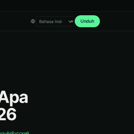
Unduh
Select language
 Apa
026
uguês
Русский