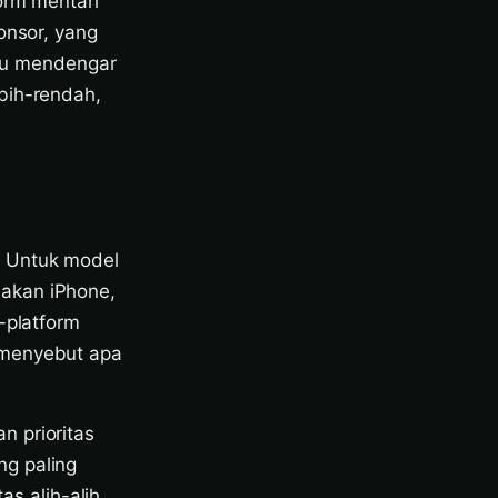
form mentah
onsor, yang
itu mendengar
bih-rendah,
. Untuk model
makan iPhone,
-platform
 menyebut apa
 prioritas
ng paling
as alih-alih