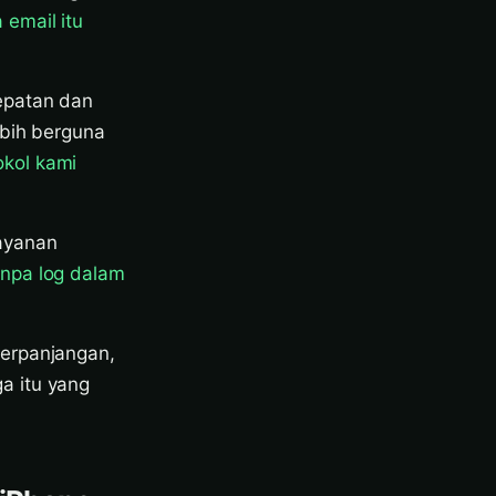
email itu
epatan dan
ebih berguna
okol kami
layanan
npa log dalam
perpanjangan,
a itu yang