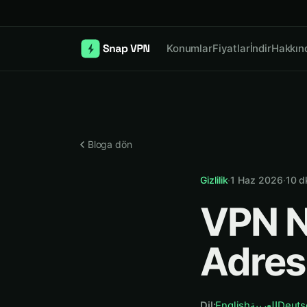
Konumlar
Fiyatlar
İndir
Hakkın
Bloga dön
Gizlilik
·
1 Haz 2026
·
10
d
VPN N
Adres
Dil
:
English
العربية
Deuts