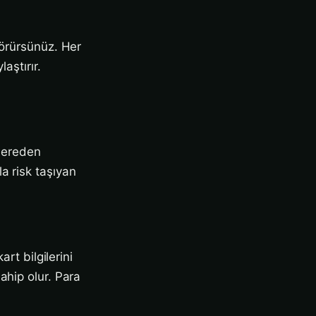
görürsünüz. Her
aştırır.
a
 nereden
a risk taşıyan
rt bilgilerini
ahip olur. Para