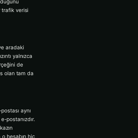
 olduğunu
rafik verisi
 ve aradaki
zıntı yalnızca
rçeğini de
sas olan tam da
-postası aynı
 e-postanızdır.
nkazın
a o hesabın hiç