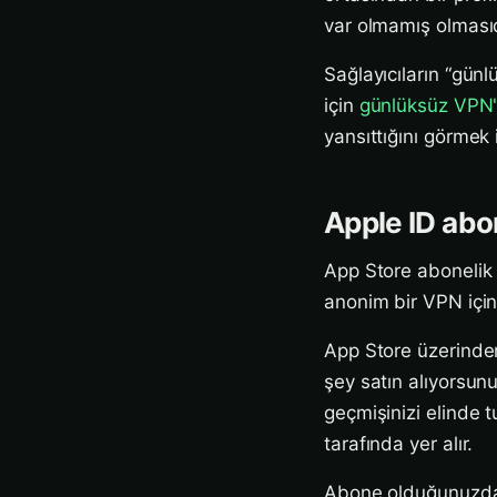
var olmamış olmasıd
Sağlayıcıların “gün
için
günlüksüz VPN'
yansıttığını görmek 
Apple ID abone
App Store abonelik 
anonim bir VPN içi
App Store üzerinden
şey satın alıyorsun
geçmişinizi elinde 
tarafında yer alır.
Abone olduğunuzda g