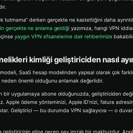
ır.
lük tutmama” derken gerçekte ne kastettiğini daha ayrınt
in gerçekte ne anlama geldiği
yazımıza, hangi VPN iddial
içinse
yaygın VPN efsanelerine dair rehberimize
bakabili
likleri kimliği geliştiriciden nasıl ayı
modeli, SaaS hesap modelinden yapısal olarak çok farklı
n neden önemli olduğunu anlamak değerlidir.
 bir uygulamaya abone olduğunuzda, geliştiriciden deği
uz. Apple ödeme yönteminizi, Apple ID'nizi, fatura adresin
tutar. Geliştirici — bu durumda VPN sağlayıcısı — o duvar
eliştiricinin eline geçen şey imzalı bir makbuzdur. Appl