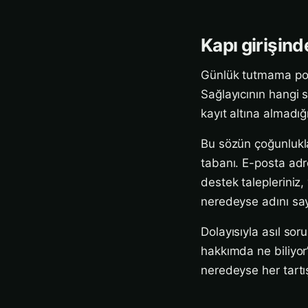
Kapı girişind
Günlük tutmama politi
Sağlayıcının hangi si
kayıt altına almadığ
Bu sözün çoğunlukla 
tabanı. E-posta adre
destek talepleriniz, 
neredeyse adını say
Dolayısıyla asıl so
hakkımda ne biliyor”d
neredeyse her tartış