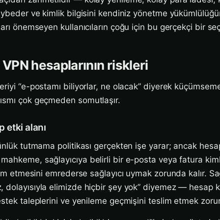
aybeder ve kimlik bilgisini kendiniz yönetme yükümlülüğ
ları önemseyen kullanıcıların çoğu için bu gerçekçi bir se
 VPN hesaplarının riskleri
eriyi “e-postamı biliyorlar, ne olacak” diyerek küçümseme
kısmı çok geçmeden somutlaşır.
p etki alanı
günlük tutmama politikası gerçekten işe yarar; ancak hesa
ahkeme, sağlayıcıya belirli bir e-posta veya fatura kimliği
slim etmesini emrederse sağlayıcı uymak zorunda kalır. Sağl
 dolayısıyla elimizde hiçbir şey yok” diyemez — hesap k
estek taleplerini ve yenileme geçmişini teslim etmek zorun