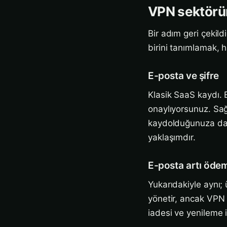
VPN sektörün
Bir adım geri çekil
birini tanımlamak, h
E-posta ve şifre
Klasik SaaS kaydı. E
onaylıyorsunuz. Sağl
kaydolduğunuza dair
yaklaşımdır.
E-posta artı ödem
Yukarıdakiyle aynı; 
yönetir, ancak VPN 
iadesi ve yenileme i