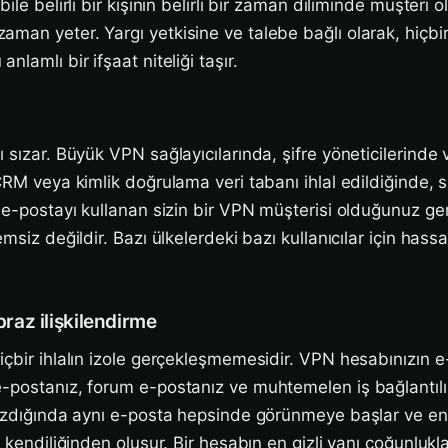
bile belirli bir kişinin belirli bir zaman diliminde müşteri
an yeter. Yargı yetkisine ve talebe bağlı olarak, hiçbir t
lamlı bir ifşaat niteliği taşır.
 sızar. Büyük VPN sağlayıcılarında, şifre yöneticilerinde
CRM veya kimlik doğrulama veri tabanı ihlal edildiğinde, sı
o e-postayı kullanan sizin bir VPN müşterisi olduğunuz ge
emsiz değildir. Bazı ülkelerdeki bazı kullanıcılar için has
apraz ilişkilendirme
içbir ihlalın izole gerçekleşmemesidir. VPN hesabınızın e
-postanız, forum e-postanız ve muhtemelen iş bağlantılı
sızdığında aynı e-posta hepsinde görünmeye başlar ve e
l kendiliğinden oluşur. Bir hesabın en gizli yanı çoğunlukl