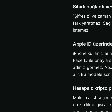
Sihirli bağlantı v
“Şifresiz” ve zaman 
fark yaratmaz. Sağla
istemez.
Apple ID üzerind
iPhone kullanıcılar
Face ID ile onaylars
adınızı görmez. App
alır. Bu modele so
Hesapsız kripto p
Maksimalist seçenek
da kimlik bilgisi al
ancak operasyonel a