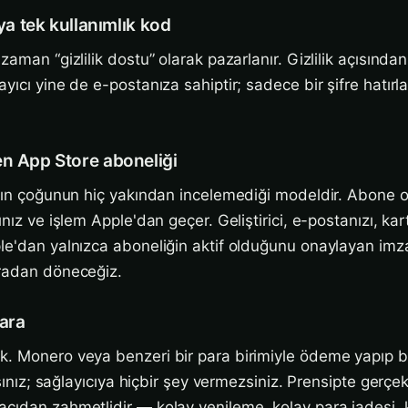
eya tek kullanımlık kod
zaman “gizlilik dostu” olarak pazarlanır. Gizlilik açısından
yıcı yine de e-postanıza sahiptir; sadece bir şifre hatırl
en App Store aboneliği
ının çoğunun hiç yakından incelemediği modeldir. Abone ol
ınız ve işlem Apple'dan geçer. Geliştirici, e-postanızı, kar
le'dan yalnızca aboneliğin aktif olduğunu onaylayan imz
nradan döneceğiz.
ara
. Monero veya benzeri bir para birimiyle ödeme yapıp bi
ırsınız; sağlayıcıya hiçbir şey vermezsiniz. Prensipte gerç
çıdan zahmetlidir — kolay yenileme, kolay para iadesi, 