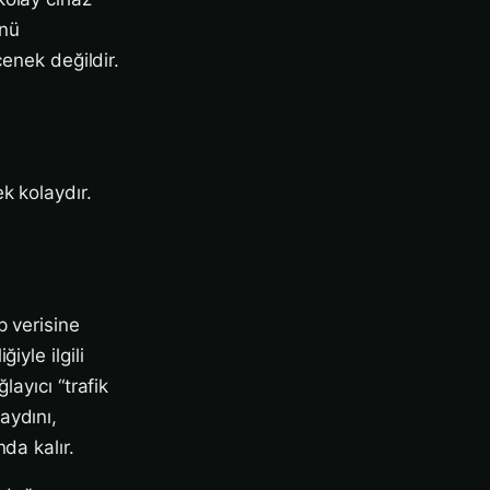
ünü
çenek değildir.
k kolaydır.
p verisine
yle ilgili
ayıcı “trafik
aydını,
da kalır.