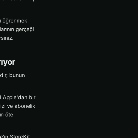
ılı öğrenmek
arının gerçeği
rsiniz.
rıyor
dır; bunun
l Apple'dan bir
izi ve abonelik
ın öte
e'ın StoreKit