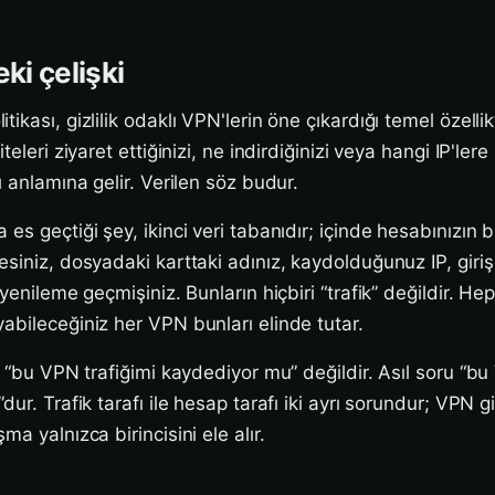
eki çelişki
kası, gizlilik odaklı VPN'lerin öne çıkardığı temel özellikt
teleri ziyaret ettiğinizi, ne indirdiğinizi veya hangi IP'lere
ı anlamına gelir. Verilen söz budur.
es geçtiği şey, ikinci veri tabanıdır; içinde hesabınızın 
siniz, dosyadaki karttaki adınız, kaydolduğunuz IP, giriş 
yenileme geçmişiniz. Bunların hiçbiri “trafik” değildir. Heps
abileceğiniz her VPN bunları elinde tutar.
ru “bu VPN trafiğimi kaydediyor mu” değildir. Asıl soru “
ur. Trafik tarafı ile hesap tarafı iki ayrı sorundur; VPN giz
ma yalnızca birincisini ele alır.