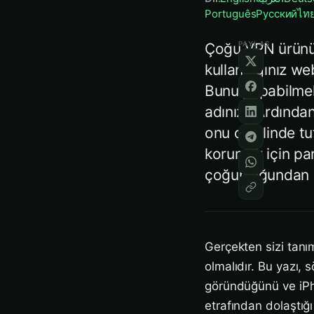
Português
Русский
ไท
PAYLAŞ
Çoğu VPN ürününü
kullandığınız we
Bunu yapabilmek 
adınızı. Ardında
onu da elinde tu
korumak için para
çoğunluğundan ço
Gerçekten sizi tan
olmalıdır. Bu yazı, 
göründüğünü ve iPh
etrafından dolaştığ