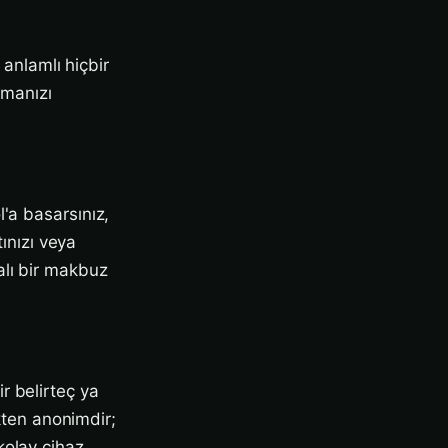
 anlamlı hiçbir
amanızı
'a basarsınız,
tınızı veya
alı bir makbuz
r belirteç ya
ekten anonimdir;
kolay cihaz