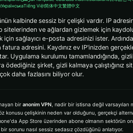
ย
Українська
Tiếng Việt
简体中文
繁體中文
n kalbinde sessiz bir çelişki vardır. IP adresin
b sitelerinden ve ağlardan gizlemek için kaydol
için sağlayıcı e-posta adresinizi ister. Ardında
n fatura adresini. Kaydınız ev IP'inizden gerçek
tar. Uygulama kurulumu tamamlandığında, gizlili
 ödediğiniz şirket, gizli kalmaya çalıştığınız si
k daha fazlasını biliyor olur.
ımayan bir
anonim VPN
, nadir bir istisna değil varsayılan
söz konusu çelişkinin neden var olduğunu, gerçekçi alternat
one'da App Store üzerinden abone olmanın sektörün on 
ı bir sorunu nasıl sessiz sedasız çözdüğünü anlatıyor.