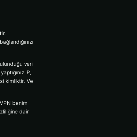
ir.
 bağlandığınızı
bulunduğu veri
yaptığınız IP,
i kimliktir. Ve
bu VPN benim
liliğine dair