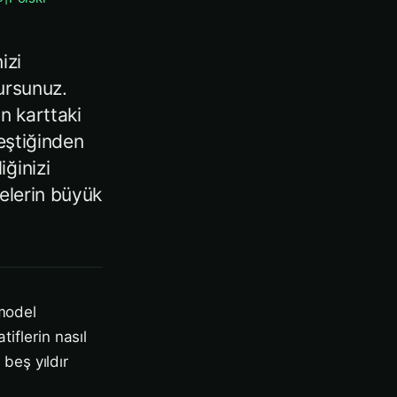
izi
ursunuz.
n karttaki
leştiğinden
ğinizi
telerin büyük
 model
iflerin nasıl
beş yıldır