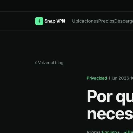
Ubicaciones
Precios
Descarg
Volver al blog
Privacidad
·
1 jun 2026
·
1
Por q
necesi
Idioma
:
English
العربية
D