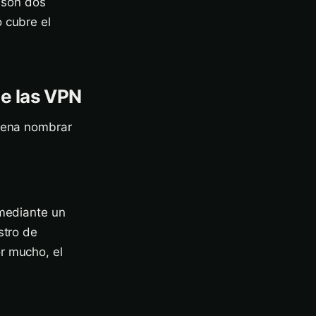
a son dos
 cubre el
de las VPN
 pena nombrar
 mediante un
stro de
r mucho, el