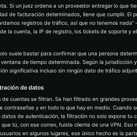
nta. Si un juez ordena a un proveedor entregar lo que ti
dad de facturación determinados, tiene que cumplir. El 
ardamos registros de tráfico, así que no tenemos nada”
de la cuenta, la IP de registro, los tickets de soporte y el
 solo suele bastar para confirmar que una persona deter
 ventana de tiempo determinada. Según la jurisdicción y l
ón significativa incluso sin ningún dato de tráfico adjun
ltración de datos
de cuentas se filtran. Se han filtrado en grandes prov
e contraseñas y en todo lo que hay en medio. Cuando s
atos de autenticación, la filtración no solo expone tu 
que tú, con ese correo, fuiste cliente de una VPN. Eso 
usuarios en algunos lugares, ese único hecho es la part