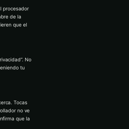
 El procesador
mbre de la
ieren que el
rivacidad”. No
 teniendo tu
cerca. Tocas
rollador no ve
onfirma que la