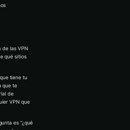
ños
ía de las VPN
e qué sitios
que tiene tu
a que te
rial de
quier VPN que
egunta es “¿qué