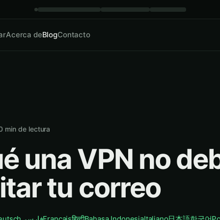
ar
Acerca de
Blog
Contacto
0
min de lectura
ué una VPN no deb
tar tu correo
eutsch
فارسی
Français
हिन्दी
Bahasa Indonesia
Italiano
日本語
한국어
Po