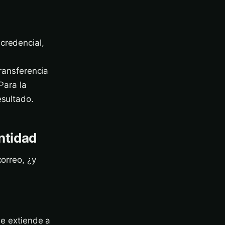
credencial,
transferencia
Para la
esultado.
entidad
correo, ¿y
se extiende a