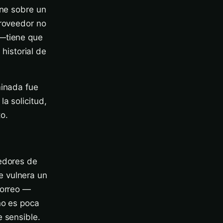
ene sobre un
proveedor no
 —tiene que
 historial de
minada fue
a solicitud,
to.
eedores de
e vulnera un
correo —
no es poca
e sensible.