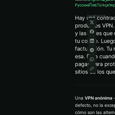
Русский
ไทย
Türkçe
Ук
COMPARTIR
Hay una contrad
productos VPN. T
y las redes que
tu correo. Luego
facturación. Tu 
esa. Para cuando
pagas para prot
sitios de los qu
Una
VPN anónima
—
defecto, no la excep
cómo son las altern