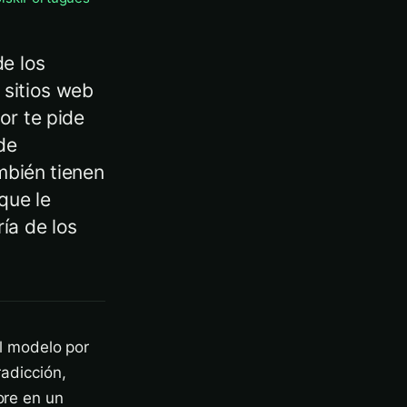
de los
 sitios web
or te pide
de
mbién tienen
que le
ía de los
l modelo por
radicción,
ore en un