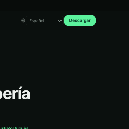
Descargar
Select language
ería
lski
Português