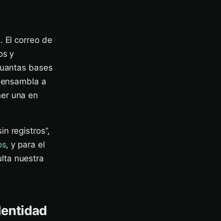
. El correo de
os y
 cuantas bases
e ensambla a
ner una en
n registros”,
os
, y para el
lta nuestra
dentidad