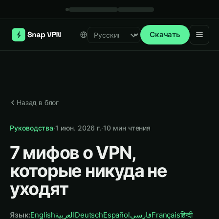
Скачать
Select language
Назад в блог
Руководства
·
1 июн. 2026 г.
·
10
мин чтения
7 мифов о VPN,
которые никуда не
уходят
Язык
:
English
العربية
Deutsch
Español
فارسی
Français
हिन्दी