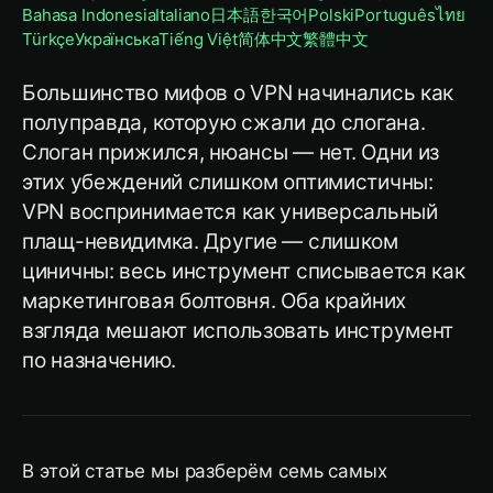
Bahasa Indonesia
Italiano
日本語
한국어
Polski
Português
ไทย
Türkçe
Українська
Tiếng Việt
简体中文
繁體中文
Большинство мифов о VPN начинались как
полуправда, которую сжали до слогана.
Слоган прижился, нюансы — нет. Одни из
этих убеждений слишком оптимистичны:
VPN воспринимается как универсальный
плащ-невидимка. Другие — слишком
циничны: весь инструмент списывается как
маркетинговая болтовня. Оба крайних
взгляда мешают использовать инструмент
по назначению.
В этой статье мы разберём семь самых