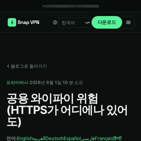
다운로드
Select language
블로그로 돌아가기
프라이버시
·
2026년 6월 1일
·
10
분 소요
공용 와이파이 위험
(HTTPS가 어디에나 있어
도)
언어
:
English
العربية
Deutsch
Español
فارسی
Français
हिन्दी