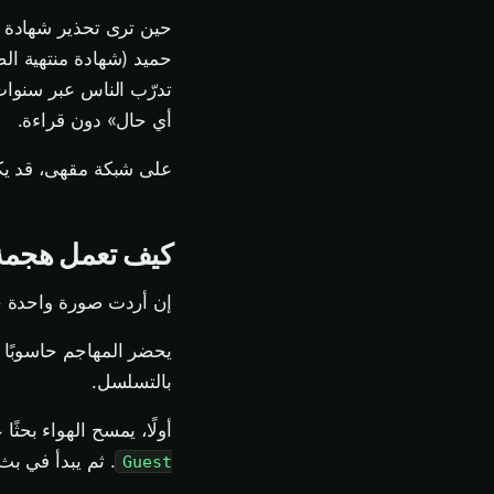
حين ترى تحذير شهادة أح
حميد (شهادة منتهية الصل
تدرّب الناس عبر سنوا
أي حال» دون قراءة.
على شبكة مقهى، قد يكو
كيف تعمل هجمة «
إن أردت صورة واحدة جوه
يحضر المهاجم حاسوبًا مح
بالتسلسل.
أولًا، يمسح الهواء بحثًا عن شبكات Wi-Fi القريبة ويلاحظ اسم (D
. ثم يبدأ في بث
Guest