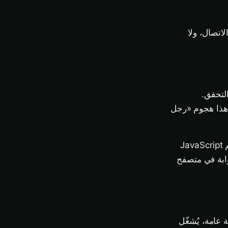
الاتصال، ولا
ى بوابة التحقق.
 هذا هجوم «رجل
بوابة التحقق المُدارة جيدًا غير مضرة. أما المُدارة بإهمال (أو المعادية عمدًا) فيمكنها تقديم JavaScript
وابة في متصفح
IP لهذا؟» على شبكة عامة، يُشغّل