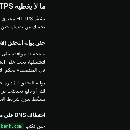
ما لا يغطيه HTTPS
يشفّر TPS
يحميك من نفسك حين يبدو شيء
حقن بوابة التحقق (Captive Portal)
لتشغيلها، يجب على الش
في المنتصف» بحكم التص
لك، أو دفع تحديثات برا
مبسَّط بدون شريط العنو
اختطاف DNS على محللات ضعيفة
حين تكتب
bank.com