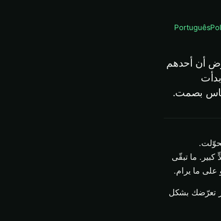
Português
Pol
رض أن أحدهم
ن، وبدأت
لناس بصمت.
W العامة حين انتصر HTTPS — بل تحوّلت.
فعة إلى حدٍّ كبير. ما تبقّى
 على ما يرام.
 التي تغيّر تعرّضك بشكل