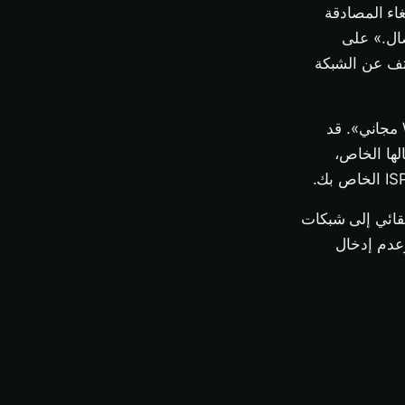
غاء المصادقة
الاتصال.» على
اتف عن الشبكة
ثالثًا، يقدّم المهاجم بوابة تحقق. قد تطلب بريدًا إلكترونيًا وكلمة مرور «للوصول إلى Wi-Fi مجاني». قد
ها الخاص،
لقائي إلى شبكات
عدم إدخال