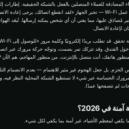
اء المصادقة للعملاء المتصلين بالفعل بالشبكة الحقيقية. إطارات إل
جزء طبيعي من طريقة عمل Wi-Fi — تخبر الجهاز «لقد انقطع اتصالك، يرجى إعادة 
مُصادَق عليها، مما يعني أن أي شخص يمكنه إرسالها. تُبعَد الهو
ن لإعادة الاتصال.
ل الفندق. وقد تتركك تمر بصمت، وتوجّه حركة مرورك عبر اتصال
هاتفك، أنت متصل بالإنترنت. من منظور المهاجم، هم الآن ISP الخاص بك.
 الحزم. بل جعل الهجوم غير مثير للاهتمام — بعدم الانضمام الت
رورك الحساسة عبر شيء لا تستطيع الشبكة المحلية النظر فيه، و
ات لم تتصفحها عمدًا.
بما يكفي لمعظم الأشياء، غير آمنة بما يكفي لكل شيء.