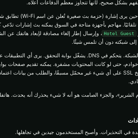
هم بشكل صحيح، لأنها تتجاوز معظم الدفاعات أعلاه.
هاتفك يتذكر الشبكات. حين يرى إشارة (حزم
تلقائيًا. مهاجم بأجهزة متاحة في السوق يمكنه بث إشارات تدّعي ك
، وإرسال إطار إلغاء مصادقة لإبعاد هاتفك عن ال
Hotel Guest
لى شبكته دون أن تلمس شيئًا.
من هناك، المهاجم هو الشبكة. يتحكم في DNS. يشغّل بوابة التحقق. يرى أي ال
وادم، حتى لو كانت المحتويات مشفرة. يمكنه تقديم صفحات بواب
الخاصة به، ومحاولة سلخ SSL على أي شيء غير محمّل مسبقًا، والطلب من بيانات اع
دي.
أم الشرير»، والجزء الصامت هو أنه لا شيء يحذرك أنه يحدث. ها
دات
 في التحذيرات. وأصبح المستخدمون جيدين في تجاهلها.