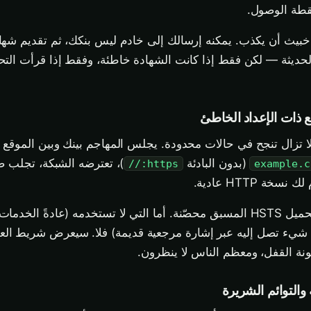
قطة الوصول.
 خبيث أن يكذب. يمكنه إرسالك إلى خادم ليس بنكك، ثم تقديم شهاد
يثة — لكن فقط إذا كانت الشهادة خاطئة، وفقط إذا قرأت التحذي
قديمة لا تزال تنجح في حالات محدودة. يجلس المهاجم بينك وبين الموقع
(بدون البادئة
https://
example.c
ة HTTP عادية.
المواقع التي تستخدم تحميل HSTS المسبق محصّنة. أما التي لا تستخدمه (عادةً الخ
أي شيء تصل إليه عبر إشارة مرجعية قديمة) فلا. سيعرض شريط العن
قونة القفل، ومعظم الناس لا ينظرون.
والتوائم الشريرة