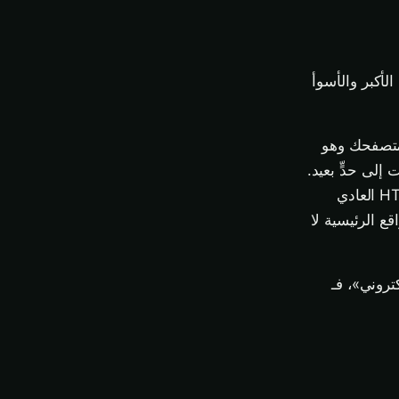
سخة الأكبر والأسوأ
ة متصفحك وهو
ت إلى حدٍّ بعيد.
مزيج HTTPS الافتراضي، وHTSS (علامة تخبر المتصفحات «لا تحمّل هذا الموقع عبر HTTP العادي
ع الرئيسية لا
تروني»، فـ