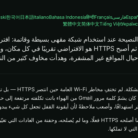
Españ
فارسی
Français
हिन्दी
Bahasa Indonesia
Italiano
日本語
한국어
ski
繁體中文
简体中文
Tiếng Việt
Українс
لنصيحة عند استخدام شبكة مقهى بسيطة وقاتمة: افت
يقرأ حركة مرورك. ثم أصبح HTTPS هو الافتراضي تقريبًا في كل مكا
يال المواقع غير المشفرة، وهدأت مخاوف كثير من ا
هذا الجزء الأخير هو المشكلة. لم تختفِ مخاطر i-Fi
المتلصص السلبي الذي كان يشمّ كلمة مرور Gmail من الهواء باتت تكلفته مرت
أكثر استهدافًا، وأصعب ملاحظةً لأن أيقونة القفل تجعل كل شيء يبدو
تستعرض هذه المقالة ما أصلحه HTTPS فعلًا، وما لم يُصلحه، وحفنة من العادات
ي لا تملكها.