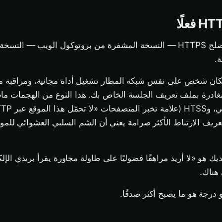
الفضل لمن يستحقه. أصلح HTTPS — النسخة المشفرة من بروتوكول الويب — الن
20، كان بإمكان شخص على نفس شبكة المطار تشغيل أداة مجانية، ومراقب
Facebook، والمغادرة بملف تعريف الجلسة الخاص بك. هذا النوع من الهجمات ما
تعريف الارتباط الأكثر صرامة يعني أن الشم السلبي العشوائي للمواق
يك هو «لا أريد مراهقًا فضوليًا على طاولة مجاورة يقرأ بريدي الإلك
و درجة هو ما يصبح أكثر صدقًا.