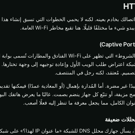
HT محتوى اتصالك بخادم بعينه. لكنه لا يحمي الخطوات التي تسبق إنشاء هذا 
 ما مختلفًا قليلًا. هنا تقبع مخاطر Wi-Fi العامة.
صفحة «الموافقة على الشروط» التي تظهر على Wi-Fi الفنادق والمطارات تُسم
بكة اعتراض طلب الويب الأول وإعادة توجيهه إلى وجهة تختارها.
ميم. مُعتمَد، لكنه رجل في المنتصف.
مج مزيفة، أو تتبّع كل جهاز ينضم بصمت. غالبًا ما يعرض هاتفك الب
ان الكامل، مما يجعل معرفة ما تنظر إليه فعلًا أصعب.
، يسأل جهازك محلل DNS للشبكة «ما عنوان 