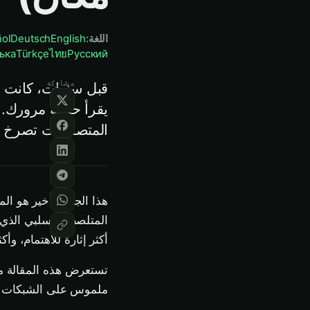
اللغة
:
English
Deutsch
ol
ька
Türkçe
ไทย
Русский
مشاركة
قبل سنوات، كانت ا
المتصفحات تصرخ ح
أكثر إثارة للاهتمام، و
ملموس على الشبكات الت