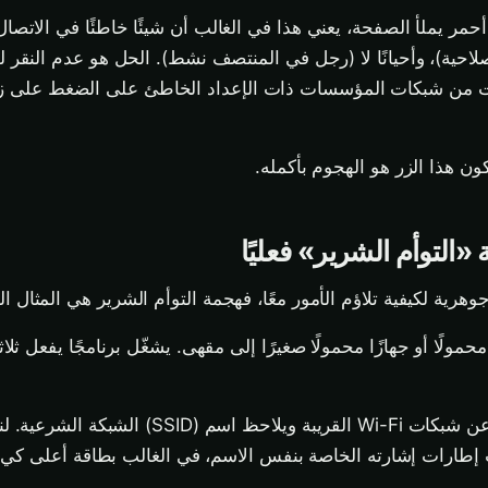
مر يملأ الصفحة، يعني هذا في الغالب أن شيئًا خاطئًا في الاتصال.
احية)، وأحيانًا لا (رجل في المنتصف نشط). الحل هو عدم النقر للمت
ت من شبكات المؤسسات ذات الإعداد الخاطئ على الضغط على زر 
ن هذا الزر هو الهجوم بأكمله.
التوأم الشرير» فعليًا
رية لكيفية تلاؤم الأمور معًا، فهجمة التوأم الشرير هي المثال ال
مولًا أو جهازًا محمولًا صغيرًا إلى مقهى. يشغّل برنامجًا يفعل ثلاث
SSI) الشبكة الشرعية. لنقل إنها
 إطارات إشارته الخاصة بنفس الاسم، في الغالب بطاقة أعلى كي تُ