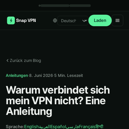
Laden
Select language
Zurück zum Blog
Anleitungen
·
8. Juni 2026
·
5
Min. Lesezeit
Warum verbindet sich
mein VPN nicht? Eine
Anleitung
Sprache
:
English
العربية
Español
فارسی
Français
हिन्दी