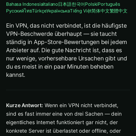
Bahasa Indonesia
Italiano
日本語
한국어
Polski
Português
Русский
ไทย
Türkçe
Українська
Tiếng Việt
简体中文
繁體中文
Ein VPN, das nicht verbindet, ist die häufigste
VPN-Beschwerde überhaupt — sie taucht
ständig in App-Store-Bewertungen bei jedem
Anbieter auf. Die gute Nachricht ist, dass es
nur wenige, vorhersehbare Ursachen gibt und
du es meist in ein paar Minuten beheben
kannst.
Kurze Antwort:
Wenn ein VPN nicht verbindet,
sind es fast immer eine von drei Sachen — dein
eigentliches Internet funktioniert gar nicht, der
konkrete Server ist überlastet oder offline, oder