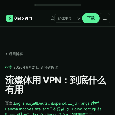
下载
Select language
返回博客
指南
·
2026年6月21日
·
8
分钟阅读
流媒体用 VPN：到底什么
有用
语言
:
English
العربية
Deutsch
Español
فارسی
Français
हिन्दी
Bahasa Indonesia
Italiano
日本語
한국어
Polski
Português
Русский
ไทย
Türkçe
Українська
Tiếng Việt
繁體中文