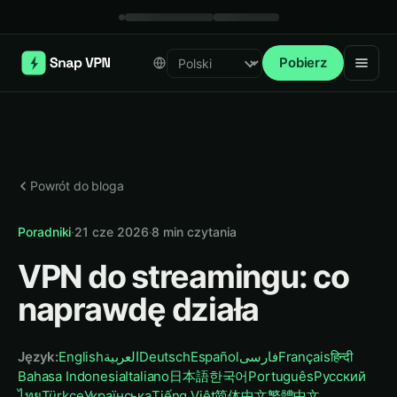
Pobierz
Select language
Powrót do bloga
Poradniki
·
21 cze 2026
·
8
min czytania
VPN do streamingu: co
naprawdę działa
Język
:
English
العربية
Deutsch
Español
فارسی
Français
हिन्दी
Bahasa Indonesia
Italiano
日本語
한국어
Português
Русский
ไทย
Türkçe
Українська
Tiếng Việt
简体中文
繁體中文