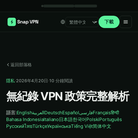
下載
Select language
返回部落格
隱私
·
2026年4月20日
·
10
分鐘閱讀
無紀錄 VPN 政策完整解析
語言
:
English
العربية
Deutsch
Español
فارسی
Français
हिन्दी
Bahasa Indonesia
Italiano
日本語
한국어
Polski
Português
Русский
ไทย
Türkçe
Українська
Tiếng Việt
简体中文