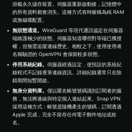
掛載永久儲存裝置。伺服器重新啟動後，記憶體中
的所有資料都會消失。這種方式有時被稱為純 RAM
或無磁碟配置。
無狀態通道。
WireGuard 等現代通訊協定在伺服器
端維護極少的狀態。伺服器知道哪些對等端已獲授
權，但無需追蹤連線歷史。相較之下，使用使用者
名稱驗證的 OpenVPN 會保留較多狀態。
停用系統紀錄。
伺服器經過設定，使預設的系統紀
錄程式不記錄逐筆連線資訊。詳細紀錄通常只在除
錯期間短暫開啟。
無身分資料庫。
僅以匿名帳號號碼識別訂閱者的服
務，無法將連線與特定個人連結起來。Snap VPN
採用這種方式：帳號是隨機產生的號碼，訂閱透過
Apple 完成，完全不留存任何電子郵件地址或姓
名。