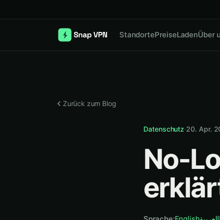
Standorte
Preise
Laden
Über 
Zurück zum Blog
Datenschutz
·
20. Apr. 
No-Lo
erklär
Sprache
:
English
العربية