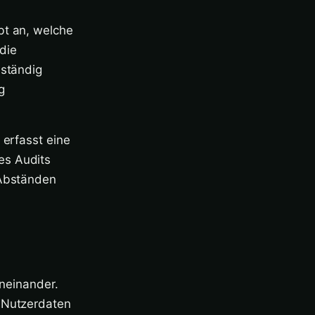
bt an, welche
die
lständig
g
 erfasst eine
es Audits
 Abständen
ineinander.
r Nutzerdaten