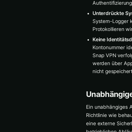
Authentifizierun
Unterdrückte Sy
System-Logger ke
Protokollieren w
Keine Identitäts
Kontonummer iden
Snap VPN verfolg
werden über App
nicht gespeichert
Unabhängige
Ein unabhängiges A
Richtlinie wie beha
eine externe Sicher
betrieblichen Ablä