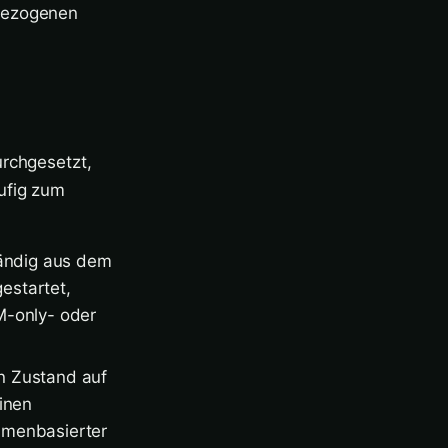
rbezogenen
urchgesetzt,
ufig zum
tändig aus dem
estartet,
M-only- oder
n Zustand auf
inen
amenbasierter