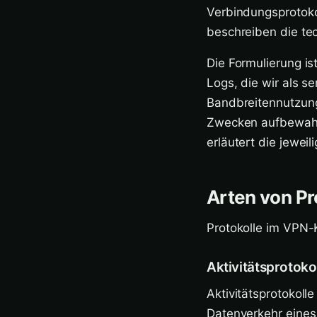
Verbindungsprotokol
beschreiben die te
Die Formulierung is
Logs, die wir als 
Bandbreitennutzung
Zwecken aufbewahrt
erläutert die jewei
Arten von Pr
Protokolle im VPN-K
Aktivitätsprotoko
Aktivitätsprotokoll
Datenverkehr eines 