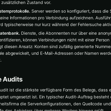
g zusätzlichen Zustand vor.
stemprotokolle.
Server werden so konfiguriert, dass die
ine Informationen pro Verbindung aufzeichnen. Ausführ
ird typischerweise nur kurz während der Fehlersuche aktiv
datenbank.
Dienste, die Abonnenten nur über eine anon
tifizieren, können Verbindungen nicht mit einer Person
t diesen Ansatz: Konten sind zufällig generierte Numme
le abgewickelt, und E-Mail-Adressen oder Namen werd
.
 Audits
udit ist die stärkste verfügbare Form des Belegs, dass
uptet umgesetzt ist. Ein typischer Audit-Auftrag besteht 
heitsfirma die Serverkonfigurationen, den Quellcode und
ufe des Anbieters über mehrere Wochen hinweg prüft.