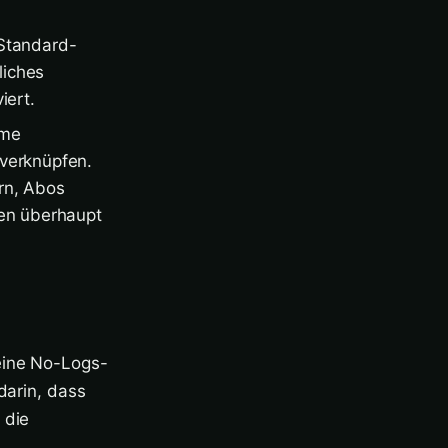
 Standard-
liches
iert.
yme
 verknüpfen.
rn, Abos
en überhaupt
 eine No-Logs-
darin, dass
 die