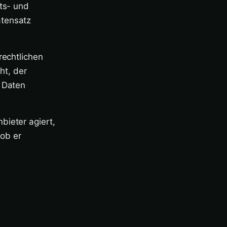
äts- und
atensatz
rechtlichen
ht, der
r Daten
bieter agiert,
ob er