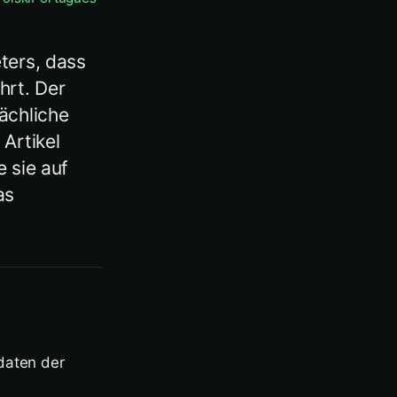
ters, dass
hrt. Der
ächliche
Artikel
 sie auf
as
daten der