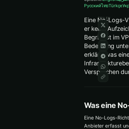
Русский
ไทย
Türkçe
Ук
TEILEN
Eine No-Logs-VP
er keine Aufzei
Begriff ist im 
Bedeutung unters
erklärt, was ein
Infrastruktureb
Versprechen dur
Was eine No-
Eine No-Logs-Richt
Anbieter erfasst un