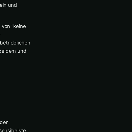
 ein und
 von “keine
—
betrieblichen
 beidem und
 der
sensibelste