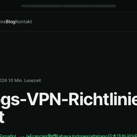
uns
Blog
Kontakt
2026
·
10
Min. Lesezeit
gs-VPN-Richtlini
t
Español
فارسی
Français
हिन्दी
Bahasa Indonesia
Italiano
日本語
한국어