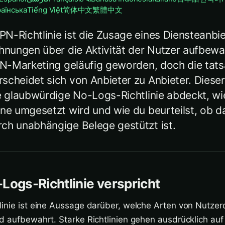
раїнська
Tiếng Việt
简体中文
繁體中文
N-Richtlinie ist die Zusage eines Diensteanbie
chnungen über die Aktivität der Nutzer aufbewa
VPN-Marketing geläufig geworden, doch die tats
cheidet sich von Anbieter zu Anbieter. Dieser 
e glaubwürdige No-Logs-Richtlinie abdeckt, wie
ene umgesetzt wird und wie du beurteilst, ob d
ch unabhängige Belege gestützt ist.
Logs-Richtlinie verspricht
linie ist eine Aussage darüber, welche Arten von Nutzer
d aufbewahrt. Starke Richtlinien gehen ausdrücklich auf