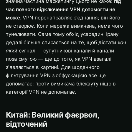
значна частина маркетингу цього не каже:
під
час повного відключення VPN допомогти не
може.
VPN перенаправляє з'єднання; він його
не створює. Коли мережа вимкнена, нема чого
тунелювати. Саме тому обхід усередині Ірану
дедалі більше спирається на те, щоб дістати
хоч
який
сигнал — супутникові канали й канали
поза смугою — ще до того, як VPN взагалі
з'являється в картині. Для щоденного
фільтрування VPN з обфускацією все ще
допомагає; проти вимикача блекауту ніщо в
категорії VPN не допомагає.
Китай: Великий фаєрвол,
відточений