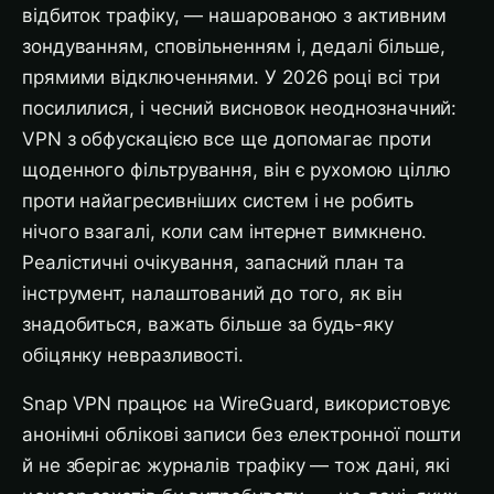
відбиток трафіку, — нашарованою з активним
зондуванням, сповільненням і, дедалі більше,
прямими відключеннями. У 2026 році всі три
посилилися, і чесний висновок неоднозначний:
VPN з обфускацією все ще допомагає проти
щоденного фільтрування, він є рухомою ціллю
проти найагресивніших систем і не робить
нічого взагалі, коли сам інтернет вимкнено.
Реалістичні очікування, запасний план та
інструмент, налаштований до того, як він
знадобиться, важать більше за будь-яку
обіцянку невразливості.
Snap VPN працює на WireGuard, використовує
анонімні облікові записи без електронної пошти
й не зберігає журналів трафіку — тож дані, які