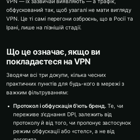
VPN — їх зазвичай виявляють — а трафік,
обфускований так, щоб узагалі не мати вигляду
VPN. Це ті самі перегони озброєнь, що в Росії та
Ірані, лише на пізнішій стадії.
Що це означає, якщо ви
покладаєтеся на VPN
Зводячи всі три докупи, кілька чесних
практичних пунктів для будь-кого в мережі з
важким фільтруванням:
Протокол і обфускація б'ють бренд.
Те, чи
переживе з'єднання DPI, залежить від
протоколу й від того, чи пропонує застосунок
режим обфускації або «стелс», а не від
логотипа.