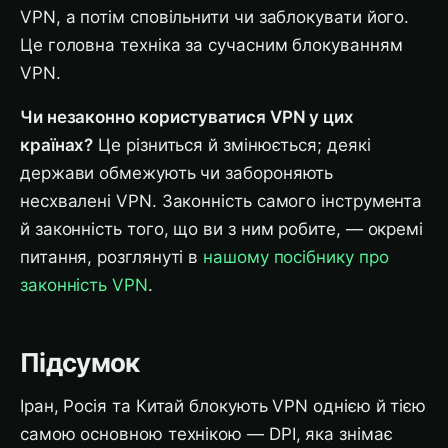
VPN, а потім сповільнити чи заблокувати його.
Це головна техніка за сучасним блокуванням
VPN.
Чи незаконно користуватися VPN у цих
країнах?
Це різниться й змінюється; деякі
держави обмежують чи забороняють
несхвалені VPN. Законність самого інструмента
й законність того, що ви з ним робите, — окремі
питання, розглянуті в
нашому посібнику про
законність VPN
.
Підсумок
Іран, Росія та Китай блокують VPN однією й тією
самою основною технікою — DPI, яка знімає