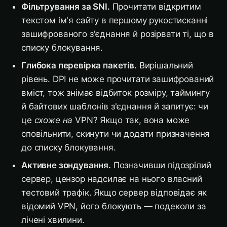
Фільтрування за SNI.
Прочитати відкритим
текстом ім'я сайту в першому рукостисканні
зашифрованого з'єднання й розірвати ті, що в
списку блокування.
Глибока перевірка пакетів.
Вирішальний
рівень. DPI не може прочитати зашифрований
вміст, тож знімає відбиток розміру, таймингу
й байтових шаблонів з'єднання й запитує: чи
це
схоже на
VPN? Якщо так, вона може
сповільнити, скинути чи додати призначення
до списку блокування.
Активне зондування.
Позначивши підозрілий
сервер, цензор надсилає на нього власний
тестовий трафік. Якщо сервер відповідає як
відомий VPN, його блокують — подеколи за
лічені хвилини.