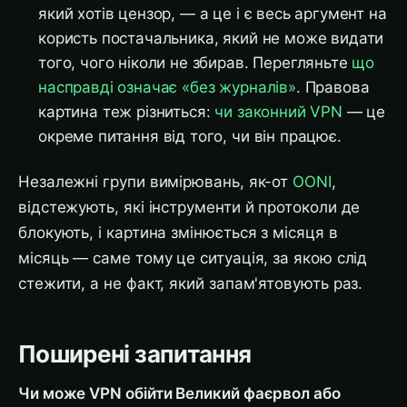
який хотів цензор, — а це і є весь аргумент на
користь постачальника, який не може видати
того, чого ніколи не збирав. Перегляньте
що
насправді означає «без журналів»
. Правова
картина теж різниться:
чи законний VPN
— це
окреме питання від того, чи він працює.
Незалежні групи вимірювань, як-от
OONI
,
відстежують, які інструменти й протоколи де
блокують, і картина змінюється з місяця в
місяць — саме тому це ситуація, за якою слід
стежити, а не факт, який запам'ятовують раз.
Поширені запитання
Чи може VPN обійти Великий фаєрвол або