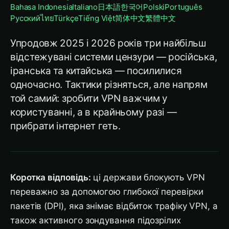
Bahasa Indonesia
Italiano
日本語
한국어
Polski
Português
Русский
ไทย
Türkçe
Tiếng Việt
简体中文
繁體中文
Упродовж 2025 і 2026 років три найбільш
відстежувані системи цензури — російська,
іранська та китайська — посилилися
одночасно. Тактики різняться, але напрям
той самий: зробити VPN важчим у
користуванні, а в крайньому разі —
прибрати інтернет геть.
Коротка відповідь:
ці держави блокують VPN
переважно за допомогою глибокої перевірки
пакетів (DPI), яка знімає відбиток трафіку VPN, а
також активного зондування підозрілих