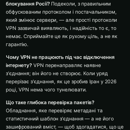
блокування Росії?
Подеколи, з правильним
обфускованим протоколом і постачальником,
який змінює сервери, — але прості протоколи
VPN зазвичай виявляють, і надійність то є, то
немає. Сприймайте це як рухому ціль, а не як
гарантію.
Чому VPN не працюють під час відключення
інтернету?
VPN перенаправляє наявне
з'єднання; він його не створює. Коли уряд
перерізає з'єднання, як це зробив Іран у 2026
році, VPN нема чого тунелювати.
Що таке глибока перевірка пакетів?
Обладнання, яке перевіряє метадані та
статистичний шаблон з'єднання — а не його
зашифрований вміст, — щоб здогадатися, що це