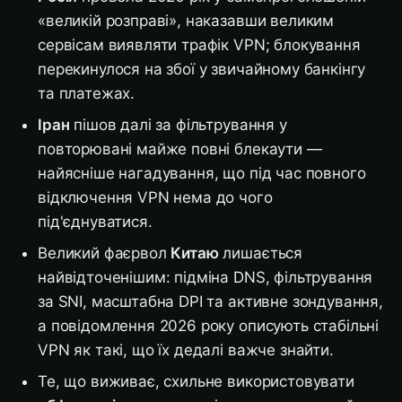
«великій розправі», наказавши великим
сервісам виявляти трафік VPN; блокування
перекинулося на збої у звичайному банкінгу
та платежах.
Іран
пішов далі за фільтрування у
повторювані майже повні блекаути —
найясніше нагадування, що під час повного
відключення VPN нема до чого
під'єднуватися.
Великий фаєрвол
Китаю
лишається
найвідточенішим: підміна DNS, фільтрування
за SNI, масштабна DPI та активне зондування,
а повідомлення 2026 року описують стабільні
VPN як такі, що їх дедалі важче знайти.
Те, що виживає, схильне використовувати