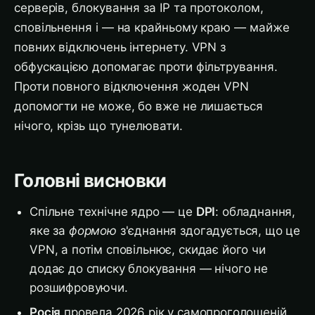
серверів, блокування за IP та протоколом,
сповільнення і — на крайньому краю — майже
повних відключень інтернету. VPN з
обфускацією допомагає проти фільтрування.
Проти повного відключення жоден VPN
допомогти не може, бо вже не лишається
нічого, крізь що тунелювати.
Головні висновки
Спільне технічне ядро — це
DPI
: обладнання,
яке за
формою
з'єднання здогадується, що це
VPN, а потім сповільнює, скидає його чи
додає до списку блокування — нічого не
розшифровуючи.
Росія
провела 2026 рік у самопроголошеній