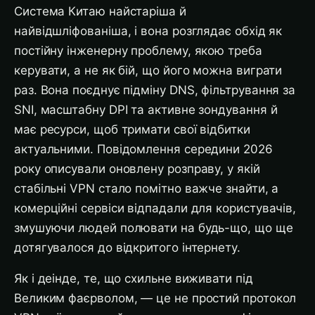
Система Китаю найстаріша й
найвідшліфованіша, і вона розглядає обхід як
постійну інженерну проблему, якою треба
керувати, а не як бій, що його можна виграти
раз. Вона поєднує підміну DNS, фільтрування за
SNI, масштабну DPI та активне зондування й
має ресурси, щоб тримати свої відбитки
актуальними. Повідомлення середини 2026
року описували оновлену розправу, у якій
стабільні VPN стало помітно важче знайти, а
комерційні сервіси відпадали для користувачів,
змушуючи людей полювати на будь-що, що ще
дотягувалося до відкритого інтернету.
Як і деінде, те, що схильне виживати під
Великим фаєрволом, — це не простий протокол