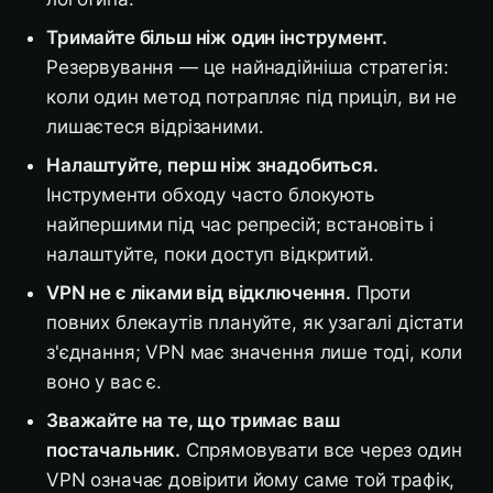
Тримайте більш ніж один інструмент.
Резервування — це найнадійніша стратегія:
коли один метод потрапляє під приціл, ви не
лишаєтеся відрізаними.
Налаштуйте, перш ніж знадобиться.
Інструменти обходу часто блокують
найпершими під час репресій; встановіть і
налаштуйте, поки доступ відкритий.
VPN не є ліками від відключення.
Проти
повних блекаутів плануйте, як узагалі дістати
з'єднання; VPN має значення лише тоді, коли
воно у вас є.
Зважайте на те, що тримає ваш
постачальник.
Спрямовувати все через один
VPN означає довірити йому саме той трафік,