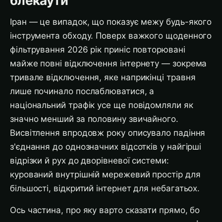
блекаути
Іран — це випадок, що показує межу будь-якого
інструмента обходу. Поверх важкого щоденного
фільтрування 2026 рік приніс повторювані
майже повні відключення інтернету — зокрема
тривале відключення, яке наприкінці травня
лише починало послаблюватися, а
національний трафік усе ще повідомляли як
значно менший за половину звичайного.
Висвітлення впродовж року описувало падіння
з'єднання до однозначних відсотків у найгірші
відрізки й рух до дворівневої системи:
курований внутрішній мережевий простір для
більшості, відкритий інтернет для небагатьох.
Ось частина, про яку варто сказати прямо, бо