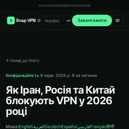
Завантажити
Select language
Назад до блогу
Конфіденційність
·
8 черв. 2026 р.
·
8
хв читання
Як Іран, Росія та Китай
блокують VPN у 2026
році
Мова
:
English
العربية
Deutsch
Español
فارسی
Français
हिन्दी