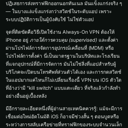
ปฏิเสธการส่งทราฟฟิกออกนอกทันเนล มันแข็งแกร่งจริง ๆ
— ในบางแง่แข็งแกร่งกว่าสวิตช์ในระดับแอป เพราะ
ระบบปฏิบัติการเป็นผู้บังคับใช้ ไม่ใช่ตัวแอป
จุดที่ติดขัดคือวิธีเปิดใช้งาน Always-On VPN ต้องให้
iPhone อยู่
ภายใต้การควบคุม (supervised)
และตั้งค่า
ผ่านโปรไฟล์การจัดการอุปกรณ์เคลื่อนที่ (MDM) หรือ
โปรไฟล์การตั้งค่า นี่เป็นมาตรฐานในบริษัทและโรงเรียน
ที่แจกอุปกรณ์ที่มีการจัดการ มันไม่ใช่สิ่งที่แอปสำหรับผู้
บริโภคจะเปิดบนโทรศัพท์ส่วนตัวได้เอง และการกดสวิตช์
ในแอปมากแค่ไหนก็ไม่เปลี่ยนเรื่องนี้ VPN บน iOS ตัวใด
ที่อ้างว่ามี "kill switch" แบบแตะเดียว ที่จริงแล้วกำลังทำ
อย่างอื่นอยู่เบื้องหลัง
มีอีกรายละเอียดหนึ่งที่ผู้อ่านสายเทคนิคควรรู้: แม้จะมีการ
เชื่อมต่อใหม่อัตโนมัติ iOS ก็อาจมีช่วงสั้น ๆ ตอนบูตหรือ
ระหว่างการสลับเครือข่ายที่ทราฟฟิกของระบบจำนวนเล็ก