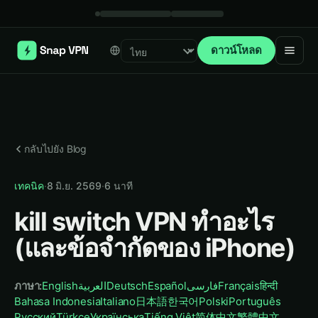
ดาวน์โหลด
Select language
กลับไปยัง Blog
เทคนิค
·
8 มิ.ย. 2569
·
6
นาที
kill switch VPN ทำอะไร
(และข้อจำกัดของ iPhone)
ภาษา
:
English
العربية
Deutsch
Español
فارسی
Français
हिन्दी
Bahasa Indonesia
Italiano
日本語
한국어
Polski
Português
Русский
Türkçe
Українська
Tiếng Việt
简体中文
繁體中文