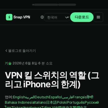
다운로드
Select language
블로그로 돌아가기
기술
·
2026년 6월 8일
·
6
분 소요
VPN 킬 스위치의 역할 (그
리고 iPhone의 한계)
언어
:
English
العربية
Deutsch
Español
فارسی
Français
हिन्दी
Bahasa Indonesia
Italiano
日本語
Polski
Português
Русский
ไทย
Türkçe
Українська
Tiếng Việt
简体中文
繁體中文