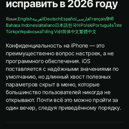
исправить в 2026 году
Язык
:
English
العربية
Deutsch
Español
فارسی
Français
हिन्दी
Bahasa Indonesia
Italiano
日本語
한국어
Polski
Português
ไทย
Türkçe
Українська
Tiếng Việt
简体中文
繁體中文
Конфиденциальность на iPhone — это
преимущественно вопрос настроек, а не
программного обеспечения. iOS
поставляется с надёжными значениями по
умолчанию, но длинный хвост полезных
параметров скрыт в меню, которые
большинство пользователей никогда не
открывают. Почти всё это можно пройти за
один вечер, следуя приведённому порядку.