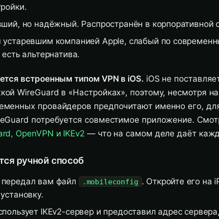
тройки.
ший, но надёжный. Распространён в корпоративной 
 устаревшим компанией Apple, слабый по современ
 есть альтернатива.
яется встроенным типом VPN в iOS.
iOS не поставляе
ой WireGuard в «Настройках», поэтому, несмотря на
еменных провайдеров предпочитают именно его, дл
reGuard потребуется совместимое приложение. Смот
rd, OpenVPN и IKEv2
— что на самом деле даёт кажд
тся ручной способ
 передал вам файл
. Откройте его на 
.mobileconfig
установку.
спользует IKEv2-сервер и предоставил адрес сервера