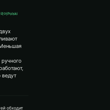
국어
Polski
двух
вливают
 Меньшая
 ручного
работают,
о ведут
тей обходит