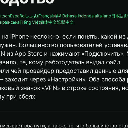
utsch
Español
فارسی
Français
हिन्दी
Bahasa Indonesia
Italiano
日本語
한
країнська
Tiếng Việt
简体中文
繁體中文
на iPhone несложно, если понять, какой из 
нужен. Большинство пользователей устана
N из App Store и нажимают «Подключить».
авило, те, кому работодатель выдал файл
или чей провайдер предоставил данные для
 заходит через «Настройки». Оба способа 
ковый значок «VPN» в строке состояния, н
у при сбоях.
писывает оба пути, а также то, что большинство ста