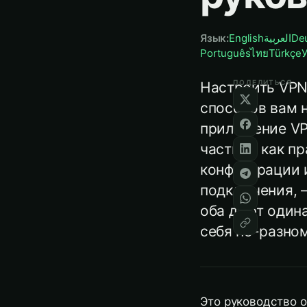
Язык
:
English
العربية
De
Português
ไทย
Türkçe
У
ПОДЕЛИТЬСЯ
Настроить VPN 
способов вам 
приложение VP
часть — как пр
конфигурации 
подключения, —
оба дают одина
себя по-разном
Это руководство о