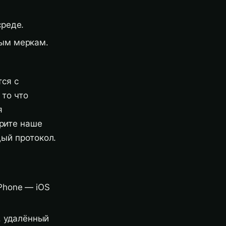
среде.
ным меркам.
тся с
 то что
я
рите наше
ый протокол.
iPhone — iOS
, удалённый