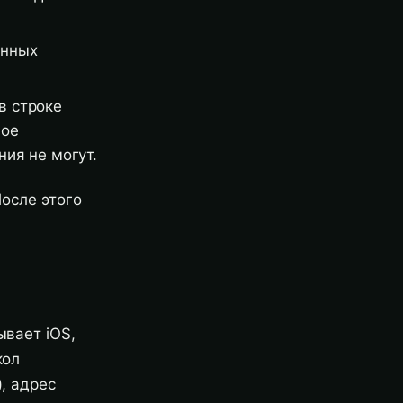
енных
в строке
ное
ния не могут.
После этого
ывает iOS,
кол
, адрес