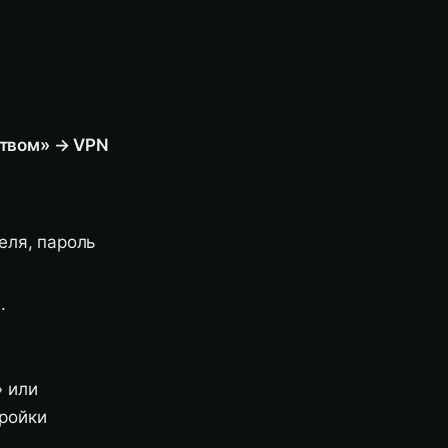
ством» → VPN
еля, пароль
.
.
» или
тройки