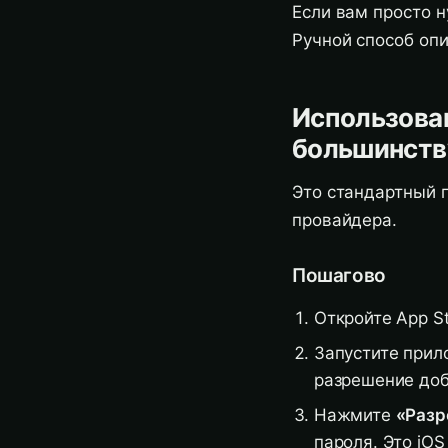
Если вам просто 
Ручной способ оп
Использова
большинств
Это стандартный п
провайдера.
Пошагово
Откройте App S
Запустите прил
разрешение доб
Нажмите
«Разр
пароля. Это iO