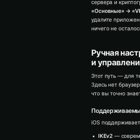
сервера и крипто
«Основные» → «V
удалите приложен
ничего не осталос
Ручная нас
и управлени
Этот путь — для т
Здесь нет браузе
что вы точно знае
Поддерживаемые
iOS поддерживает
IKEv2
— соврем