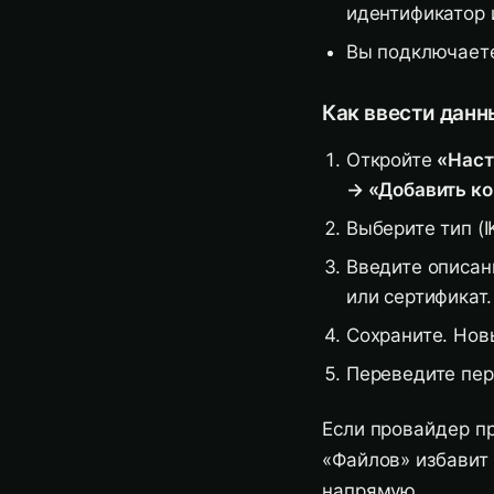
идентификатор 
Вы подключаете
Как ввести дан
Откройте
«Наст
→ «Добавить к
Выберите тип (I
Введите описан
или сертификат.
Сохраните. Нов
Переведите пер
Если провайдер п
«Файлов» избавит 
напрямую.