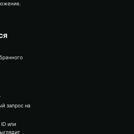
ложение.
ся
ыбранного
.
ый запрос на
 ID или
выглядит