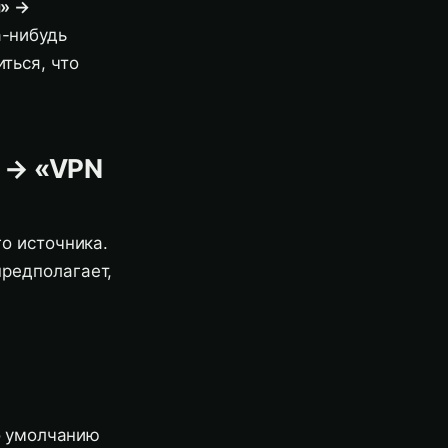
» →
а-нибудь
ться, что
» → «VPN
го источника.
предполагает,
о умолчанию