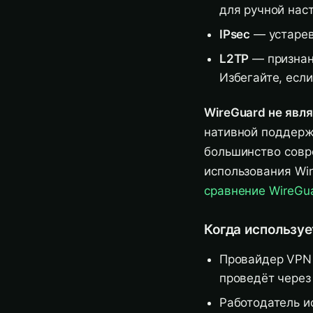
для ручной нас
IPsec
— устарев
L2TP
— признан
Избегайте, если
WireGuard не явл
нативной поддержк
большинство совр
использования Wi
сравнение WireGua
Когда используе
Провайдер VPN
проведёт через 
Работодатель и