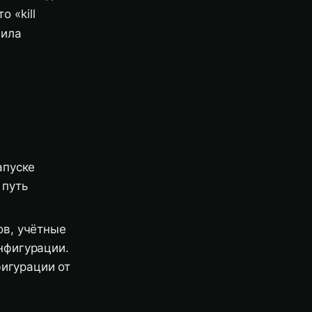
 «kill
вила
апуске
 путь
ов, учётные
нфигурации.
фигурации от