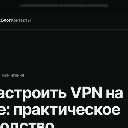
с
Блог
Контакты
0
мин чтения
астроить VPN на
e: практическое
водство