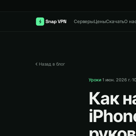
Серверы
Цены
Скачать
О на
Назад в блог
Уроки
·
1 июн. 2026 г.
·
1
Как н
iPhon
руко