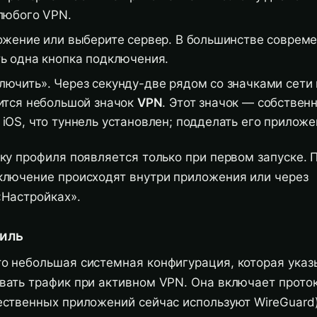
любого VPN.
ожение или выберите сервер. В большинстве соврем
ь одна кнопка подключения.
ючить». Через секунду-две рядом со значками сети 
ится небольшой значок
VPN
. Этот значок — собствен
iOS, что туннель установлен; подделать его приложе
ку профиля появляется только при первом запуске. 
ключение происходят внутри приложения или через
«Настройках».
филь
о небольшая системная конфигурация, которая указ
вать трафик при активном VPN. Она включает прото
ественных приложений сейчас используют WireGuard)