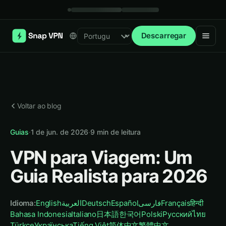
Descarregar
Select language
Voltar ao blog
Guias
·
1 de jun. de 2026
·
9
min de leitura
VPN para Viagem: Um
Guia Realista para 2026
Idioma
:
English
العربية
Deutsch
Español
فارسی
Français
हिन्दी
Bahasa Indonesia
Italiano
日本語
한국어
Polski
Русский
ไทย
Türkçe
Українська
Tiếng Việt
简体中文
繁體中文