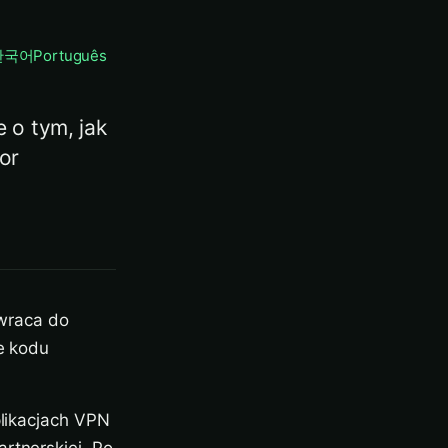
한국어
Português
 o tym, jak
or
a
 wraca do
le kodu
plikacjach VPN