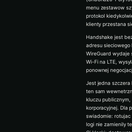
menu zestawow szyf
protokol kiedykolwi
klienty przestana s
Handshake jest bez
adresu sieciowego k
WireGuard wydaje si
Wi-Fi na LTE, wysyl
ponownej negocjacj
Jest jedna szczera
ten sam wewnetrzny
kluczu publicznym, 
korporacyjnej. Dla
swiadomie: rotujac 
logi nie zamienily 