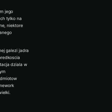
em jego
ch tylko na
ne, niektore
wanego
ej galezi jadra
predkoscia
acja dziala w
zym
podmiotow
amework
ielki.