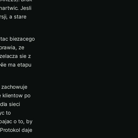
artwic. Jesli
ji, a stare
etac biezacego
prawia, ze
zelacza sie z
 Nie ma etapu
r zachowuje
 klientow po
dla sieci
yc to
ajac o to, by
Protokol daje