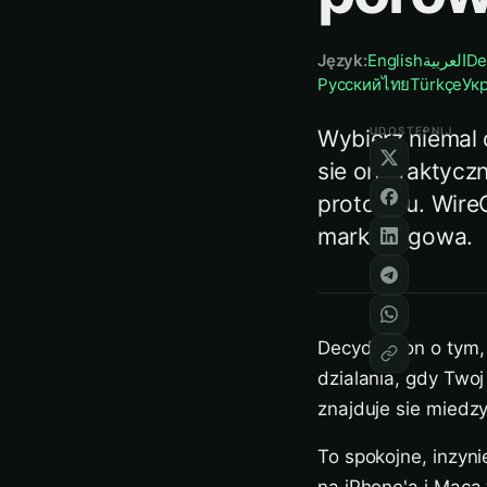
Język
:
English
العربية
De
Русский
ไทย
Türkçe
Ук
UDOSTĘPNIJ
Wybierz niemal 
sie ona faktycz
protokolu. Wire
marketingowa.
Decyduje on o tym, j
dzialania, gdy Twoj
znajduje sie miedz
To spokojne, inzyni