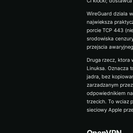
Ci klocki; dostawca
WireGuard dziala w
najwieksza praktyc
porcie TCP 443 (nie
srodowiska cenzury
przejscia awaryjne
Druga rzecz, ktora 
Linuksa. Oznacza t
jadra, bez kopiowa
zarzadzanym przez 
odpowiednikiem na 
trzecich. To wciaz
sieciowy Apple prze
OpenVPN