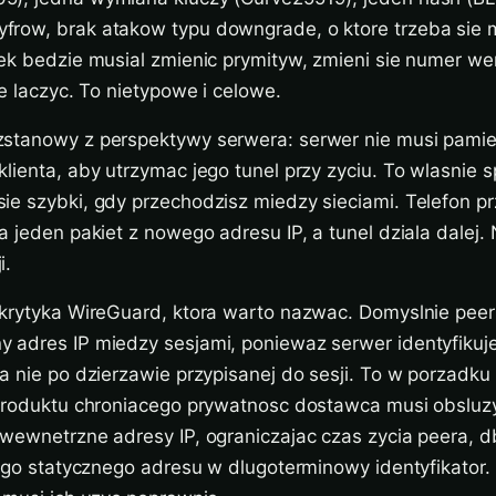
row, brak atakow typu downgrade, o ktore trzeba sie m
ek bedzie musial zmienic prymityw, zmieni sie numer wers
ie laczyc. To nietypowe i celowe.
stanowy z perspektywy serwera: serwer nie musi pami
lienta, aby utrzymac jego tunel przy zyciu. To wlasnie s
e szybki, gdy przechodzisz miedzy sieciami. Telefon pr
a jeden pakiet z nowego adresu IP, a tunel dziala dalej.
i.
 krytyka WireGuard, ktora warto nazwac. Domyslnie pee
 adres IP miedzy sesjami, poniewaz serwer identyfikuje
a nie po dzierzawie przypisanej do sesji. To w porzadku 
 produktu chroniacego prywatnosc dostawca musi obsluz
wewnetrzne adresy IP, ograniczajac czas zycia peera, db
tego statycznego adresu w dlugoterminowy identyfikator. 