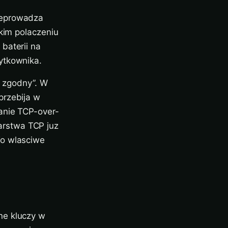
zeprowadza
bkim polaczeniu
baterii na
ytkownika.
j zgodny”. W
przebija w
anie TCP-over-
arstwa TCP juz
To wlasciwe
ne kluczy w