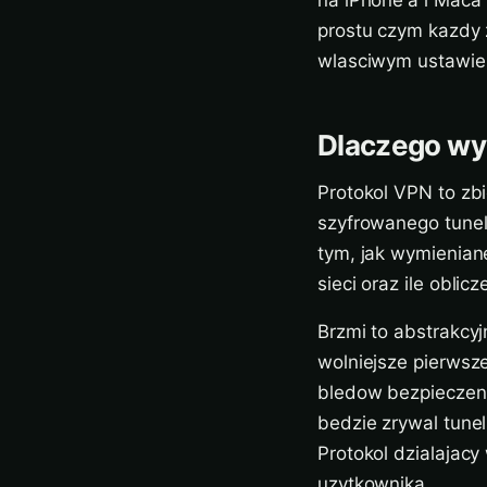
na iPhone'a i Maca 
prostu czym kazdy z
wlasciwym ustawie
Dlaczego wy
Protokol VPN to zb
szyfrowanego tunelu
tym, jak wymieniane
sieci oraz ile oblic
Brzmi to abstrakcy
wolniejsze pierwsz
bledow bezpieczenst
bedzie zrywal tune
Protokol dzialajacy 
uzytkownika.