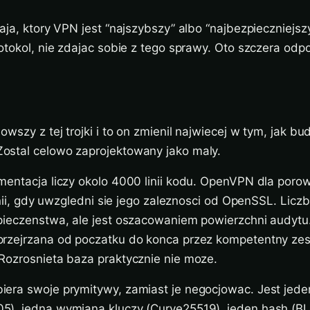
aja, ktory VPN jest “najszybszy” albo “najbezpieczniejsz
otokol, nie zdajac sobie z tego sprawy. Oto szczera odp
owszy z tej trojki i to on zmienil najwiecej w tym, jak b
stal celowo zaprojektowany jako maly.
mentacja liczy okolo 4000 linii kodu. OpenVPN dla poro
inii, gdy uwzgledni sie jego zaleznosci od OpenSSL. Liczba
pieczenstwa, ale jest oszacowaniem powierzchni audytu
rzejrzana od poczatku do konca przez kompetentny ze
Rozrosnieta baza praktycznie nie moze.
era swoje prymitywy, zamiast je negocjowac. Jest jede
), jedna wymiana kluczy (Curve25519), jeden hash (B