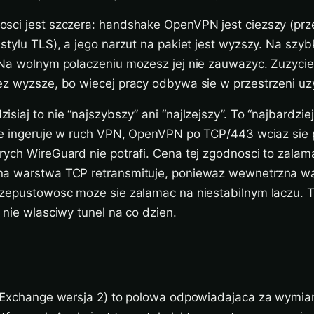
sci jest szczera: handshake OpenVPN jest ciezszy (pr
stylu TLS), a jego narzut na pakiet jest wyzszy. Na szy
 Na wolnym polaczeniu mozesz jej nie zauwazyc. Zuzycie 
ez wyzsze, bo wiecej pracy odbywa sie w przestrzeni uz
siaj to nie “najszybszy” ani “najlzejszy”. To “najbardzie
nie ingeruje w ruch VPN, OpenVPN po TCP/443 wciaz sie 
rych WireGuard nie potrafi. Cena tej zgodnosci to zalam
na warstwa TCP retransmituje, poniewaz wewnetrzna w
rzepustowosc moze sie zalamac na niestabilnym laczu. 
 nie wlasciwy tunel na co dzien.
y Exchange wersja 2) to polowa odpowiadajaca za wymia