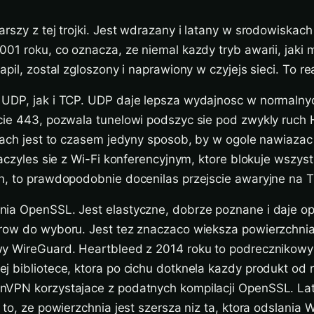
rszy z tej trojki. Jest wdrazany i latany w srodowiskach
01 roku, co oznacza, ze niemal kazdy tryb awarii, jaki
apil, zostal zgloszony i naprawiony w czyjejs sieci. To r
UDP, jak i TCP. UDP daje lepsza wydajnosc w normalny
cie 443, pozwala tunelowi podszyc sie pod zwykly ruch
iach jest to czasem jedyny sposob, by w ogole nawiazac
laczyles sie z Wi-Fi konferencyjnym, ktore blokuje wszys
n, to prawdopodobnie docenilas przejscie awaryjne na 
ia OpenSSL. Jest elastyczne, dobrze poznane i daje o
row do wyboru. Jest tez znaczaco wieksza powierzchnia
y WireGuard. Heartbleed z 2014 roku to podrecznikowy 
 bibliotece, ktora po cichu dotknela kazdy produkt od n
VPN korzystajace z podatnych kompilacji OpenSSL. Lat
 to, ze powierzchnia jest szersza niz ta, ktora odslania 