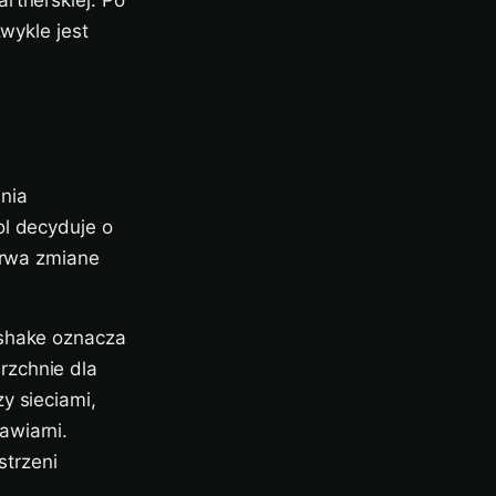
rtnerskiej. Po
zwykle jest
nia
ol decyduje o
etrwa zmiane
dshake oznacza
rzchnie dla
y sieciami,
awiarni.
strzeni