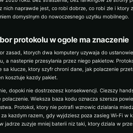
w 2026 roku. Bez straszenia, bez rankingow ze strony pa
 nich naprawde jest, co robi dobrze, co robi zle i ktory 
niem domyslnym do nowoczesnego uzytku mobilnego.
bor protokolu w ogole ma znaczenie
ior zasad, ktorych dwa komputery uzywaja do ustanowie
, a nastepnie przesylania przez niego pakietow. Protok
 sa klucze, ktory szyfr chroni dane, jak polaczenie prz
zen kosztuje kazdy pakiet.
jnie, dopoki nie dostrzezesz konsekwencji. Ciezszy han
e polaczenie. Wieksza baza kodu oznacza szersza powie
wa. Protokol, ktory nie potrafi wznowic dzialania miedz
l za kazdym razem, gdy wyjdziesz poza zasieg Wi-Fi w k
w jadrze zuzyje mniej baterii niz taki, ktory dziala w prze