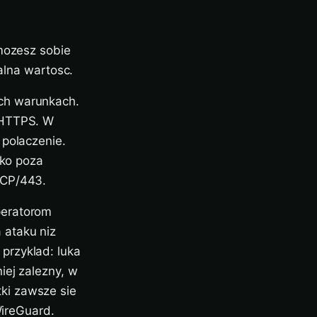
 mozesz sobie
ealna wartosc.
ch warunkach.
 HTTPS. W
 polaczenie.
tko poza
TCP/443.
peratorom
 ataku niz
przyklad: luka
iej zalezny, w
ki zawsze sie
WireGuard.