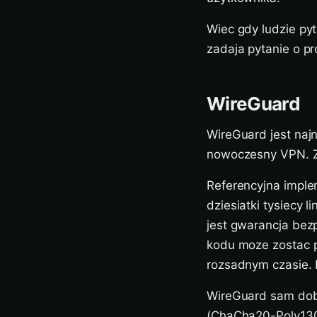
Wiec gdy ludzie pyt
zadaja pytanie o pr
WireGuard
WireGuard jest najn
nowoczesny VPN. Zo
Referencyjna imple
dziesiatki tysiecy l
jest gwarancja bez
kodu moze zostac p
rozsadnym czasie. 
WireGuard sam dobi
(ChaCha20-Poly1305