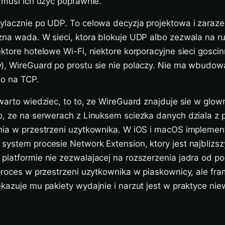
 musi ich uzyc poprawnie.
ylacznie po UDP. To celowa decyzja projektowa i zaraz
zna wada. W sieci, ktora blokuje UDP albo zezwala na ru
ktore hotelowe Wi-Fi, niektore korporacyjne sieci goscin
), WireGuard po prostu sie nie polaczy. Nie ma wbudo
go na TCP.
warto wiedziec, to to, ze WireGuard znajduje sie w glown
o, ze na serwerach z Linuksem sciezka danych dziala z 
nia w przestrzeni uzytkownika. W iOS i macOS implement
system procesie Network Extension, ktory jest najblizs
platformie nie zezwalajacej na rozszerzenia jadra od 
 proces w przestrzeni uzytkownika w piaskownicy, ale fr
kazuje mu pakiety wydajnie i narzut jest w praktyce niew