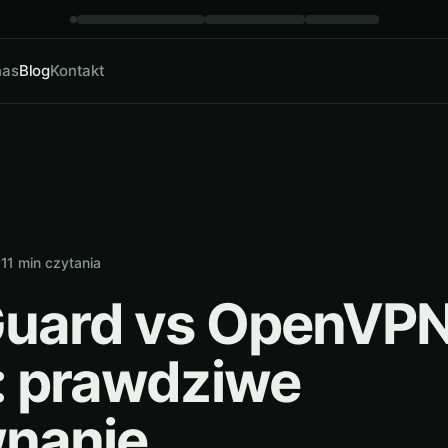
nas
Blog
Kontakt
·
11
min czytania
uard vs OpenVPN
: prawdziwe
nanie