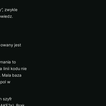
y”, zwykle
owiedz.
udowany jest
wnania to
 linii kodu nie
. Mala baza
spol w
n szyfr
LAKE2s). Brak