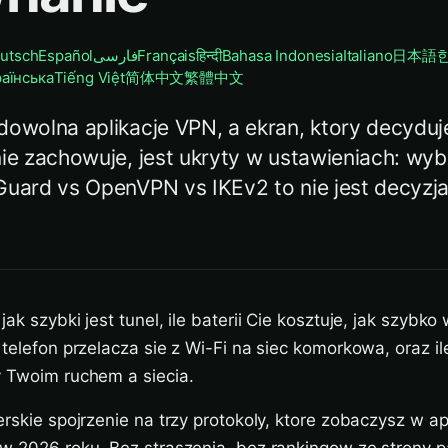
utsch
Español
فارسی
Français
हिन्दी
Bahasa Indonesia
Italiano
日本語
раїнська
Tiếng Việt
简体中文
繁體中文
dowolna aplikacje VPN, a ekran, ktory decyduje
nie zachowuje, jest ukryty w ustawieniach: wyb
Guard vs OpenVPN vs IKEv2 to nie jest decyzj
ak szybki jest tunel, ile baterii Cie kosztuje, jak szybko
 telefon przelacza sie z Wi-Fi na siec komorkowa, oraz i
y Twoim ruchem a siecia.
erskie spojrzenie na trzy protokoly, ktore zobaczysz w a