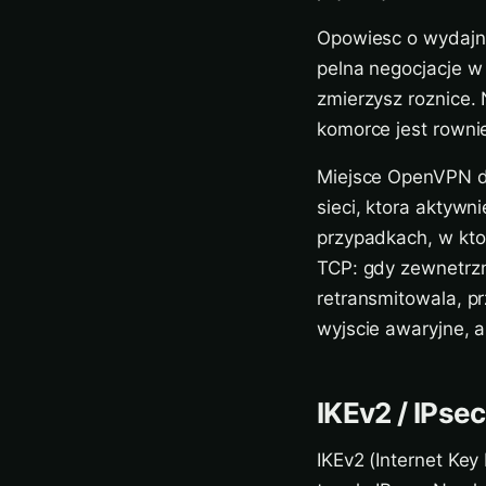
Opowiesc o wydajno
pelna negocjacje w 
zmierzysz roznice.
komorce jest rowni
Miejsce OpenVPN dzi
sieci, ktora aktyw
przypadkach, w kto
TCP: gdy zewnetrz
retransmitowala, p
wyjscie awaryjne, a
IKEv2 / IPsec
IKEv2 (Internet Ke