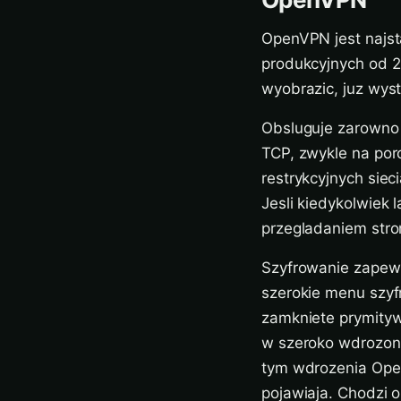
OpenVPN jest najsta
produkcyjnych od 20
wyobrazic, juz wyst
Obsluguje zarowno 
TCP, zwykle na por
restrykcyjnych siec
Jesli kiedykolwiek 
przegladaniem stro
Szyfrowanie zapewn
szerokie menu szyf
zamkniete prymityw
w szeroko wdrozonej
tym wdrozenia Open
pojawiaja. Chodzi o