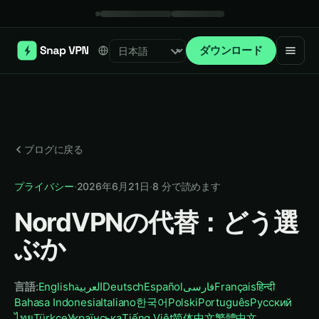
ダウンロード
Select language
ブログに戻る
プライバシー
·
2026年6月21日
·
8
分で読めます
NordVPNの代替：どう選
ぶか
言語
:
English
العربية
Deutsch
Español
فارسی
Français
हिन्दी
Bahasa Indonesia
Italiano
한국어
Polski
Português
Русский
ไทย
Türkçe
Українська
Tiếng Việt
简体中文
繁體中文