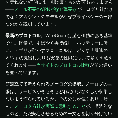
を尋ねないVPNには、明け渡すものが何もありません
——
メール不要のVPNがなぜ重要か
が、ログ方針だけ
でなくアカウントのモデルがなぜプライバシーの一部
なのかを説明しています。
最新のプロトコル。
WireGuardは望む価値のある基準
です。軽量で、すばやく再接続し、バッテリーに優し
い。アプリが動かすプロトコルは、どんな「最速の
VPN」の見出しよりも実際の性能について多くを教え
てくれます——
当サイトのプロトコル比較
がその違い
を並べています。
筋道立てて考えられるノーログの姿勢。
ノーログの主
張は、サービスがそもそもどれだけ少なくしか収集し
ないよう作られているか、その分しか強くありませ
ん。
ノーログ方針が実際に意味すること
が、構造的な
ものと、ただ安心させるための一文とを切り分けてい