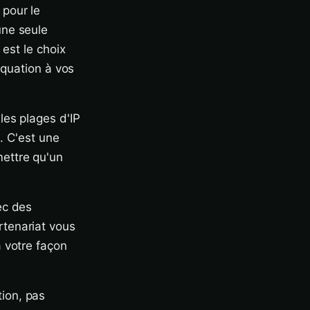
 pour le
une seule
 est le choix
équation à vos
les plages d'IP
s. C'est une
ettre qu'un
ec des
tenariat vous
 votre façon
ion, pas