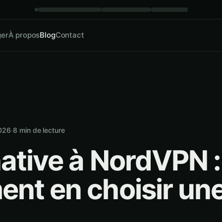
ger
À propos
Blog
Contact
2026
·
8
min de lecture
native à NordVPN :
nt en choisir un