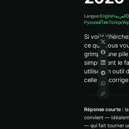
Langue
:
English
العربية
D
Русский
ไทย
Türkçe
Ук
PARTAGER
Si vous cherche
ce que vous voul
grimpé, une pil
simplement le fa
utiliser un outil
celle qui corrige
Réponse courte :
la
convient — idéalem
— qui fait tourner