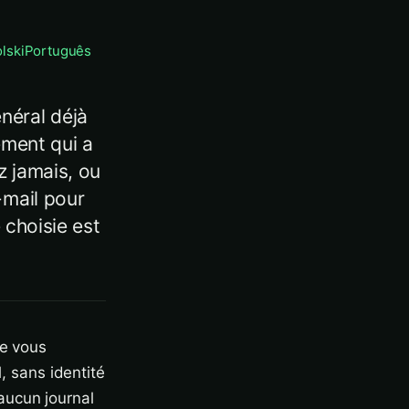
lski
Português
néral déjà
ement qui a
z jamais, ou
-mail pour
e choisie est
le vous
 sans identité
aucun journal