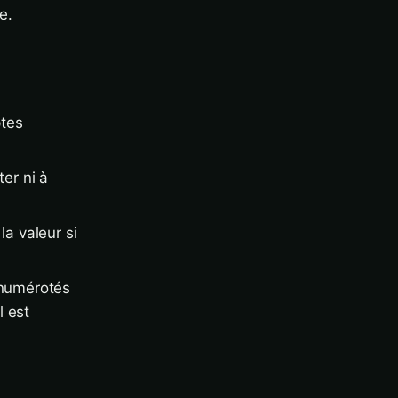
e.
ptes
er ni à
la valeur si
 numérotés
l est