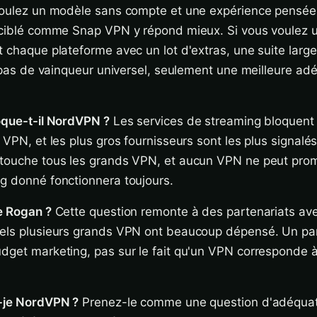
 voulez un modèle sans compte et une expérience pensée
l ciblé comme Snap VPN y répond mieux. Si vous voulez 
t chaque plateforme avec un lot d'extras, une suite large
 a pas de vainqueur universel, seulement une meilleure ad
oque-t-il NordVPN ?
Les services de streaming bloquent 
 VPN, et les plus gros fournisseurs sont les plus signalé
 touche tous les grands VPN, et aucun VPN ne peut prom
g donné fonctionnera toujours.
e Rogan ?
Cette question remonte à des partenariats av
uels plusieurs grands VPN ont beaucoup dépensé. Un par
dget marketing, pas sur le fait qu'un VPN corresponde à
s-je NordVPN ?
Prenez-le comme une question d'adéquat