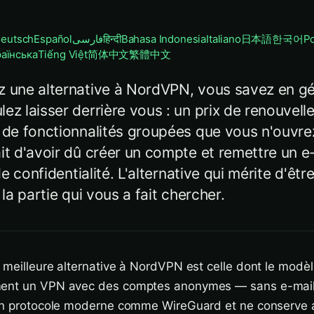
eutsch
Español
فارسی
हिन्दी
Bahasa Indonesia
Italiano
日本語
한국어
Po
раїнська
Tiếng Việt
简体中文
繁體中文
z une alternative à NordVPN, vous savez en gé
ez laisser derrière vous : un prix de renouvell
e de fonctionnalités groupées que vous n'ouvre
it d'avoir dû créer un compte et remettre un e
 de confidentialité. L'alternative qui mérite d'êtr
 la partie qui vous a fait chercher.
 meilleure alternative à NordVPN est celle dont le modè
ent un VPN avec des comptes anonymes — sans e-mail,
 un protocole moderne comme WireGuard et ne conserve 