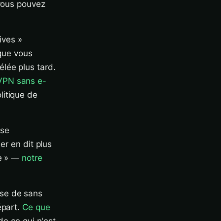
 vous pouvez
ives »
 que vous
lée plus tard.
VPN sans e-
litique de
 se
er en dit plus
de » —
notre
se de sans
épart.
Ce que