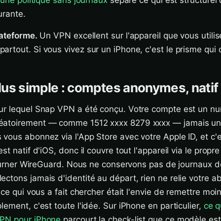
 une politique sans journaux
sépare ce qui est structurel 
urante.
lateforme.
Un VPN excellent sur l'appareil que vous utili
rtout. Si vous vivez sur un iPhone, c'est le prisme qui 
us simple : comptes anonymes, natif
ur lequel Snap VPN a été conçu. Votre compte est un n
éatoirement — comme 1512 xxxx 8279 xxxx — jamais un 
vous abonnez via l'App Store avec votre Apple ID, et c'e
st natif d'iOS, donc il couvre tout l'appareil via le prop
 tourner WireGuard. Nous ne conservons pas de journaux de
ctons jamais d'identité au départ, rien ne relie votre 
 ce qui vous a fait chercher était l'envie de remettre moi
ement, c'est toute l'idée. Sur iPhone en particulier,
ce q
VPN pour iPhone
parcourt la check-list que ce modèle es