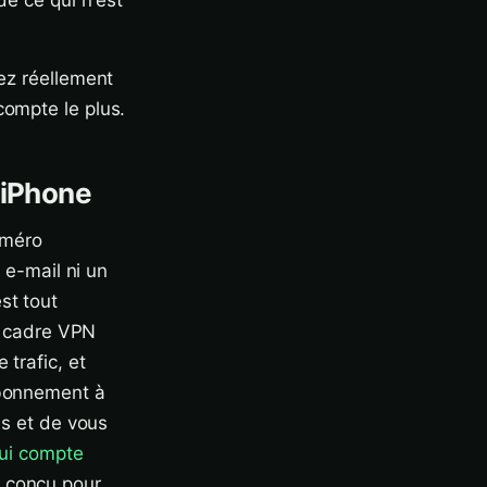
de ce qui n'est
sez réellement
compte le plus.
 iPhone
uméro
e-mail ni un
st tout
re cadre VPN
 trafic, et
abonnement à
ns et de vous
ui compte
t conçu pour