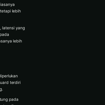
biasanya
etapi lebih
, latensi yang
 pada
asanya lebih
iperlukan
ard terdiri
g.
ntung pada