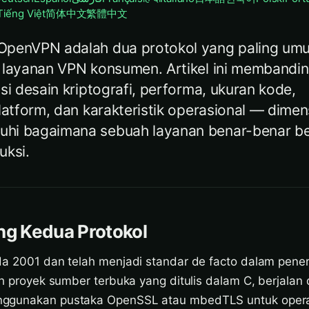
Tiếng Việt
简体中文
繁體中文
OpenVPN adalah dua protokol yang paling um
 layanan VPN konsumen. Artikel ini membandi
si desain kriptografi, performa, ukuran kode,
latform, dan karakteristik operasional — dimen
hi bagaimana sebuah layanan benar-benar ber
uksi.
ng Kedua Protokol
da 2001 dan telah menjadi standar de facto dalam pen
ah proyek sumber terbuka yang ditulis dalam C, berjalan 
ggunakan pustaka OpenSSL atau mbedTLS untuk operasi