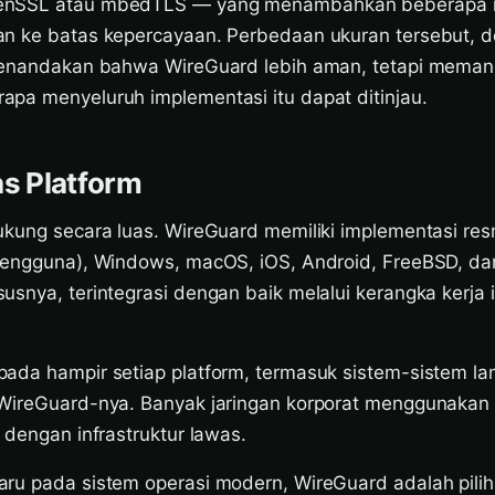
enSSL atau mbedTLS — yang menambahkan beberapa ra
an ke batas kepercayaan. Perbedaan ukuran tersebut, 
 menandakan bahwa WireGuard lebih aman, tetapi mema
pa menyeluruh implementasi itu dapat ditinjau.
as Platform
ukung secara luas. WireGuard memiliki implementasi res
 pengguna), Windows, macOS, iOS, Android, FreeBSD, d
usnya, terintegrasi dengan baik melalui kerangka kerja
ada hampir setiap platform, termasuk sistem-sistem l
 WireGuard-nya. Banyak jaringan korporat menggunaka
 dengan infrastruktur lawas.
ru pada sistem operasi modern, WireGuard adalah pilih