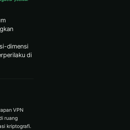
um
ngkan
si-dimensi
perilaku di
erapan VPN
di ruang
 kriptografi.