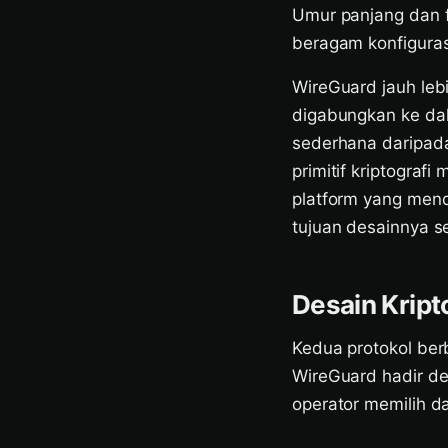
Umur panjang dan fl
beragam konfiguras
WireGuard jauh lebi
digabungkan ke dala
sederhana daripada
primitif kriptograf
platform yang mend
tujuan desainnya se
Desain Kript
Kedua protokol ber
WireGuard hadir d
operator memilih da