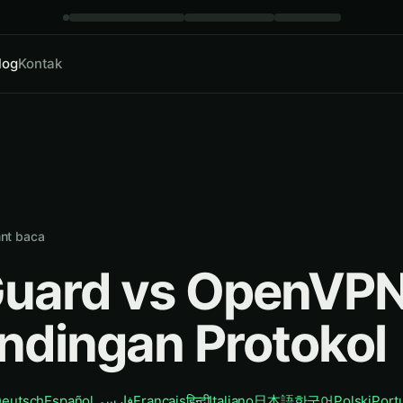
log
Kontak
nt baca
uard vs OpenVPN
ndingan Protokol
eutsch
Español
فارسی
Français
हिन्दी
Italiano
日本語
한국어
Polski
Port