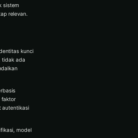
k sistem
ap relevan.
dentitas kunci
, tidak ada
andalkan
erbasis
 faktor
 autentikasi
fikasi, model