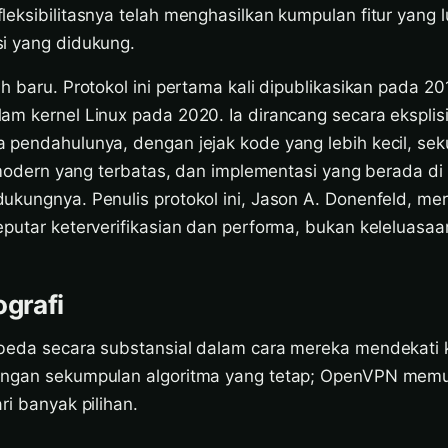
eksibilitasnya telah menghasilkan kumpulan fitur yang l
i yang didukung.
h baru. Protokol ini pertama kali dipublikasikan pada 2
m kernel Linux pada 2020. Ia dirancang secara eksplisi
 pendahulunya, dengan jejak kode yang lebih kecil, se
i modern yang terbatas, dan implementasi yang berada di
ukungnya. Penulis protokol ini, Jason A. Donenfeld, m
putar keterverifikasian dan performa, bukan keleluasaan
ografi
beda secara substansial dalam cara mereka mendekati kr
engan sekumpulan algoritma yang tetap; OpenVPN mem
ri banyak pilihan.