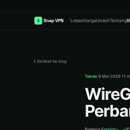
Lokasi
Harga
Unduh
Tentang
B
Kembali ke blog
Teknis
·
8 Mei 2026
·
11
m
WireG
Perba
Bahasa
:
English
العربية
D