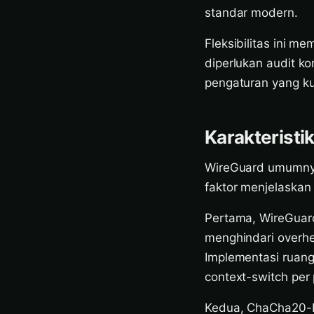
standar modern.
Fleksibilitas ini 
diperlukan audit k
pengaturan yang ku
Karakteristi
WireGuard umumny
faktor menjelaskan
Pertama, WireGuard
menghindari overhe
Implementasi ruan
context-switch per 
Kedua, ChaCha20-Po