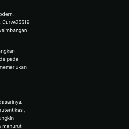
odern.
, Curve25519
nyeimbangan
langkan
ade pada
i memerlukan
asarinya.
tentikasi,
ungkin
h menurut