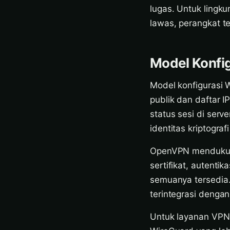
lugas. Untuk lingk
lawas, perangkat t
Model Konfig
Model konfigurasi W
publik dan daftar I
status sesi di serv
identitas kriptogra
OpenVPN mendukung 
sertifikat, autenti
semuanya tersedia. 
terintegrasi dengan
Untuk layanan VPN 