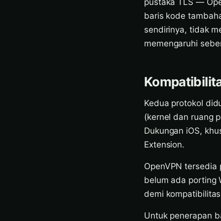
pustaka TLS — Op
baris kode tambah
sendirinya, tidak
memengaruhi sebera
Kompatibilit
Kedua protokol did
(kernel dan ruang
Dukungan iOS, khus
Extension.
OpenVPN tersedia p
belum ada porting
demi kompatibilitas
Untuk penerapan ba