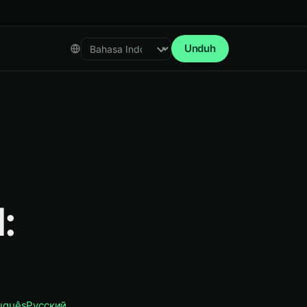
Unduh
Select language
:
uguês
Русский