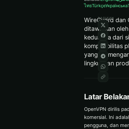
ไทย
Türkçe
Українська
BAGIKAN
WireGuard dan 
ditawarkan oleh
keduanya dari si
kompatibilitas p
yang memengaru
lingkungan prod
Latar Belaka
OpenVPN dirilis pa
komersial. Ini adal
pengguna, dan men