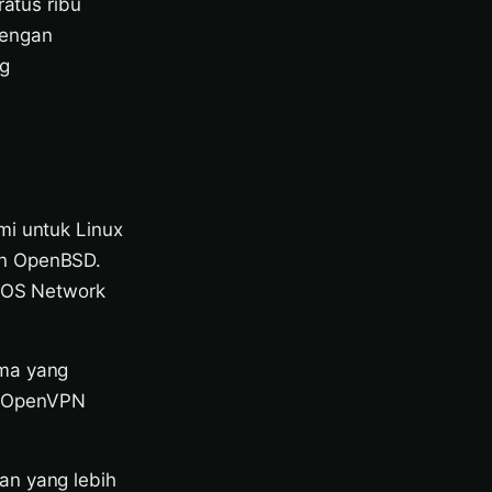
tus ribu
dengan
ng
mi untuk Linux
an OpenBSD.
 iOS Network
ama yang
n OpenVPN
an yang lebih