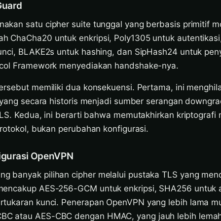
Guard
kan satu cipher suite tunggal yang berbasis primitif m
 ChaCha20 untuk enkripsi, Poly1305 untuk autentikasi
kunci, BLAKE2s untuk hashing, dan SipHash24 untuk pe
ocol Framework menyediakan handshake-nya.
ersebut memiliki dua konsekuensi. Pertama, ini menghi
, yang secara historis menjadi sumber serangan downgr
TLS. Kedua, ini berarti bahwa memutakhirkan kriptograf
rotokol, bukan perubahan konfigurasi.
figurasi OpenVPN
 banyak pilihan cipher melalui pustaka TLS yang mend
mencakup AES-256-GCM untuk enkripsi, SHA256 untuk au
rtukaran kunci. Penerapan OpenVPN yang lebih lama m
C atau AES-CBC dengan HMAC, yang jauh lebih lema