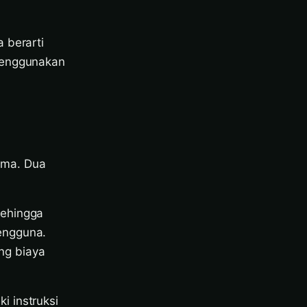
 berarti
 menggunakan
ama. Dua
sehingga
engguna.
ng biaya
i instruksi