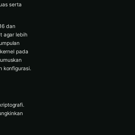
uas serta
016 dan
t agar lebih
kumpulan
 kernel pada
erumuskan
 konfigurasi.
iptografi.
ungkinkan