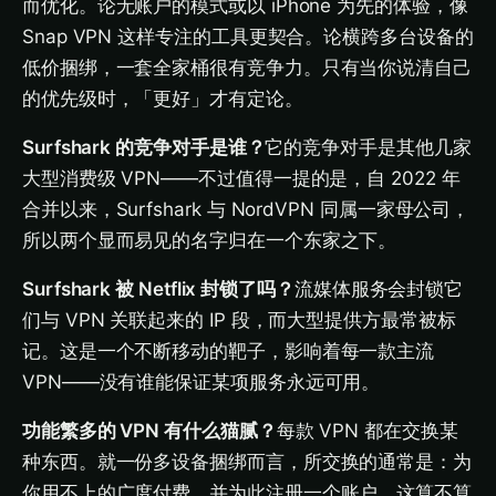
而优化。论无账户的模式或以 iPhone 为先的体验，像
Snap VPN 这样专注的工具更契合。论横跨多台设备的
低价捆绑，一套全家桶很有竞争力。只有当你说清自己
的优先级时，「更好」才有定论。
Surfshark 的竞争对手是谁？
它的竞争对手是其他几家
大型消费级 VPN——不过值得一提的是，自 2022 年
合并以来，Surfshark 与 NordVPN 同属一家母公司，
所以两个显而易见的名字归在一个东家之下。
Surfshark 被 Netflix 封锁了吗？
流媒体服务会封锁它
们与 VPN 关联起来的 IP 段，而大型提供方最常被标
记。这是一个不断移动的靶子，影响着每一款主流
VPN——没有谁能保证某项服务永远可用。
功能繁多的 VPN 有什么猫腻？
每款 VPN 都在交换某
种东西。就一份多设备捆绑而言，所交换的通常是：为
你用不上的广度付费，并为此注册一个账户。这算不算