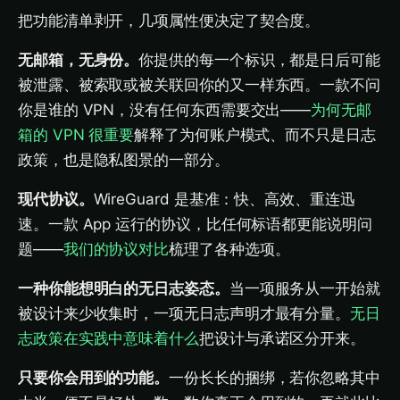
把功能清单剥开，几项属性便决定了契合度。
无邮箱，无身份。
你提供的每一个标识，都是日后可能
被泄露、被索取或被关联回你的又一样东西。一款不问
你是谁的 VPN，没有任何东西需要交出——
为何无邮
箱的 VPN 很重要
解释了为何账户模式、而不只是日志
政策，也是隐私图景的一部分。
现代协议。
WireGuard 是基准：快、高效、重连迅
速。一款 App 运行的协议，比任何标语都更能说明问
题——
我们的协议对比
梳理了各种选项。
一种你能想明白的无日志姿态。
当一项服务从一开始就
被设计来少收集时，一项无日志声明才最有分量。
无日
志政策在实践中意味着什么
把设计与承诺区分开来。
只要你会用到的功能。
一份长长的捆绑，若你忽略其中