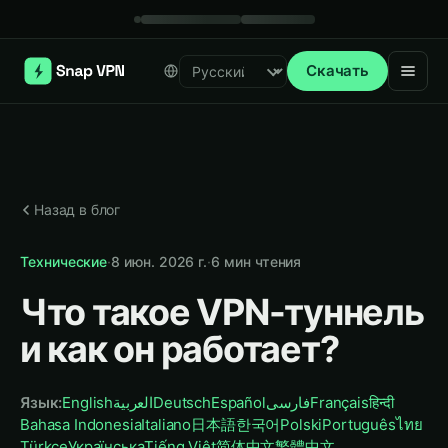
Скачать
Select language
Назад в блог
Технические
·
8 июн. 2026 г.
·
6
мин чтения
Что такое VPN-туннель
и как он работает?
Язык
:
English
العربية
Deutsch
Español
فارسی
Français
हिन्दी
Bahasa Indonesia
Italiano
日本語
한국어
Polski
Português
ไทย
Türkçe
Українська
Tiếng Việt
简体中文
繁體中文