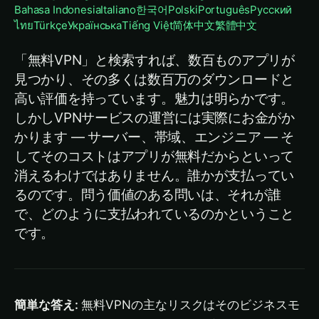
Bahasa Indonesia
Italiano
한국어
Polski
Português
Русский
ไทย
Türkçe
Українська
Tiếng Việt
简体中文
繁體中文
「無料VPN」と検索すれば、数百ものアプリが
見つかり、その多くは数百万のダウンロードと
高い評価を持っています。魅力は明らかです。
しかしVPNサービスの運営には実際にお金がか
かります — サーバー、帯域、エンジニア — そ
してそのコストはアプリが無料だからといって
消えるわけではありません。誰かが支払ってい
るのです。問う価値のある問いは、それが誰
で、どのように支払われているのかということ
です。
簡単な答え:
無料VPNの主なリスクはそのビジネスモ