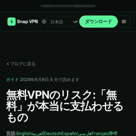
ダウンロード
Select language
ブログに戻る
ガイド
·
2026年6月8日
·
5
分で読めます
無料VPNのリスク:「無
料」が本当に支払わせる
もの
言語
:
English
العربية
Deutsch
Español
فارسی
Français
हिन्दी