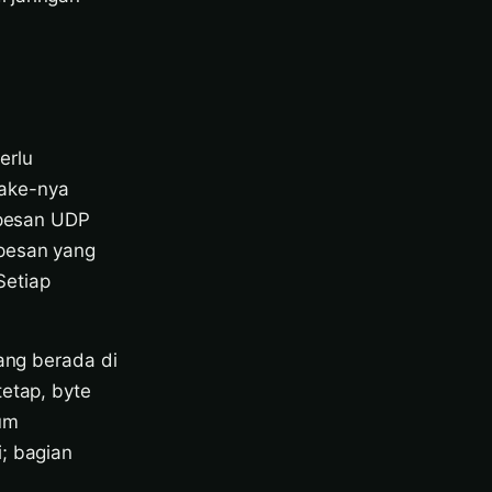
erlu
hake-nya
h pesan UDP
 pesan yang
Setiap
yang berada di
tetap, byte
um
; bagian