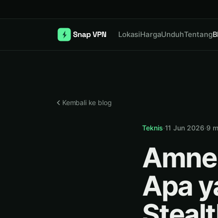
Lokasi
Harga
Unduh
Tentang
B
Kembali ke blog
Teknis
·
11 Jun 2026
·
9
m
Amnez
Apa y
Stealt