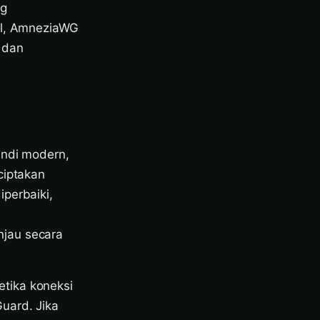
ng
nol, AmneziaWG
 dan
andi modern,
ciptakan
perbaiki,
njau secara
tika koneksi
uard. Jika