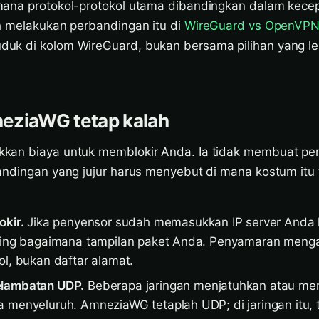
mana protokol-protokol utama dibandingkan dalam kece
h melakukan perbandingan itu di
WireGuard vs OpenVPN
uk di kolom WireGuard, bukan bersama pilihan yang le
eziaWG tetap kalah
kan biaya untuk memblokir Anda. Ia tidak membuat pe
andingan yang jujur harus menyebut di mana kostum itu 
okir.
Jika penyensor sudah memasukkan IP server Anda 
nting bagaimana tampilan paket Anda. Penyamaran meng
ol, bukan daftar alamat.
elambatan UDP.
Beberapa jaringan menjatuhkan atau menc
a menyeluruh. AmneziaWG tetaplah UDP; di jaringan itu,