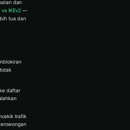
patan dan
 vs IKEv2
—
bih tua dan
mblokiran
tidak
ke daftar
alahkan
ekik trafik
 terowongan