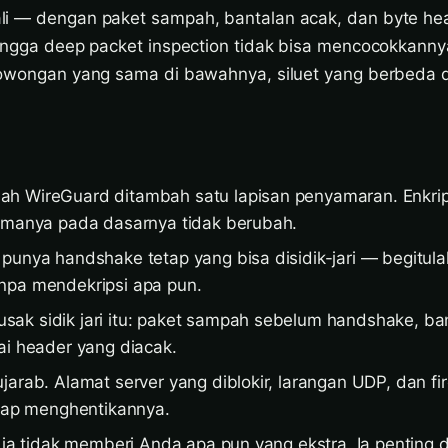
li — dengan paket sampah, bantalan acak, dan byte he
hingga deep packet inspection tidak bisa mencocokkanny
rowongan yang sama di bawahnya, siluet yang berbeda di
h WireGuard ditambah satu lapisan penyamaran. Enkrip
ormanya pada dasarnya tidak berubah.
punya handshake tetap yang bisa disidik-jari — begitul
npa mendekripsi apa pun.
ak sidik jari itu: paket sampah sebelum handshake, ba
ai header yang diacak.
jarab. Alamat server yang diblokir, larangan UDP, dan fir
etap menghentikannya.
a ia tidak memberi Anda apa pun yang ekstra. Ia penting d