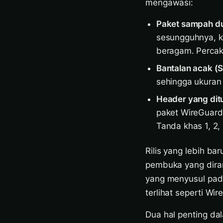
mengawasi:
Paket sampah du
sesungguhnya, k
beragam. Percaka
Bantalan acak (S
sehingga ukuran 
Header yang ditu
paket WireGuard 
Tanda khas 1, 2, 
Rilis yang lebih b
pembuka yang diran
yang menyusul pada
terlihat seperti Wi
Dua hal penting dal