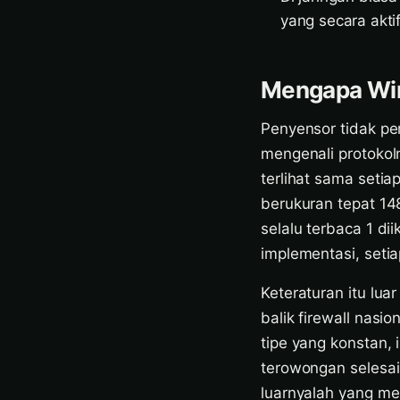
yang secara akt
Mengapa Wir
Penyensor tidak pe
mengenali protoko
terlihat sama setia
berukuran tepat 14
selalu terbaca 1 dii
implementasi, setia
Keteraturan itu lua
balik firewall nasi
tipe yang konstan,
terowongan selesai
luarnyalah yang m