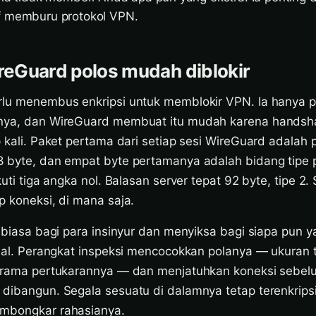
if memburu protokol VPN.
eGuard polos mudah diblokir
rlu menembus enkripsi untuk memblokir VPN. Ia hanya p
lnya, dan WireGuard membuat itu mudah karena hands
p kali. Paket pertama dari setiap sesi WireGuard adala
8 byte, dan empat byte pertamanya adalah bidang tipe
kuti tiga angka nol. Balasan server tepat 92 byte, tipe 2. 
p koneksi, di mana saja.
r biasa bagi para insinyur dan menyiksa bagi siapa pun 
onal. Perangkat inspeksi mencocokkan polanya — ukuran 
 irama pertukarannya — dan menjatuhkan koneksi sebel
 dibangun. Segala sesuatu di dalamnya tetap terenkripsi
embongkar rahasianya.