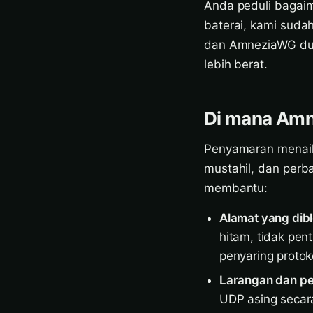
Anda peduli bagai
baterai, kami suda
dan AmneziaWG dud
lebih berat.
Di mana Amn
Penyamaran menaik
mustahil, dan perb
membantu:
Alamat yang dibl
hitam, tidak pe
penyaring protok
Larangan dan p
UDP asing secar