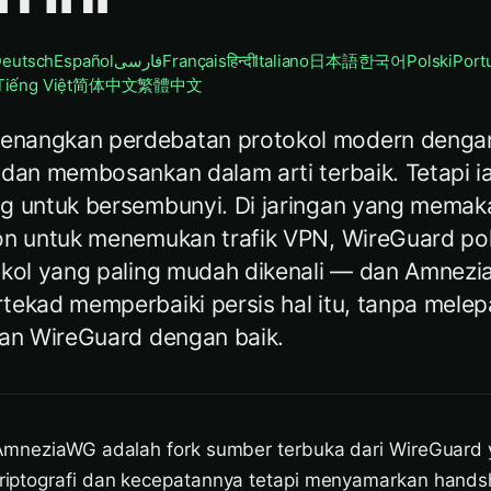
eutsch
Español
فارسی
Français
हिन्दी
Italiano
日本語
한국어
Polski
Port
Tiếng Việt
简体中文
繁體中文
nangkan perdebatan protokol modern denga
 dan membosankan dalam arti terbaik. Tetapi ia
g untuk bersembunyi. Di jaringan yang memak
on untuk menemukan trafik VPN, WireGuard po
okol yang paling mudah dikenali — dan Amnez
tekad memperbaiki persis hal itu, tanpa melep
kan WireGuard dengan baik.
mneziaWG adalah fork sumber terbuka dari WireGuard
iptografi dan kecepatannya tetapi menyamarkan hands