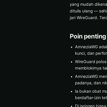
yang mudah dikena
ditulis ulang — se
jari WireGuard. Te
Poin penting
AmneziaWG adala
kunci, dan perf
WireGuard polos 
memblokirnya ta
AmneziaWG merus
padanya, dan nil
Ia bukan obat mu
berdaftar-izin t
Di jaringan bias