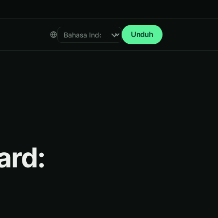
Unduh
Select language
ard: