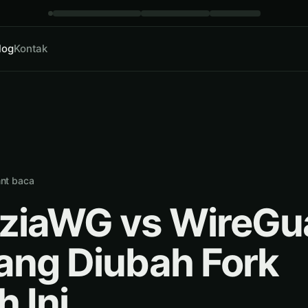
log
Kontak
nt baca
iaWG vs WireGu
ang Diubah Fork
h Ini