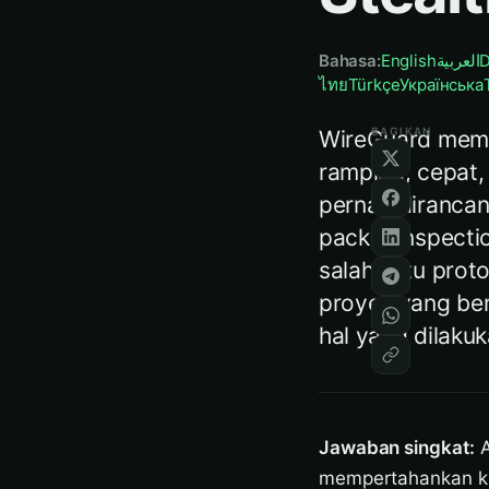
Bahasa
:
English
العربية
D
ไทย
Türkçe
Українська
BAGIKAN
WireGuard meme
ramping, cepat,
pernah dirancan
packet inspecti
salah satu prot
proyek yang ber
hal yang dilaku
Jawaban singkat:
A
mempertahankan kr