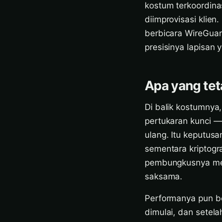
kostum terkoordina
diimprovisasi klie
berbicara WireGua
presisinya lapisan
Apa yang te
Di balik kostumnya
pertukaran kunci —
ulang. Itu keputus
sementara kriptogr
pembungkusnya memp
saksama.
Performanya pun be
dimulai, dan setel