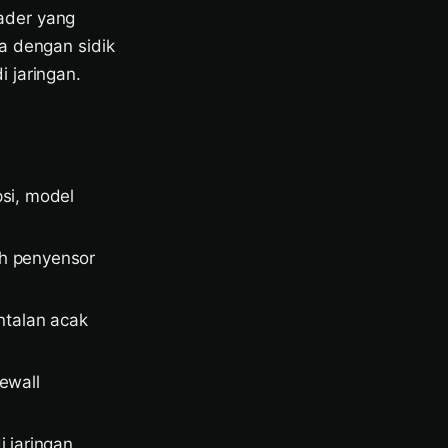
ader yang
a dengan sidik
 jaringan.
si, model
ah penyensor
ntalan acak
ewall
i jaringan