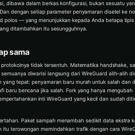
si, dibawa dalam berkas konfigurasi, bukan sesuatu ya
n. Dan dengan setiap parameter penyamaran disetel ke 
rd polos — yang menunjukkan kepada Anda betapa tipis
 yang ditambahkan itu sesungguhnya.
tap sama
, protokolnya tidak tersentuh. Matematika handshake, s
 semuanya diwarisi langsung dari WireGuard alih-alih di
an yang tepat: penyamaran baru murah untuk salah dan di
afi baru bencana jika salah. Fork yang hanya mengubah
ertahankan inti WireGuard yang kecil dan sudah diti
rtahan. Paket sampah menambah sedikit data ekstra ke
ah itu terowongan memindahkan trafik dengan cara WireG