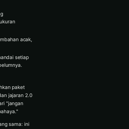
ng
 ukuran
.
ambahan acak,
nandai setiap
ebelumnya.
ahkan paket
an jajaran 2.0
ri "jangan
bahaya."
ang sama: ini