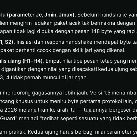
lu (parameter Jc, Jmin, Jmax).
Sebelum handshake ya
lien mengirim ledakan paket acak tak bermakna dengan
pan tidak lagi dibuka dengan pesan 148 byte yang rapi
1, S2).
Inisiasi dan respons handshake mendapat byte t
paket berhenti cocok dengan sidik jari yang dikenal.
lis ulang (H1–H4).
Empat nilai tipe pesan tetap yang me
digantikan dengan nilai yang disepakati kedua ujung s
3, 4 tidak pernah muncul di jaringan.
aru mendorong gagasannya lebih jauh. Versi 1.5 menamb
cang khusus untuk meniru byte pertama protokol lain, d
 2026 melanjutkan ke arah itu — tujuannya bergeser da
reGuard" menjadi "terlihat seperti sesuatu yang tidak ber
am praktik. Kedua ujung harus berbagi nilai parameter y