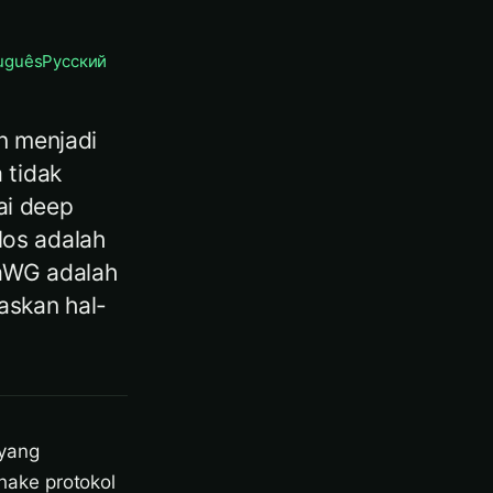
uguês
Русский
n menjadi
 tidak
ai deep
los adalah
iaWG adalah
askan hal-
 yang
hake protokol