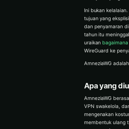
Ini bukan kelalaia
tujuan yang eksplis
dan penyamaran dis
tahun itu meningga
uraikan
bagaimana 
WireGuard ke penya
AmneziaWG adalah s
Apa yang d
AmneziaWG berasal 
VPN swakelola, da
mengenakan kostum
membentuk ulang ta