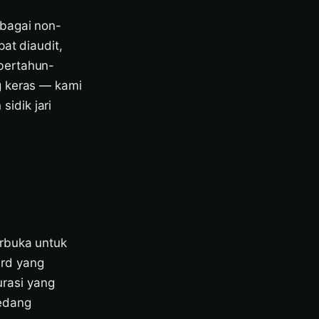
ebagai non-
at diaudit,
bertahun-
g keras — kami
idik jari
erbuka untuk
rd yang
rasi yang
sedang