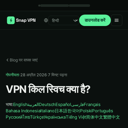
डाउनलोड करें
Select language
Blog पर वापस जाएं
गोपनीयता
·
28 अप्रैल 2026
·
7
मिनट पढ़ना
VPN किल स्विच क्या है?
भाषा
:
English
العربية
Deutsch
Español
فارسی
Français
Bahasa Indonesia
Italiano
日本語
한국어
Polski
Português
Русский
ไทย
Türkçe
Українська
Tiếng Việt
简体中文
繁體中文