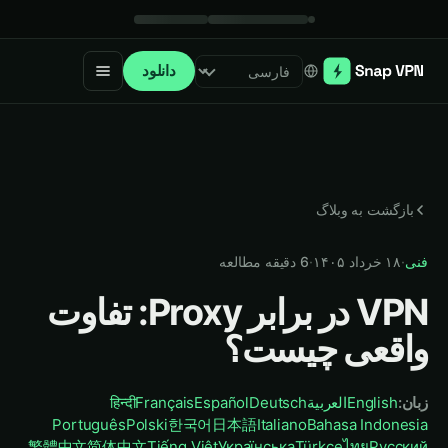
دانلود
Select language
بازگشت به وبلاگ
فنی
·
۱۸ خرداد ۱۴۰۵
·
6
دقیقه مطالعه
VPN در برابر Proxy: تفاوت
واقعی چیست؟
زبان
:
English
العربية
Deutsch
Español
Français
हिन्दी
Português
Polski
한국어
日本語
Italiano
Bahasa Indonesia
繁體中文
简体中文
Tiếng Việt
Українська
Türkçe
ไทย
Русский