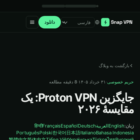
دانلود
Select language
بازگشت به وبلاگ
حریم خصوصی
·
۳۱ خرداد ۱۴۰۵
·
8
دقیقه مطالعه
جایگزین Proton VPN: یک
مقایسهٔ ۲۰۲۶
زبان
:
English
العربية
Deutsch
Español
Français
हिन्दी
Português
Polski
한국어
日本語
Italiano
Bahasa Indonesia
繁體中文
简体中文
Tiếng Việt
Українська
Türkçe
ไทย
Русский