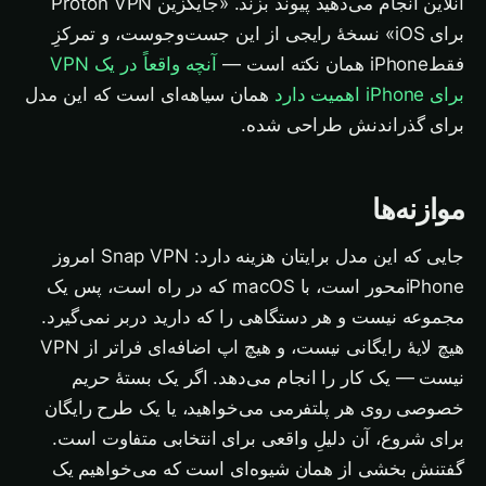
آنلاین انجام می‌دهید پیوند بزند. «جایگزین Proton VPN
برای iOS» نسخهٔ رایجی از این جست‌وجوست، و تمرکزِ
فقط‌iPhone همان نکته است —
آنچه واقعاً در یک VPN
برای iPhone اهمیت دارد
همان سیاهه‌ای است که این مدل
برای گذراندنش طراحی شده.
موازنه‌ها
جایی که این مدل برایتان هزینه دارد: Snap VPN امروز
iPhone‌محور است، با macOS که در راه است، پس یک
مجموعه نیست و هر دستگاهی را که دارید دربر نمی‌گیرد.
هیچ لایهٔ رایگانی نیست، و هیچ اپ اضافه‌ای فراتر از VPN
نیست — یک کار را انجام می‌دهد. اگر یک بستهٔ حریم
خصوصی روی هر پلتفرمی می‌خواهید، یا یک طرح رایگان
برای شروع، آن دلیلِ واقعی برای انتخابی متفاوت است.
گفتنش بخشی از همان شیوه‌ای است که می‌خواهیم یک