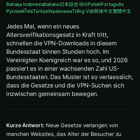
Bahasa Indonesia
Italiano
日本語
한국어
Polski
Português
Русский
ไทย
Türkçe
Українська
Tiếng Việt
简体中文
繁體中文
Jedes Mal, wenn ein neues
Altersverifikationsgesetz in Kraft tritt,
schnellen die VPN-Downloads in diesem
Bundesstaat binnen Stunden hoch. Im
Vereinigten Koenigreich war es so, und 2026
passiert es in einer wachsenden Zahl US-
Bundesstaaten. Das Muster ist so verlaesslich,
dass die Gesetze und die VPN-Suchen sich
inzwischen gemeinsam bewegen.
Kurze Antwort:
Neue Gesetze verlangen von
manchen Websites, das Alter der Besucher zu