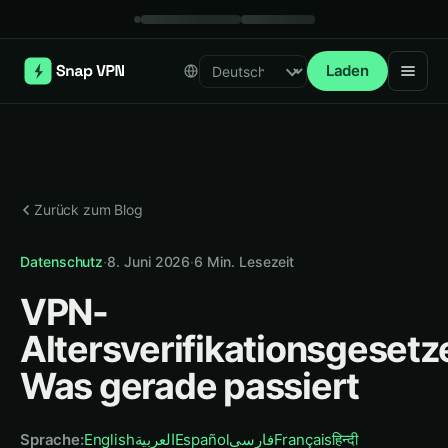
Laden
Select language
Zurück zum Blog
Datenschutz
·
8. Juni 2026
·
6
Min. Lesezeit
VPN-
Altersverifikationsgesetz
Was gerade passiert
Sprache
:
English
العربية
Español
فارسی
Français
हिन्दी