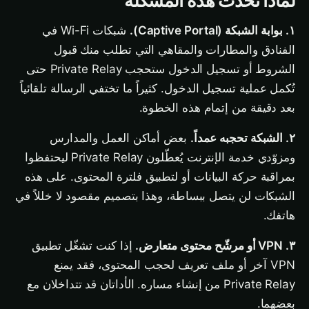
لماذا تحدث هذه المشكلة
١. بوابة الشبكة (Captive Portal).
شبكات Wi-Fi في
الفنادق والمطارات والمقاهي التي تطلب منك قبول
الشروط أو تسجيل الدخول ستحجب Private Relay حتى
تُكمل عملية تسجيل الدخول. كثيراً ما تختفي الرسالة تلقائياً
بعد دقيقة من إتمام هذه الخطوة.
٢. الشبكة تحجبه عمداً.
بعض أماكن العمل والمدارس
ومزوّدي خدمة الإنترنت يُعطّلون Private Relay ليحتفظوا
بمراقبة حركة البيانات أو لتطبيق فلترة المحتوى. على هذه
الشبكات لن يتصل ببساطة، وهذا بتصميم مقصود لا خللاً في
هاتفك.
٣. VPN أو مرشّح محتوى متعارض.
إذا كنت تشغّل تطبيق
VPN آخر أو ملف تعريف لحجب المحتوى، فقد يمنع
Private Relay من إنشاء مساره. الأداتان قد تتداخلان مع
بعضهما.