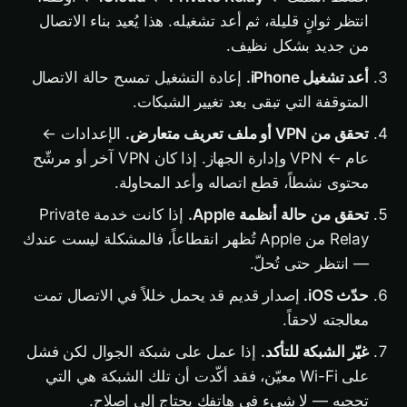
انتظر ثوانٍ قليلة، ثم أعد تشغيله. هذا يُعيد بناء الاتصال
من جديد بشكل نظيف.
أعد تشغيل iPhone.
إعادة التشغيل تمسح حالة الاتصال
المتوقفة التي تبقى بعد تغيير الشبكات.
تحقق من VPN أو ملف تعريف متعارض.
الإعدادات ←
عام ← VPN وإدارة الجهاز. إذا كان VPN آخر أو مرشّح
محتوى نشطاً، قطع اتصاله وأعد المحاولة.
تحقق من حالة أنظمة Apple.
إذا كانت خدمة Private
Relay من Apple تُظهر انقطاعاً، فالمشكلة ليست عندك
— انتظر حتى تُحلّ.
حدّث iOS.
إصدار قديم قد يحمل خللاً في الاتصال تمت
معالجته لاحقاً.
غيّر الشبكة للتأكد.
إذا عمل على شبكة الجوال لكن فشل
على Wi-Fi معيّن، فقد أكّدت أن تلك الشبكة هي التي
تحجبه — لا شيء في هاتفك يحتاج إلى إصلاح.