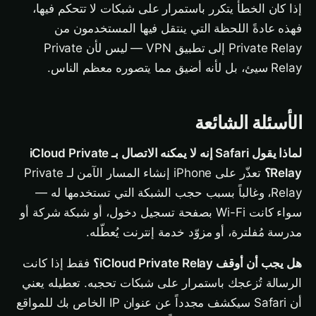
إذا كان الخطأ يتكرر باستمرار على شبكات لا تتحكم فيها،
فهذه عادةً اللحظة التي ينتقل فيها المستخدمون من
Private Relay إلى تطبيق VPN — ليس لأن Private
Relay سيئ، بل لأنه أضيق مما يتصوره معظم الناس.
الأسئلة الشائعة
لماذا يقول Safari إنه لا يمكنه الاتصال بـ iCloud Private
Relay؟
تعذّر على iPhone إنشاء المسار الآمن لـ Private
Relay، وغالباً بسبب حجب الشبكة التي تستخدمها له —
سواء كانت Wi-Fi بصفحة تسجيل دخول، أو شبكة شركة أو
مدرسة مُفلترة، أو مزوّد خدمة إنترنت يُعطّله.
هل يجب أن أوقف iCloud Private Relay؟
فقط إذا كانت
الرسالة تُزعجك باستمرار على شبكات تحجبه. تعطيله يعني
أن Safari سيكشف مجدداً عن عنوان IP الخاص بك للمواقع