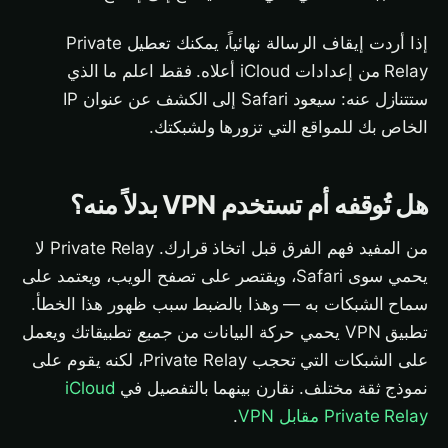
إذا أردت إيقاف الرسالة نهائياً، يمكنك تعطيل Private
Relay من إعدادات iCloud أعلاه. فقط اعلم ما الذي
ستتنازل عنه: سيعود Safari إلى الكشف عن عنوان IP
الخاص بك للمواقع التي تزورها ولشبكتك.
هل تُوقفه أم تستخدم VPN بدلاً منه؟
من المفيد فهم الفرق قبل اتخاذ قرارك. Private Relay لا
يحمي سوى Safari، ويقتصر على تصفح الويب، ويعتمد على
سماح الشبكات به — وهذا بالضبط سبب ظهور هذا الخطأ.
تطبيق VPN يحمي حركة البيانات من
جميع
تطبيقاتك ويعمل
على الشبكات التي تحجب Private Relay، لكنه يقوم على
نموذج ثقة مختلف. نقارن بينهما بالتفصيل في
iCloud
Private Relay مقابل VPN
.