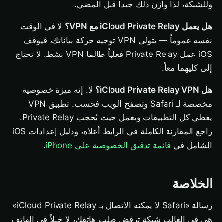
وللشبكة، لذا وازن ذلك جيداً قبل المضي.
هل يعمل iCloud Private Relay مع VPN؟
لا في الوقت
نفسه عموماً — يتولى VPN توجيه حركة بياناتك، فيوقف
iOS عمل Private Relay فعلياً طالما VPN نشط. لا تحتاج
إلى كليهما معاً.
هل iCloud Private Relay VPN؟
لا. إنه ميزة خصوصية
مخصصة لـ Safari وتصفح الويب فحسب. تطبيق VPN
يغطي كل التطبيقات ويعمل حيث يُحجب Private Relay.
راجع المقارنة الكاملة في الرابط أعلاه، ودليل إعدادات iOS
الشامل في
قائمة تدقيق الخصوصية على iPhone
.
الخلاصة
رسالة «Safari لا يمكنه الاتصال بـ iCloud Private Relay»
هي في الغالب شبكة ترفض طلب هاتفك، لا خللاً في الهاتف