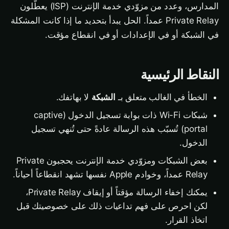
المدارس، وعدد من مزوّدي خدمة الإنترنت (ISP) يعطّلون
Private Relay عمداً. الحل يبدأ بتحديد ما إذا كانت المشكلة
في الشبكة أو في الإعدادات أو في انقطاع مؤقت.
النقاط الرئيسية
الخطأ في الغالب متعلق بـ
الشبكة
لا بهاتفك.
شبكات Wi-Fi ذات بوابة تسجيل الدخول (captive
portal) تُسبّب هذه الرسالة عادةً حتى تُنهي تسجيل
الدخول.
بعض الشبكات ومزوّدي خدمة الإنترنت يحجبون Private
Relay عمداً، وخوادم Apple نفسها تشهد انقطاعاً أحياناً.
يمكنك إخفاء الرسالة مؤقتاً أو إيقاف Private Relay،
لكن احرص على فهم تداعيات ذلك على خصوصيتك قبل
اتخاذ القرار.