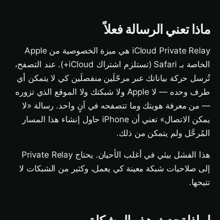
ماذا تعني الرسالة فعلاً
iCloud Private Relay هي ميزة الخصوصية من Apple
الخاصة بـ Safari (تستلزم اشتراك iCloud+). عند التصفح،
تُرسل حركة بياناتك عبر مرحّلَين منفصلَين كي لا يتمكن أي
طرف وحده — لا Apple ولا شبكتك ولا الموقع الذي تزوره
— من معرفة هويتك وما تتصفحه في آنٍ واحد. رسالة «لا
يمكن الاتصال» تعني أن iPhone حاول إنشاء هذا المسار
المُرحَّل ولم يتمكن من ذلك.
هذا الفشل بيئي في أغلب الأحيان. يحتاج Private Relay
إلى صلاحيات شبكة معينة كي يعمل، وكثير من الشبكات لا
تتيحها.