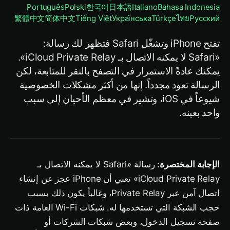
Português
Polski
한국어
日本語
Italiano
Bahasa Indonesia
繁體中文
简体中文
Tiếng Việt
Українська
Türkçe
ไทย
Русский
تفتح iPhone وتشغّل Safari فتظهر لك رسالة:
«Safari لا يمكنه الاتصال بـ iCloud Private Relay».
يمكنك عادةً الاستمرار في التصفح بالنقر للمتابعة، لكن
الرسالة تعود مجدداً. إنها من أكثر مشكلات الخصوصية
شيوعاً في iOS، وتشير في معظم الأحيان إلى سبب
واحد بعينه.
الإجابة المختصرة:
رسالة «Safari لا يمكنه الاتصال بـ
iCloud Private Relay» تعني أن iPhone عجز عن إنشاء
اتصال آمن عبر Private Relay، وغالباً يكون ذلك بسبب
حجب الشبكة التي تستخدمها له. شبكات Wi-Fi العامة ذات
صفحة تسجيل الدخول، وبعض شبكات الشركات أو