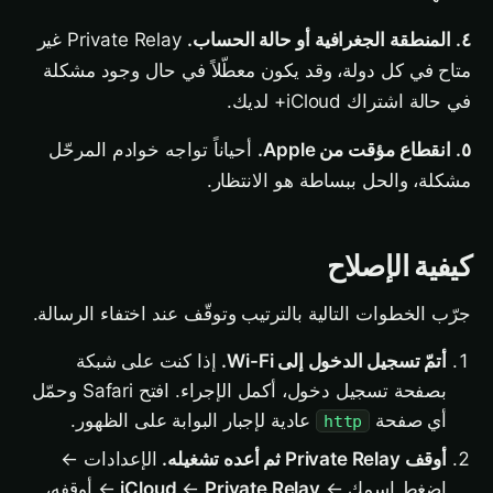
٤. المنطقة الجغرافية أو حالة الحساب.
Private Relay غير
متاح في كل دولة، وقد يكون معطّلاً في حال وجود مشكلة
في حالة اشتراك iCloud+ لديك.
٥. انقطاع مؤقت من Apple.
أحياناً تواجه خوادم المرحّل
مشكلة، والحل ببساطة هو الانتظار.
كيفية الإصلاح
جرّب الخطوات التالية بالترتيب وتوقّف عند اختفاء الرسالة.
أتمّ تسجيل الدخول إلى Wi-Fi.
إذا كنت على شبكة
بصفحة تسجيل دخول، أكمل الإجراء. افتح Safari وحمّل
أي صفحة
عادية لإجبار البوابة على الظهور.
http
أوقف Private Relay ثم أعده تشغيله.
الإعدادات ←
اضغط اسمك ←
Private Relay
←
iCloud
← أوقفه،